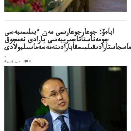
اباەۆ: جوعارجوعارىمى مەن ءبىلىمىبەسى
جومەناستاتاجىريبەسى بارادى نەمجوق
ماسجاستارادىقىلمىسقابارادىنەمەسەماسىلبولادى
..
0
4 جىل بۇرىن