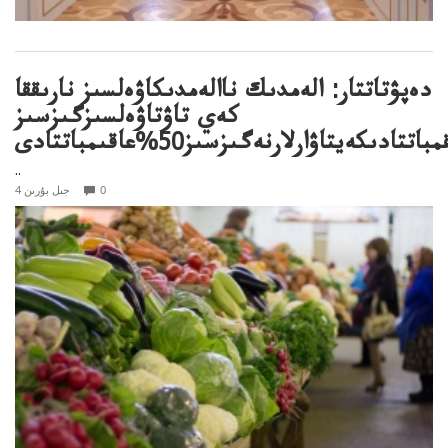
دەپۋتاتتار: الەمدىك ناالەمدىكاۋەلسىز نارىققا
كەي تاۋتاۋەلسىزگىزسىز
..
0
4 جىل بۇرىن