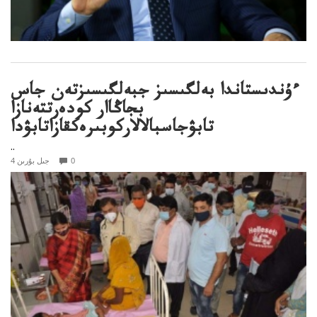
ءۇندىستاندا بەلگىسىز جبەلگىسىزتەن جاس
بجاڭاار كودەرتتەنازا
تابۋجاسبالالاركوبىرەكقازاتابۋدا
..
0
4 جىل بۇرىن