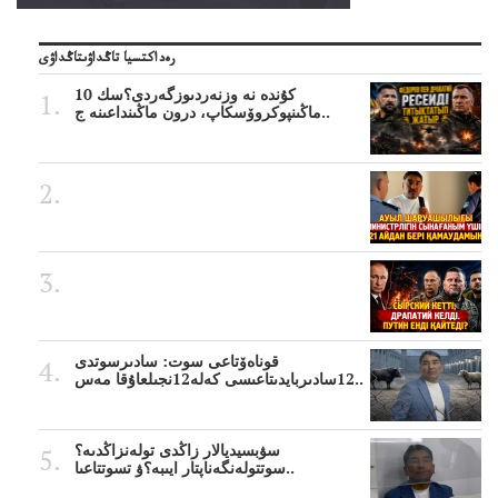
رەداكتسيا تاڭداۋىتاڭداۋى
10 كۇندە نە وزنەردىوزگەردى؟سك
ماڭىنپوكروۆسكاپ، درون ماڭىنداعىنە ج..
قوناەۆتاعى سوت: سادىرسوتدى
12سادىربايدىتاعىسى كەلە12نجىلعاۇقا مەس..
سۋبسيديالار زاڭدى تولەنزاڭدىە؟
سوتتولەنگەناپتار ايىبە؟ۋ تسوتتاعىا..