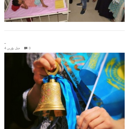
..
0
4 جىل بۇرىن