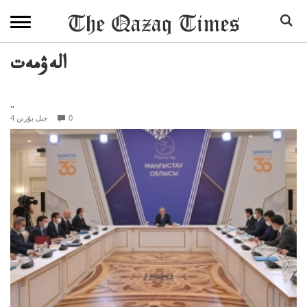
الەۋمەت
..
0
4 جىل بۇرىن