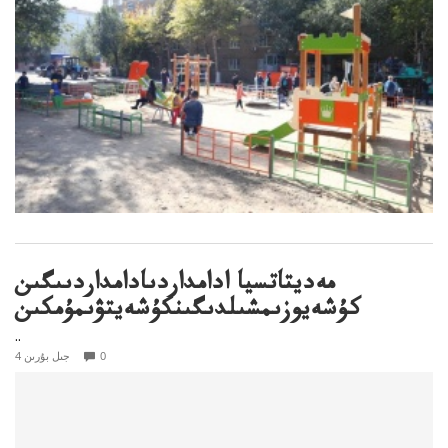
مەديتاتسيا ادامداردىادامداردىىگىن
كۇشەيوزىمشىلدىگىنكۇشەيتۋىمۇمكىن
..
0
4 جىل بۇرىن