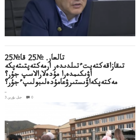
تالعار. №25 قا№25
تىقازاقەكتەپتءتىلدىدەر ارمەكتەپتىتەپكە
اۋىكىمدەرا مۇدەلارالاسپ جۇر؟
مەكتەپكەاۋىستىرۋعامۇدەلىبولىپءجۇر؟
..
0
3 جىل بۇرىن