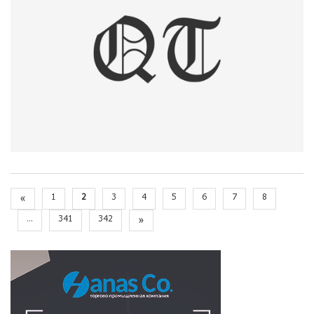
«
1
2
3
4
5
6
7
8
...
341
342
»