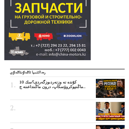
رەداكتسيا تاڭداۋىتاڭداۋى
10 كۇندە نە وزنەردىوزگەردى؟سك
ماڭىنپوكروۆسكاپ، درون ماڭىنداعىنە ج..