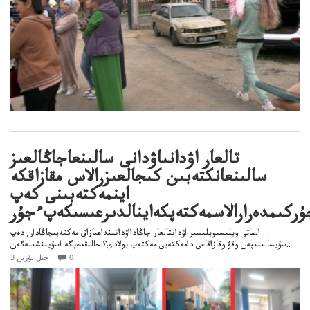
تالعار اۋدانىاۋدانى سالىنعاجاڭالعىز
سالىنعانكتەبىن كىجالعىزرالاس مقازاقكە
اينمەكتەبىنى كەپ
ۇركىمدەرارالاسمەكتەپكەاينالدىرعىسىكەپءجۇر
الماتى وبلىسىوبلىسىر اۋدانتالعار جاڭادااۋدانىنداعىازاق مەكتەبىجاڭادان دەپ
سۇيسالىنىپەن وقۋ وقازاقاعى دامەكتەبى مەكتەپ بولادى؟ حالىقدەپگە اسۇيىنشىلەگەن..
0
3 جىل بۇرىن