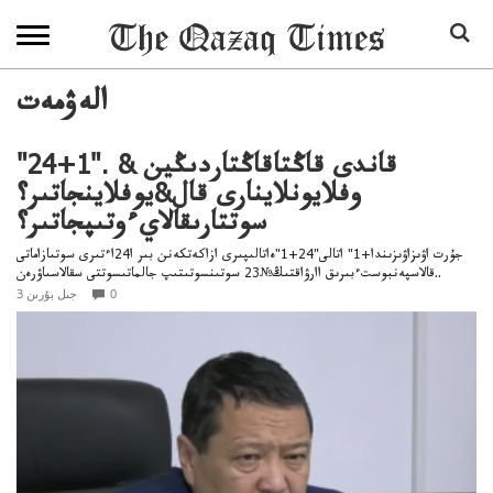
الەۋمەت
"24+1". قاندى قاڭتاقاڭتاردىڭين &
وفلايونلاينارى قال&يوفلاينجاتىر؟
سوتتارىقالايءوتىپجاتىر؟
جۇرت اۋىزاۋىزىندا+1" اتالى"24+1"ەاتالىپىرى ازاكەتكەنن بىر ا24اءتىرى سوتىازاماتى
قالاسپەنبوستءبىرىق اارۋاقتىڭ№23 سوتىنسوتىتىپ جالماتىسوتتى سقالاسىاۋرەن..
0
3 جىل بۇرىن