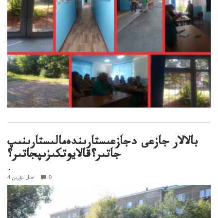
بالالار جازعى دجازعىستارىندەمالىستارىنىپ
جاتىر؟قالايوتكىزىپجاتىر؟
..
0
4 جىل بۇرىن