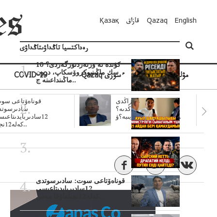
English
Qazaq
قازاق
Қазақ
رەداكتسيا تاڭداۋىتاڭداۋى
10 كۇندە نە وزنەردىوزگەردى؟
سك ماڭىنپوكروۆسكاپ، درون
مۋلتيمەديا
Qazaq ءسوزى
COVID-19
ماڭىنداعىنە ج..
سۋبسيديالار زاڭدى
قوناەۆتاعى سوت
تولەنزاڭدىە؟
سادىرسوتد
سوتتولەنگەناپتار ايىبە؟ۋ..
12سادىربايدىتاعى
كەلە12نجى..
قوناەۆتاعى سوت: سادىرسوتدى
12سادىربايدىتاعىسى
كەلە12نجىلعاۇقا مەس..