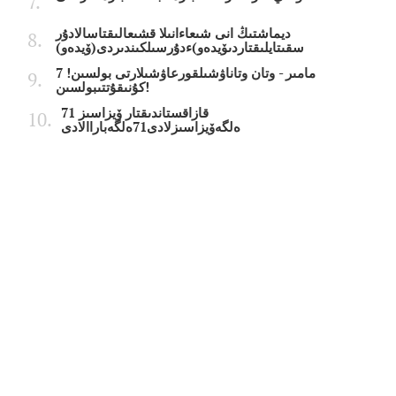
ديماشتىڭ انى شىعاءانىلا قشىعالىقتاسالادۇر
سقىتايلىقتاردىۆيدەو)ءدۇرسىلكىندىردى(ۆيدەو)
7 مامىر - وتان وتاناۋشىلقورعاۋشىلارتى بولسىن!
كۇنىقۇتتىبولسىن!
قازاقستاندىقتار ۆيزاسىز 71
ەلگەۆيزاسىزلادى71ەلگەباراالادى