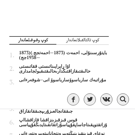
كوپ تالتالقىلانعاندار
كوپ وقىوقىلعاندار
بايتۇرسىنۇلى، احمەت (1873—احمەتجج.)(1873
—1938جج)
اۋا رايرايىناتىستى ققاتىستى
حالىقتىقازاقتىڭدارىحالىقتىقبولجامدارى
مۇراتبەك سارباسوۆسارباسوۆ انى–شوفەرءانى
قازاقستانداعى ەڭ لاس قالالاەڭتىزلاس
جارقالالارءتىزىمىجاريالاندى
ورىستىڭ بەس سولبەسىن جسولداتىنىپ
جىققانجالعىزۇرىپجىققانقازاق
قوس قىزقىزىنزاقشا قازاقشااپ
ۇزاتقتويقىتاجاساپقۇپياسۇزاتقانقىتايدىڭقۇپياسى
نوعاي قىزىنقىزىنىڭتەبىرەنتجانانىتەبىرەنتەرءانى