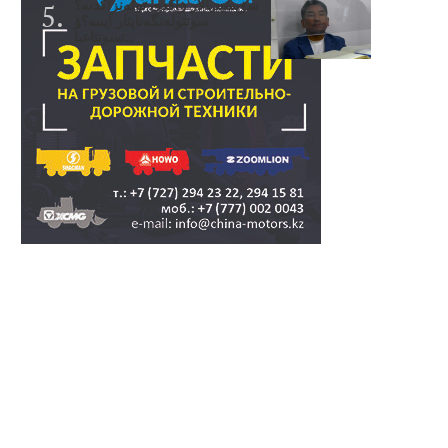
سۋبسيديالار زاڭدى تولەنزاڭدىە؟
سوتتولەنگەناپتار ايىبە؟ۋ
تسوتتاعىا..