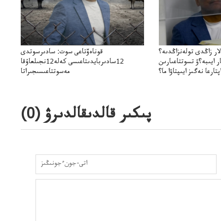
ار زاڭدى تولەنزاڭدىە؟
قوناەۆتاعى سوت: سادىرسوتدى
ر ايىبە؟ۋ تسوتتاعىارىن
12سادىربايدىتاعىسى كەلە12نجىلعاۇقا
پتارعا نەگىز ايىپتاۋا ما؟
مەسوتتاعىسىجىراتا
اقاراۋعانەگىزبولاالاما؟
المكەلەتىندەربۇقامەنقويدىاجىراتاالمايما؟
پىكىر قالدىقالدىرۋ (
0
)