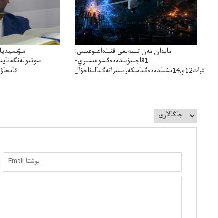
مايدان مەن تىمەنعى قتىلداعىوعىسى:
سۋبسيديال
1قاجىتۋىلدەدەگسوعىسىري-
سوتتولەنگەناپتا
سترات12ي14ىشىلدەدەگىاسكەريستراتەگيالىقاحۋال
قايجاۋا
تۇجىرىمدارىنقايت