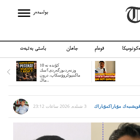
بولىمدەر
كونوميكا
قوعام
جاھان
باستى بەتبەت
10 كۇندە نە
وزنەردىوزگەردى؟سك
ماڭىنپوكروۆسكاپ، درون
ماڭ..
ويشىبەك مۇباراكمۇباراك
3 شىلدە, 2026 ساعات 23:12