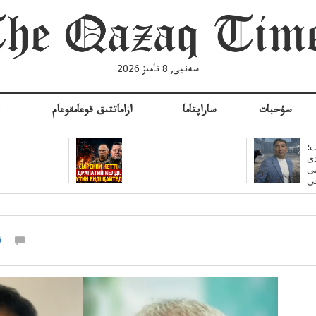
سەنبى, 8 تامىز 2026
سۇحبات
ساراپتاما
ازاماتتىق قوعامقوعام
ە
:
ى
سى
ق