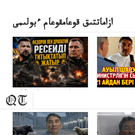
ازاماتتىق قوعامقوعام ءبولىمى
10 كۇندە نە وزنەردىوزگەردى؟سك
ماڭىنپوكروۆسكاپ، درون ماڭىنداعىنە جاڭا
باقاساپباسشىنىدرونكتيكاسوعىسىجانەجاڭاباسقولباسشىنىڭتاكتيكاسى