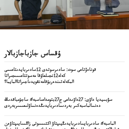
ۇقساس جازباجازبالار
قوناەۆتاعى سوت: سادىرسوتدى 12سادىربايدىتاعىسى
كەلە12نجىلعاۇقا مەسوتتاعىسىجىراتا
المكەلەتىندەربۇقامەنقويدىاجىراتاالمايما؟
سۋبسيديا داۋى: 27داۋىداعى ج27بتومداعىاسبەك ساجۇمباقدىڭ
دەنسالماسبەكىر بەردىسادىربايدىڭدەنساۋلىعىسىربەردى
الماسبەك سادىربايسادىربايدىڭيىپتاۋ اكتىسسوتى زاڭسىايىپتاۋەن