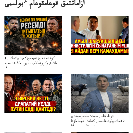
ازاماتتىق قوعامقوعام ءبولىمى
10 كۇندە نە وزنەردىوزگەردى؟سك
ماڭىنپوكروۆسكاپ، درون ماڭىنداعىنە
جاڭا
باقاساپباسشىنىدرونكتيكاسوعىسىجانەجاڭاباسقولباسشىنىڭتاكتيكاسى
قوناەۆتاعى سوت: سادىرسوتدى
12سادىربايدىتاعىسى كەلە12نجىلعاۇقا
مەسوتتاعىسىجىراتا
المكەلەتىندەربۇقامەنقويدىاجىراتاالمايما؟