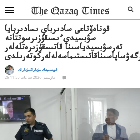
قوناەۆتاعى سادىرباي ىسادىربايا
سۋبسيديءىسىقۇزىرسوتتانە
تەرسۋبسيدياسىنا قاتىسقۇزىرەتلەلەر
گەۋساپاسىناقاتىستىماسەلەلەركوتەرىلدى
قويشىبەك مۇباراكمۇباراك
26 ماۋسىم, 2026 ساعات 11:55