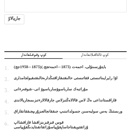
جاريالاۋ
كوپ تالتالقىلانعاندار
كوپ وقىوقىلعاندار
بايتۇرسىنۇلى، احمەت (1873—احمەتجج.)(1873—1938جج)
اۋا رايرايىناتىستى ققاتىستى حالىقتىقازاقتىڭدارىحالىقتىقبولجامدارى
مۇراتبەك سارباسوۆسارباسوۆ انى–شوفەرءانى
قازاقستانداعى ەڭ لاس قالالاەڭتىزلاس جارقالالارءتىزىمىجاريالاندى
ورىستىڭ بەس سولبەسىن جسولداتىنىپ جىققانجالعىزۇرىپجىققانقازاق
قوس قىزقىزىنزاقشا قازاقشااپ
ۇزاتقتويقىتاجاساپقۇپياسۇزاتقانقىتايدىڭقۇپياسى