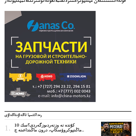
قولدااكتىسىنىڭەن ميلليونزاڭسىزدىعىمەنقولدانوسىرىلگەنميلليوندار
رەداكتسيا تاڭداۋىتاڭداۋى
10 كۇندە نە وزنەردىوزگەردى؟سك
ماڭىنپوكروۆسكاپ، درون ماڭىنداعىنە ج..