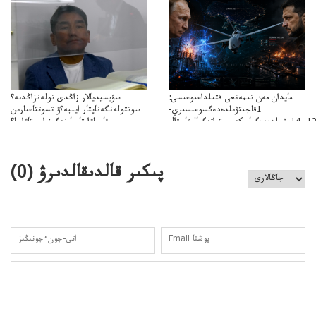
مايدان مەن تىمەنعى قتىلداعىوعىسى:
سۋبسيديالار زاڭدى تولەنزاڭدىە؟
1قاجىتۋىلدەدەگسوعىسىري-
سوتتولەنگەناپتار ايىبە؟ۋ تسوتتاعىارىن
قايجاۋاپتارعا نەگىز ايىپتاۋا ما؟
تۇجىرىمدارىنقايتاقاراۋعانەگىزبولاالاما؟
پىكىر قالدىقالدىرۋ (
0
)