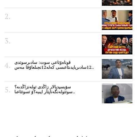
قوناەۆتاعى سوت: سادىرسوتدى
12سادىربايدىتاعىسى كەلە12نجىلعاۇقا مەس..
سۋبسيديالار زاڭدى تولەنزاڭدىە؟
سوتتولەنگەناپتار ايىبە؟ۋ تسوتتاعىا..