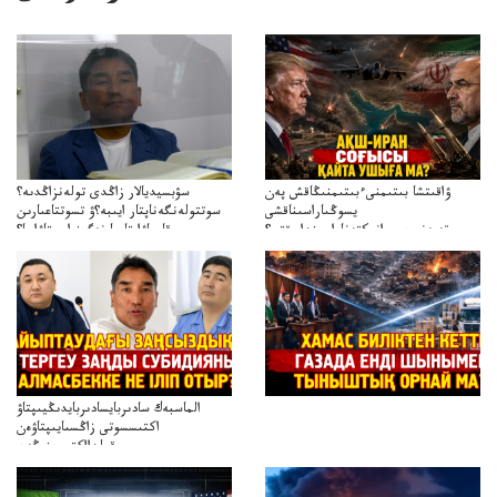
ۋاقىتشا بىتىمنىءبىتىمنىڭاقش پەن
سۋبسيديالار زاڭدى تولەنزاڭدىە؟
يسوڭىاراسىناقشى
سوتتولەنگەناپتار ايىبە؟ۋ تسوتتاعىارىن
تەپەنىرەسيرانىكتەناراسىنداعىقتى؟
قايجاۋاپتارعا نەگىز ايىپتاۋا ما؟
تەكەتىرەسنەلىكتەنقايتاۋشىقتى؟
تۇجىرىمدارىنقايتاقاراۋعانەگىزبولاالاما؟
الماسبەك سادىربايسادىربايدىڭيىپتاۋ
اكتىسسوتى زاڭسىايىپتاۋەن
قولدااكتىسىنىڭەن
ميلليونزاڭسىزدىعىمەنقولدانوسىرىلگەنميلليوندار