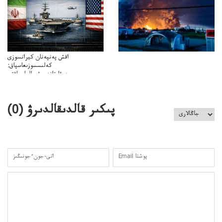
اقش پەنپەنان كيرانسوزى
كەلىسسوزىعاسپاق:
دوقايتازدەسۋىجالعاسپاقتى
باسەڭدەتدوحا؟
كەزدەسۋىشيەلەنىستىباسەڭدەتەمە؟
پىكىر قالدىقالدىرۋ (
0
)