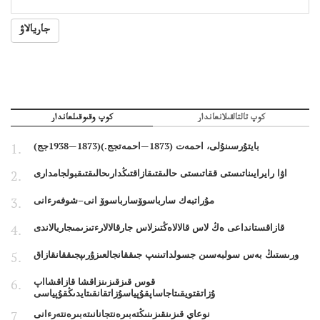
جاريالاۋ
كوپ تالتالقىلانعاندار
كوپ وقىوقىلعاندار
بايتۇرسىنۇلى، احمەت (1873—احمەتجج.)(1873—1938جج)
اۋا رايرايىناتىستى ققاتىستى حالىقتىقازاقتىڭدارىحالىقتىقبولجامدارى
مۇراتبەك سارباسوۆسارباسوۆ انى–شوفەرءانى
قازاقستانداعى ەڭ لاس قالالاەڭتىزلاس جارقالالارءتىزىمىجاريالاندى
ورىستىڭ بەس سولبەسىن جسولداتىنىپ جىققانجالعىزۇرىپجىققانقازاق
قوس قىزقىزىنزاقشا قازاقشااپ
ۇزاتقتويقىتاجاساپقۇپياسۇزاتقانقىتايدىڭقۇپياسى
نوعاي قىزىنقىزىنىڭتەبىرەنتجانانىتەبىرەنتەرءانى