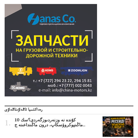
رەداكتسيا تاڭداۋىتاڭداۋى
10 كۇندە نە وزنەردىوزگەردى؟سك
ماڭىنپوكروۆسكاپ، درون ماڭىنداعىنە ج..