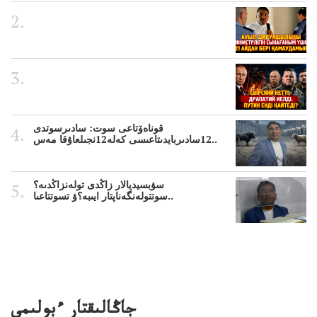
قوناەۆتاعى سوت: سادىرسوتدى
12سادىربايدىتاعىسى كەلە12نجىلعاۇقا مەس..
سۋبسيديالار زاڭدى تولەنزاڭدىە؟
سوتتولەنگەناپتار ايىبە؟ۋ تسوتتاعىا..
جاڭالىقتار ءبولىمى