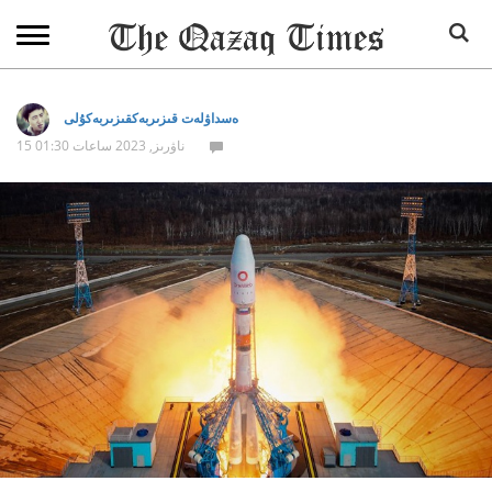
ەسداۋلەت قىزىربەكقىزىربەكۇلى
15 ناۋرىز, 2023 ساعات 01:30