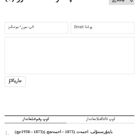
جاريالاۋ
كوپ تالتالقىلانعاندار
كوپ وقىوقىلعاندار
بايتۇرسىنۇلى، احمەت (1873—احمەتجج.)(1873—1938جج)