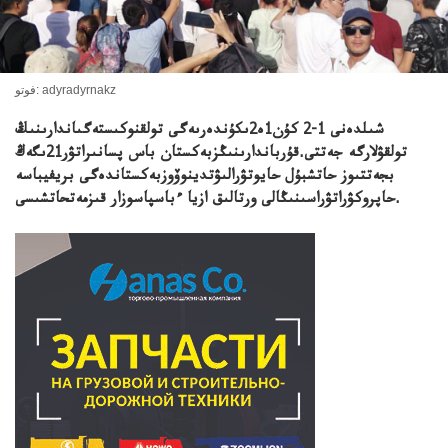
فوتو: adyradyrnakz
شىلدەنى 1-2 كۇن1ە2ىكۇندەرىەگى تولقنوكىستەگىاندارىنىڭ
تولقۋلارگە جەتتى.قۇرباندارىنىڭزبەكستان باس پسانىراتۋر21ىگەڭ
بجەتتىوز حاتشبۇل حايوتۋرالىۋتدينوۆوزبەكستاندەگى بريفيباسە
حاپروكۋراتۋراسىنىڭالى ورتالىق ازيا ءباسپاسوزار قىزمەتحاتشىسى.