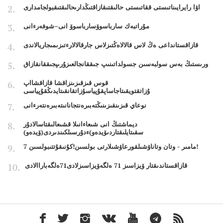
اۋا رايرايىناتىستى ققاتىستى حالىقتىقازاقتىڭدارىحالىقتىقبولجامدارى
مۇراتبەك سارباسوۆسارباسوۆ انى–شوفەرءانى
قازاقستانداعى ەڭ لاس قالالاەڭتىزلاس جارقالالارءتىزىمىجاريالاندى
ورىستىڭ بەس سولبەسىن جسولداتىنىپ جىققانجالعىزۇرىپجىققانقازاق
قوس قىزقىزىنزاقشا قازاقشااپ
ۇزاتقتويقىتاجاساپقۇپياسۇزاتقانقىتايدىڭقۇپياسى
نوعاي قىزىنقىزىنىڭتەبىرەنتجانانىتەبىرەنتەرءانى
ديماشتىڭ انى شىعاءانىلا قشىعالىقتاسالادۇر
سقىتايلىقتاردىۆيدەو)ءدۇرسىلكىندىردى(ۆيدەو)
7 مامىر - وتان وتاناۋشىلقورعاۋشىلارتى بولسىن!كۇنىقۇتتىبولسىن!
قازاقستاندىقتار ۆيزاسىز 71 ەلگەۆيزاسىزلادى71ەلگەباراالادى