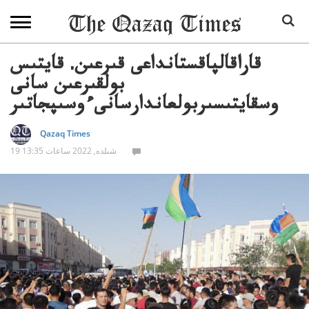
قاراقالپاقستانداعى قىرعىن. قايتىس
بولقىرعىن سانى
وسقايتىسىربولعاندارسانىءوسىپجاتىر
Qazaq Times
19 شىلدە, 2022 ساعات 13:35