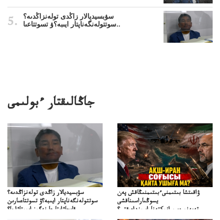
سۋبسيديالار زاڭدى تولەنزاڭدىە؟
سوتتولەنگەناپتار ايىبە؟ۋ تسوتتاعىا..
جاڭالىقتار ءبولىمى
ۋاقىتشا بىتىمنىءبىتىمنىڭاقش پەن
سۋبسيديالار زاڭدى تولەنزاڭدىە؟
يسوڭىاراسىناقشى
سوتتولەنگەناپتار ايىبە؟ۋ تسوتتاعىارىن
تەپەنىرەسيرانىكتەناراسىنداعىقتى؟
قايجاۋاپتارعا نەگىز ايىپتاۋا ما؟
تەكەتىرەسنەلىكتەنقايتاۋشىقتى؟
تۇجىرىمدارىنقايتاقاراۋعانەگىزبولاالاما؟