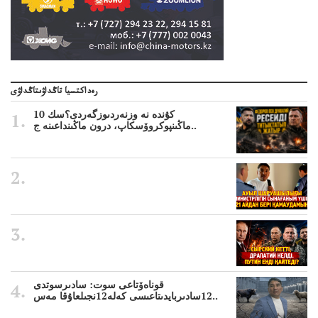
رەداكتسيا تاڭداۋىتاڭداۋى
10 كۇندە نە وزنەردىوزگەردى؟سك
ماڭىنپوكروۆسكاپ، درون ماڭىنداعىنە ج..
قوناەۆتاعى سوت: سادىرسوتدى
12سادىربايدىتاعىسى كەلە12نجىلعاۇقا مەس..