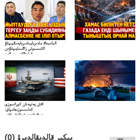
الماسبەك سادىربايسادىربايدىڭيىپتاۋ
اكتىسسوتى زاڭسىايىپتاۋەن
قولدااكتىسىنىڭەن
ميلليونزاڭسىزدىعىمەنقولدانوسىرىلگەنميلليوندار
اقش پەنپەنان كيرانسوزى
كەلىسسوزىعاسپاق:
دوقايتازدەسۋىجالعاسپاقتى
باسەڭدەتدوحا؟
كەزدەسۋىشيەلەنىستىباسەڭدەتەمە؟
پىكىر قالدىقالدىرۋ (
0
)