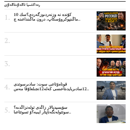
رەداكتسيا تاڭداۋىتاڭداۋى
10 كۇندە نە وزنەردىوزگەردى؟سك
ماڭىنپوكروۆسكاپ، درون ماڭىنداعىنە ج..
قوناەۆتاعى سوت: سادىرسوتدى
12سادىربايدىتاعىسى كەلە12نجىلعاۇقا مەس..
سۋبسيديالار زاڭدى تولەنزاڭدىە؟
سوتتولەنگەناپتار ايىبە؟ۋ تسوتتاعىا..