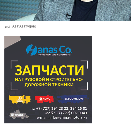
فوتو: AzatAzattyqorg