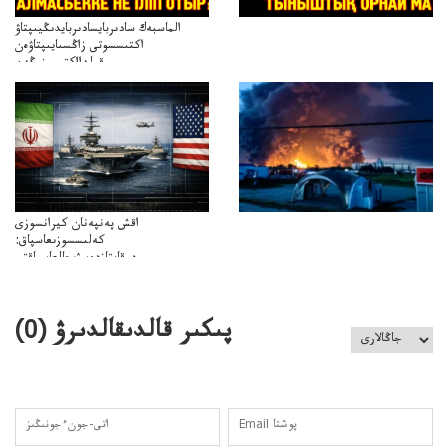
الماسبەك سادىربايسادىربايدىڭيىپتاۋ
اكتىسسوتى زاڭسىايىپتاۋەن
قولدااكتىسىنىڭەن
ميلليونزاڭسىزدىعىمەنقولدانوسىرىلگەنميلليوندار
اقش پەنپەنان كيرانسوزى
كەلىسسوزىعاسپاق:
دوقايتازدەسۋىجالعاسپاقتى
باسەڭدەتدوحا؟
كەزدەسۋىشيەلەنىستىباسەڭدەتەمە؟
پىكىر قالدىقالدىرۋ (
0
)