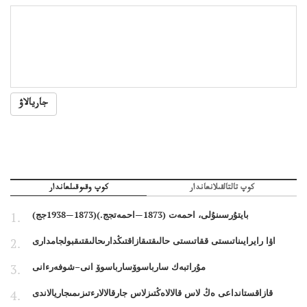
جاريالاۋ
كوپ تالتالقىلانعاندار
كوپ وقىوقىلعاندار
بايتۇرسىنۇلى، احمەت (1873—احمەتجج.)(1873—1938جج)
اۋا رايرايىناتىستى ققاتىستى حالىقتىقازاقتىڭدارىحالىقتىقبولجامدارى
مۇراتبەك سارباسوۆسارباسوۆ انى–شوفەرءانى
قازاقستانداعى ەڭ لاس قالالاەڭتىزلاس جارقالالارءتىزىمىجاريالاندى