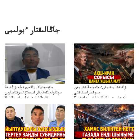
جاڭالىقتار ءبولىمى
ۋاقىتشا بىتىمنىءبىتىمنىڭاقش پەن
سۋبسيديالار زاڭدى تولەنزاڭدىە؟
يسوڭىاراسىناقشى
سوتتولەنگەناپتار ايىبە؟ۋ تسوتتاعىارىن
تەپەنىرەسيرانىكتەناراسىنداعىقتى؟
قايجاۋاپتارعا نەگىز ايىپتاۋا ما؟
تەكەتىرەسنەلىكتەنقايتاۋشىقتى؟
تۇجىرىمدارىنقايتاقاراۋعانەگىزبولاالاما؟