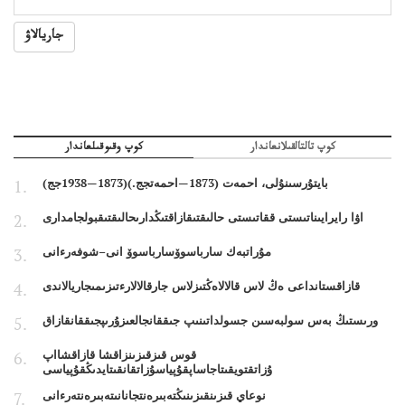
جاريالاۋ
كوپ تالتالقىلانعاندار
كوپ وقىوقىلعاندار
بايتۇرسىنۇلى، احمەت (1873—احمەتجج.)(1873—1938جج)
اۋا رايرايىناتىستى ققاتىستى حالىقتىقازاقتىڭدارىحالىقتىقبولجامدارى
مۇراتبەك سارباسوۆسارباسوۆ انى–شوفەرءانى
قازاقستانداعى ەڭ لاس قالالاەڭتىزلاس جارقالالارءتىزىمىجاريالاندى
ورىستىڭ بەس سولبەسىن جسولداتىنىپ جىققانجالعىزۇرىپجىققانقازاق
قوس قىزقىزىنزاقشا قازاقشااپ
ۇزاتقتويقىتاجاساپقۇپياسۇزاتقانقىتايدىڭقۇپياسى
نوعاي قىزىنقىزىنىڭتەبىرەنتجانانىتەبىرەنتەرءانى