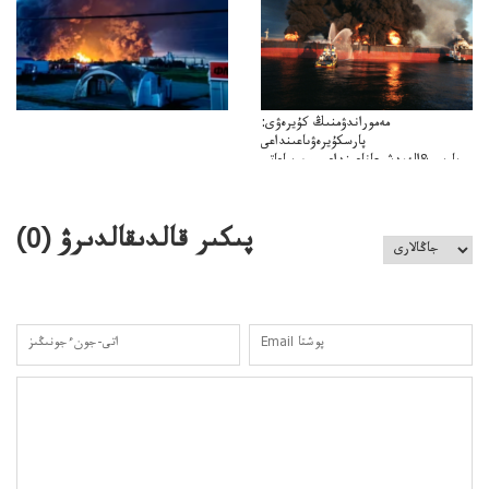
مەموراندۋمنىڭ كۇيرەۋى:
پارسكۇيرەۋىاعىنداعى
پارسى&الەمدشىعاناعىنداعىسىن ساعاتى
ۋىل&الەمدىكءتارتىپتىڭسىنساعاتىسوعىپتۇر
پىكىر قالدىقالدىرۋ (
0
)