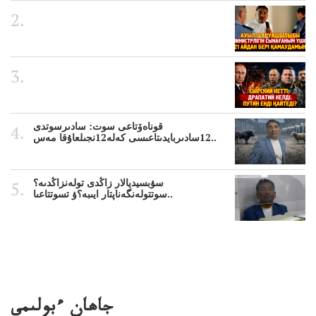
قوناەۆتاعى سوت: سادىرسوتدى
12سادىربايدىتاعىسى كەلە12نجىلعاۇقا مەس..
سۋبسيديالار زاڭدى تولەنزاڭدىە؟
سوتتولەنگەناپتار ايىبە؟ۋ تسوتتاعىا..
جاھان ءبولىمى