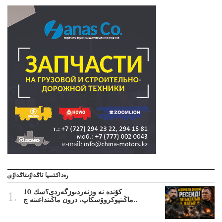
رەداكتسيا تاڭداۋىتاڭداۋى
10 كۇندە نە وزنەردىوزگەردى؟سك
ماڭىنپوكروۆسكاپ، درون ماڭىنداعىنە ج..