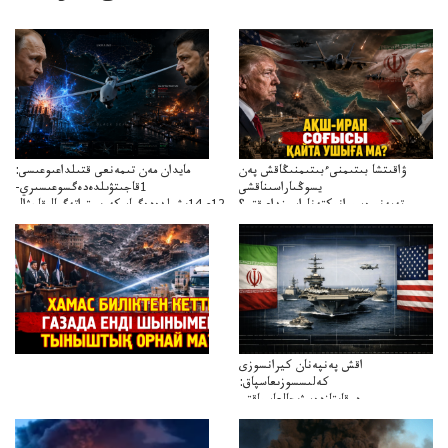
ۋاقىتشا بىتىمنىءبىتىمنىڭاقش پەن
مايدان مەن تىمەنعى قتىلداعىوعىسى:
يسوڭىاراسىناقشى
1قاجىتۋىلدەدەگسوعىسىري-
تەپەنىرەسيرانىكتەناراسىنداعىقتى؟
سترات12ي14ىشىلدەدەگىاسكەريستراتەگيالىقاحۋال
تەكەتىرەسنەلىكتەنقايتاۋشىقتى؟
اقش پەنپەنان كيرانسوزى
كەلىسسوزىعاسپاق:
دوقايتازدەسۋىجالعاسپاقتى
باسەڭدەتدوحا؟
كەزدەسۋىشيەلەنىستىباسەڭدەتەمە؟