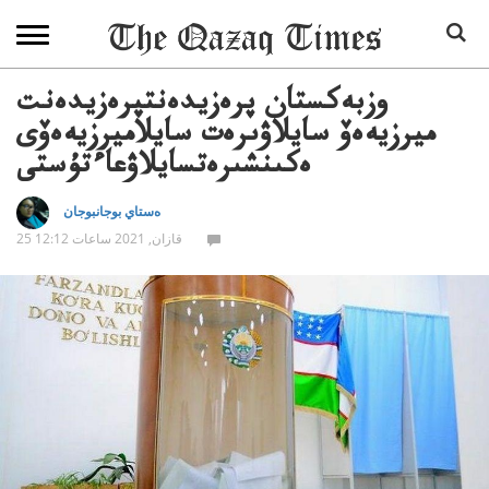
وزبەكستان پرەزيدەنتپرەزيدەنت
ميرزيەەۆ سايلاۋىرەت سايلاميرزيەەۆى
ەكىنشىرەتسايلاۋعاءتۇستى
ەستاي بوجانبوجان
25 قازان, 2021 ساعات 12:12