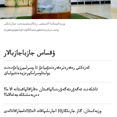
وزبەكستاندا التىنشى رەتالتىنشىيدەنت سارەتكى
وتتى.پرەزيدەنتفورمسايلاۋىءوتتىفوتوينفورم
ۇقساس جازباجازبالار
كەزەكتى رەفەرەنرەفەرەندۋمياەۆ تا ومىرلميرزياەۆدەنت
بولمتاومىرلىكپرەزيدەنتبولماق
تاشكەنت تەگەۋرىتەگەۋرىنىالپاقستان دقاراقالپاقستانە الا ما؟
دەربەستىككەجەتەالاما؟
وزبەكستان. گاز جارىلگاز10 اجارىلىپاقات الد10ادامجاراقاتالدى