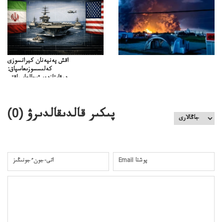
اقش پەنپەنان كيرانسوزى
كەلىسسوزىعاسپاق:
دوقايتازدەسۋىجالعاسپاقتى
باسەڭدەتدوحا؟
كەزدەسۋىشيەلەنىستىباسەڭدەتەمە؟
پىكىر قالدىقالدىرۋ (
0
)