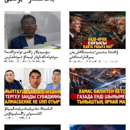
جاڭالىقتار ءبولىمى
ۋاقىتشا بىتىمنىءبىتىمنىڭاقش پەن
سۋبسيديالار زاڭدى تولەنزاڭدىە؟
يسوڭىاراسىناقشى
سوتتولەنگەناپتار ايىبە؟ۋ تسوتتاعىارىن
تەپەنىرەسيرانىكتەناراسىنداعىقتى؟
قايجاۋاپتارعا نەگىز ايىپتاۋا ما؟
تەكەتىرەسنەلىكتەنقايتاۋشىقتى؟
تۇجىرىمدارىنقايتاقاراۋعانەگىزبولاالاما؟
الماسبەك سادىربايسادىربايدىڭيىپتاۋ
اكتىسسوتى زاڭسىايىپتاۋەن
قولدااكتىسىنىڭەن
ميلليونزاڭسىزدىعىمەنقولدانوسىرىلگەنميلليوندار