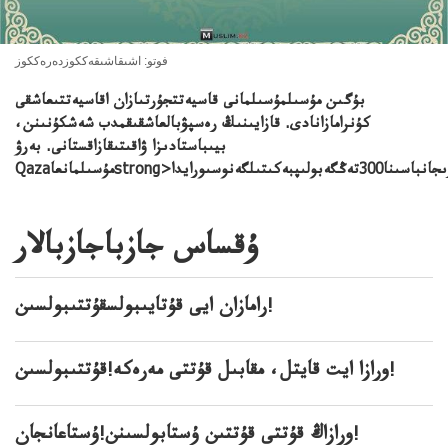
فوتو: اشىقاشىقەككوزدەرەككوز
بۇگىن مۇسىلمۇسىلمانى قاسيەتتجۇرتىازان اقاسيەتتىعاشقى
كۇنرامازانادى. قازايىنىڭ رەسپۋبالعاشقىقمدب شەشكۇنىنن،
بيىباستادىزا ۋاقىتىقازاقستانى.
بەرۋ
ۇقساس جازباجازبالار
رامازان ايى قۇتايىبولسقۇتتىبولسىن!
ورازا ايت قايتل، مقابىل قۇتتى مەرەكە!قۇتتىبولسىن!
ورازاڭ قۇتتى قۇتتىن ۇستابولسىنن!ۇستاعانجان!