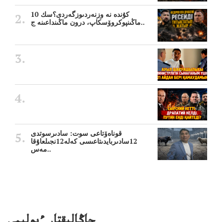
10 كۇندە نە وزنەردىوزگەردى؟سك
ماڭىنپوكروۆسكاپ، درون ماڭىنداعىنە ج..
قوناەۆتاعى سوت: سادىرسوتدى
12سادىربايدىتاعىسى كەلە12نجىلعاۇقا
مەس..