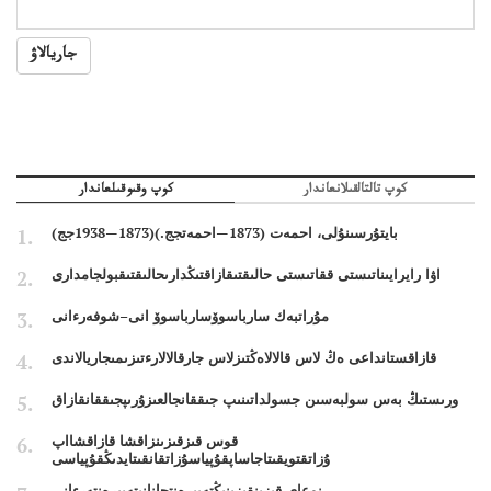
جاريالاۋ
كوپ تالتالقىلانعاندار
كوپ وقىوقىلعاندار
بايتۇرسىنۇلى، احمەت (1873—احمەتجج.)(1873—1938جج)
اۋا رايرايىناتىستى ققاتىستى حالىقتىقازاقتىڭدارىحالىقتىقبولجامدارى
مۇراتبەك سارباسوۆسارباسوۆ انى–شوفەرءانى
قازاقستانداعى ەڭ لاس قالالاەڭتىزلاس جارقالالارءتىزىمىجاريالاندى
ورىستىڭ بەس سولبەسىن جسولداتىنىپ جىققانجالعىزۇرىپجىققانقازاق
قوس قىزقىزىنزاقشا قازاقشااپ
ۇزاتقتويقىتاجاساپقۇپياسۇزاتقانقىتايدىڭقۇپياسى
نوعاي قىزىنقىزىنىڭتەبىرەنتجانانىتەبىرەنتەرءانى