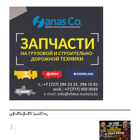
رەداكتسيا تاڭداۋىتاڭداۋى