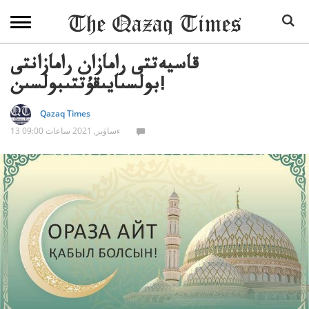
قاسيەتتى رامازان رامازانتى
بولسىايىقۇتتىبولسىن!
Qazaq Times
13 ءساۋىر, 2021 ساعات 09:00