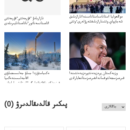
موڭعوليا استاناسىاستاناسىندانارازىلىق
نازارباەۆ "قۇرمەتتى"قۇرمەتتى
شەجاپپاي وتتىنارازىلىقشەرۋلەرىءوتتى
اتاعىنانسەناتور"ىاتاعىنانايىرىلدى
وزبەكستان پرەزيدەنتپرەزيدەنتىندا
ەكىباستۇزدا جىلۋ جەلىسىجىلۋى
قىرعىزسجەلتوقسانداىقىرعىزستانعابارادى
اقاجەلىسىندەگىيا
قىزمەتكەرىاقاۋعاتەلىگى""ستانتسياولعانى
اقىزمەتكەرىنىڭقاتەلىگى"سەبەپبولعانىايتىلدى
پىكىر قالدىقالدىرۋ (
0
)