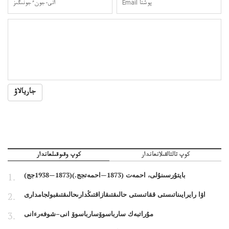
جاريالاۋ
كوپ تالتالقىلانعاندار
كوپ وقىوقىلعاندار
بايتۇرسىنۇلى، احمەت (1873—احمەتجج.)(1873—1938جج)
اۋا رايرايىناتىستى ققاتىستى حالىقتىقازاقتىڭدارىحالىقتىقبولجامدارى
مۇراتبەك سارباسوۆسارباسوۆ انى–شوفەرءانى