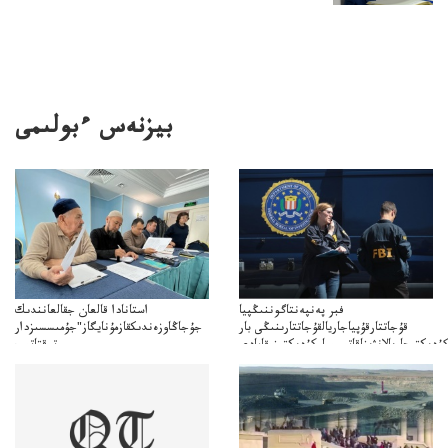
بيزنەس ءبولىمى
فبر پەنپەنتاگوننىڭپيا
استانادا قالعان جقالعانندىك
قۇجاتتارقۇپياجاريالقۇجاتتارىنىڭى بار
جۇجاڭاوزەندىكقازمۇنايگاز"جۇمىسسىزدار
ۇدىكتىجاريالانۋىناقاتىسىباركۇدىكتىنىقامادى
توقتاتىپ
تا"قازمۇنايگاز"كەلىسسوزدىتوقتاتىپتاستادىدەيدى