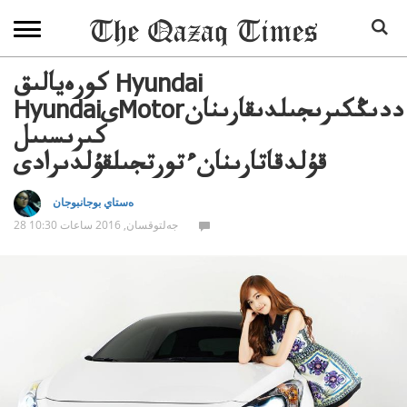
كورەيالىق Hyundai
HyundaiىMotorددىڭكىرىجىلدىقارىنان
كىرىسىىل
قۇلدقاتارىنانءتورتجىلقۇلدىرادى
ەستاي بوجانبوجان
28 جەلتوقسان, 2016 ساعات 10:30