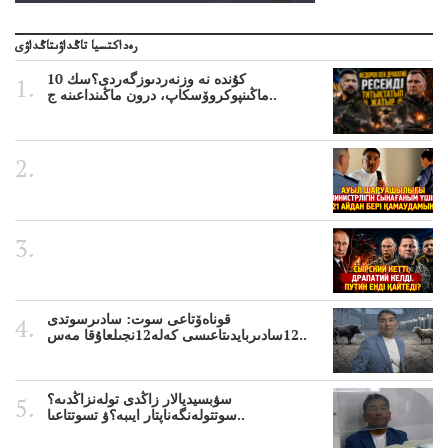
رەداكتسيا تاڭداۋىتاڭداۋى
10 كۇندە نە وزنەردىوزگەردى؟سك
ماڭىنپوكروۆسكاپ، درون ماڭىنداعىنە ج..
قوناەۆتاعى سوت: سادىرسوتدى
12سادىربايدىتاعىسى كەلە12نجىلعاۇقا مەس..
سۋبسيديالار زاڭدى تولەنزاڭدىە؟
سوتتولەنگەناپتار ايىبە؟ۋ تسوتتاعىا..