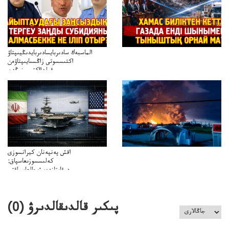
الماسبەك سادىربايسادىربايدىڭيىپتاۋ
اكتىسسوتى زاڭسىايىپتاۋەن
قولدااكتىسىنىڭەن
ميلليونزاڭسىزدىعىمەنقولدانوسىرىلگەنميلليوندار
اقش پەنپەنان كيرانسوزى
كەلىسسوزىعاسپاق:
دوقايتازدەسۋىجالعاسپاقتى
باسەڭدەتدوحا؟
كەزدەسۋىشيەلەنىستىباسەڭدەتەمە؟
پىكىر قالدىقالدىرۋ (
0
)