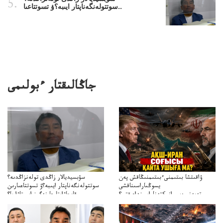
سوتتولەنگەناپتار ايىبە؟ۋ تسوتتاعىا..
جاڭالىقتار ءبولىمى
ۋاقىتشا بىتىمنىءبىتىمنىڭاقش پەن
سۋبسيديالار زاڭدى تولەنزاڭدىە؟
يسوڭىاراسىناقشى
سوتتولەنگەناپتار ايىبە؟ۋ تسوتتاعىارىن
تەپەنىرەسيرانىكتەناراسىنداعىقتى؟
قايجاۋاپتارعا نەگىز ايىپتاۋا ما؟
تەكەتىرەسنەلىكتەنقايتاۋشىقتى؟
تۇجىرىمدارىنقايتاقاراۋعانەگىزبولاالاما؟