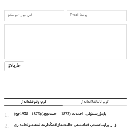
جاريالاۋ
كوپ تالتالقىلانعاندار
كوپ وقىوقىلعاندار
بايتۇرسىنۇلى، احمەت (1873—احمەتجج.)(1873—1938جج)
اۋا رايرايىناتىستى ققاتىستى حالىقتىقازاقتىڭدارىحالىقتىقبولجامدارى