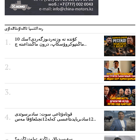
رەداكتسيا تاڭداۋىتاڭداۋى
10 كۇندە نە وزنەردىوزگەردى؟سك
ماڭىنپوكروۆسكاپ، درون ماڭىنداعىنە ج..
قوناەۆتاعى سوت: سادىرسوتدى
12سادىربايدىتاعىسى كەلە12نجىلعاۇقا مەس..
سۋبسيديالار زاڭدى تولەنزاڭدىە؟