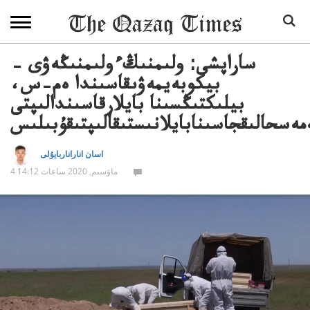
ساراپشى: ولىمنىڭءولىمنىڭەۋى –
بيكوبەيمەۋىقاسىندا ەم–س،
بيلىكتىڭسىنا بايلارقاسىندالىپتى
مەسحالىقجاسىنابايلانىستىقالىپتىقۇبىلىس
اسان اناراناربايۇلى
4 ماۋسىم, 2020 ساعات 14:12