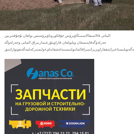
الماتى قالاسىقالاسىنىڭاۆيرۋس جۇقكوروناۆيرۋسىس بولعان تۇجۇقتىرىپن
جەرلەۋگەقايتىسعان وبلبولعان قاراويتۇرعىندارىنراق الماتى وجەرلەۋگە
ەگەنوبلىستاعىزاتتىققاراويزيراتىبىراقالماتىولبىسىنداەشقاندايءولىمتىركەلمەگەنفوتوازاتتىق