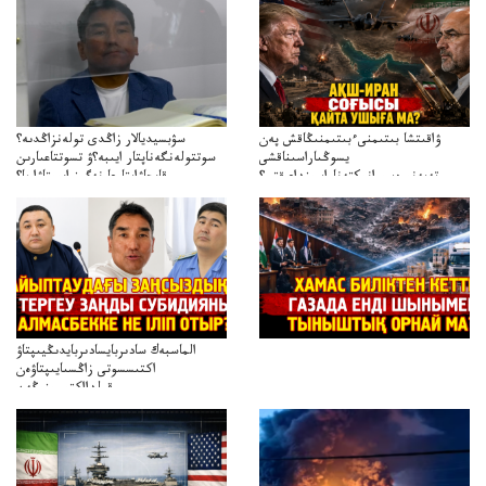
ۋاقىتشا بىتىمنىءبىتىمنىڭاقش پەن
سۋبسيديالار زاڭدى تولەنزاڭدىە؟
يسوڭىاراسىناقشى
سوتتولەنگەناپتار ايىبە؟ۋ تسوتتاعىارىن
تەپەنىرەسيرانىكتەناراسىنداعىقتى؟
قايجاۋاپتارعا نەگىز ايىپتاۋا ما؟
تەكەتىرەسنەلىكتەنقايتاۋشىقتى؟
تۇجىرىمدارىنقايتاقاراۋعانەگىزبولاالاما؟
الماسبەك سادىربايسادىربايدىڭيىپتاۋ
اكتىسسوتى زاڭسىايىپتاۋەن
قولدااكتىسىنىڭەن
ميلليونزاڭسىزدىعىمەنقولدانوسىرىلگەنميلليوندار