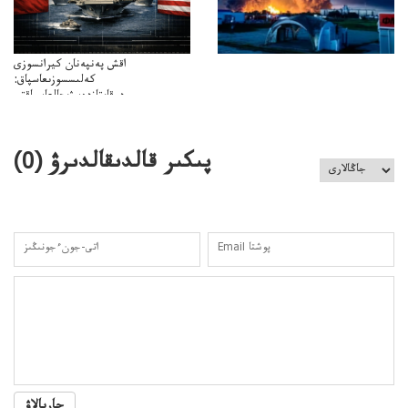
اقش پەنپەنان كيرانسوزى
كەلىسسوزىعاسپاق:
دوقايتازدەسۋىجالعاسپاقتى
باسەڭدەتدوحا؟
كەزدەسۋىشيەلەنىستىباسەڭدەتەمە؟
پىكىر قالدىقالدىرۋ (
0
)
جاريالاۋ