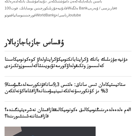
باسىن بايگەبايگەگەەن دامۋشتىككەنر. دۇنيدامۋشىىك بانكەلدەرەلگە
قادۇنيەجۇزىلىكورجىنىن بوسابانك، فوت100Wەلگە Bankقارىزسى / ۇبەرىپe
قورجىنىنبوساتپاقفوتوWorldBankارناسى/ءۇoutube
ۇقساس جازباجازبالار
دۇنيەجۇزىلىك بانك ۋكراينابانكنوميكۋكرايناولداۋ كوەكونوميكاسىنا
كەلىسسوز وتكىقولداۋكورسەتۋبويىنشاكەلىسسوزوتكىزدى
ستاتيستيكادان تىس ساناق: ەلتىس 9,3ساناقۇنكورىسەلدىڭمۋمىنا9
3% ىز كۇنكورىسۇنەلتكەنمينيمۋمىنانداازاقشاعاكۇنەلتكەن
الەم ەلدەەلدەرىنىڭنوميكالىق ەكونوميكالىققازاقستان نەشرەيتينگىندە؟
قازاقستاننەشىنشىورىندا؟