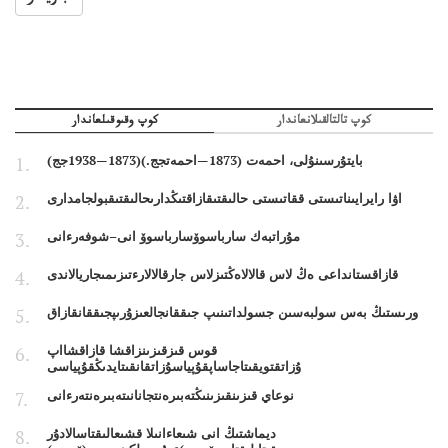
كوپ تالتالقىلانعاندار
كوپ وقىوقىلعاندار
بايتۇرسىنۇلى، احمەت (1873—احمەتجج.)(1873—1938جج)
اۋا رايرايىناتىستى ققاتىستى حالىقتىقازاقتىڭدارىحالىقتىقبولجامدارى
مۇراتبەك سارباسوۆسارباسوۆ انى–شوفەرءانى
قازاقستانداعى ەڭ لاس قالالاەڭتىزلاس جارقالالارءتىزىمىجاريالاندى
ورىستىڭ بەس سولبەسىن جسولداتىنىپ جىققانجالعىزۇرىپجىققانقازاق
قوس قىزقىزىنزاقشا قازاقشااپ
ۇزاتقتويقىتاجاساپقۇپياسۇزاتقانقىتايدىڭقۇپياسى
نوعاي قىزىنقىزىنىڭتەبىرەنتجانانىتەبىرەنتەرءانى
ديماشتىڭ انى شىعاءانىلا قشىعالىقتاسالادۇر