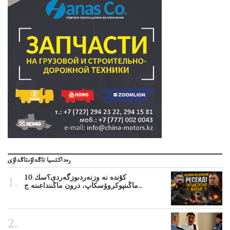
رەداكتسيا تاڭداۋىتاڭداۋى
10 كۇندە نە وزنەردىوزگەردى؟سك
ماڭىنپوكروۆسكاپ، درون ماڭىنداعىنە ج..