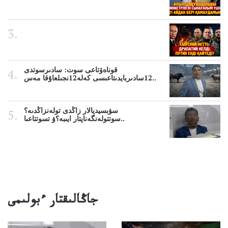
قوناەۆتاعى سوت: سادىرسوتدى
12سادىربايدىتاعىسى كەلە12نجىلعاۇقا مەس..
سۋبسيديالار زاڭدى تولەنزاڭدىە؟
سوتتولەنگەناپتار ايىبە؟ۋ تسوتتاعىا..
جاڭالىقتار ءبولىمى