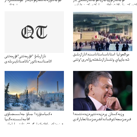
قۇجاتتارقۇپياجاريالقۇجاتتارىنىڭى بار
جۇجاڭاوزەندىكقازمۇنايگاز"جۇمىسسىزدار
ۇدىكتىجاريالانۋىناقاتىسىباركۇدىكتىنىقامادى
توقتاتىپ
تا"قازمۇنايگاز"كەلىسسوزدىتوقتاتىپتاستادىدەيدى
موڭعوليا استاناسىاستاناسىندانارازىلىق
نازارباەۆ "قۇرمەتتى"قۇرمەتتى
شەجاپپاي وتتىنارازىلىقشەرۋلەرىءوتتى
اتاعىنانسەناتور"ىاتاعىنانايىرىلدى
وزبەكستان پرەزيدەنتپرەزيدەنتىندا
ەكىباستۇزدا جىلۋ جەلىسىجىلۋى
قىرعىزسجەلتوقسانداىقىرعىزستانعابارادى
اقاجەلىسىندەگىيا
قىزمەتكەرىاقاۋعاتەلىگى""ستانتسياولعانى
اقىزمەتكەرىنىڭقاتەلىگى"سەبەپبولعانىايتىلدى