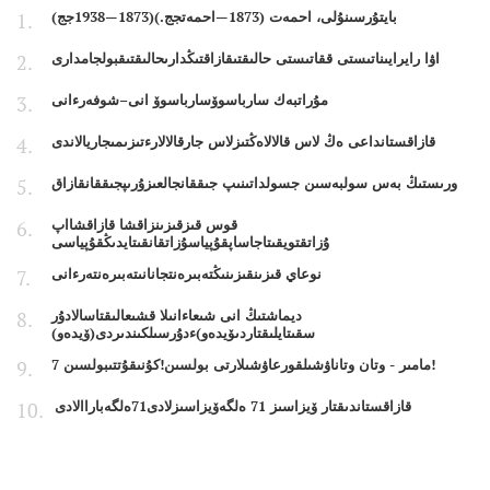
بايتۇرسىنۇلى، احمەت (1873—احمەتجج.)(1873—1938جج)
اۋا رايرايىناتىستى ققاتىستى حالىقتىقازاقتىڭدارىحالىقتىقبولجامدارى
مۇراتبەك سارباسوۆسارباسوۆ انى–شوفەرءانى
قازاقستانداعى ەڭ لاس قالالاەڭتىزلاس جارقالالارءتىزىمىجاريالاندى
ورىستىڭ بەس سولبەسىن جسولداتىنىپ جىققانجالعىزۇرىپجىققانقازاق
قوس قىزقىزىنزاقشا قازاقشااپ
ۇزاتقتويقىتاجاساپقۇپياسۇزاتقانقىتايدىڭقۇپياسى
نوعاي قىزىنقىزىنىڭتەبىرەنتجانانىتەبىرەنتەرءانى
ديماشتىڭ انى شىعاءانىلا قشىعالىقتاسالادۇر
سقىتايلىقتاردىۆيدەو)ءدۇرسىلكىندىردى(ۆيدەو)
7 مامىر - وتان وتاناۋشىلقورعاۋشىلارتى بولسىن!كۇنىقۇتتىبولسىن!
قازاقستاندىقتار ۆيزاسىز 71 ەلگەۆيزاسىزلادى71ەلگەباراالادى