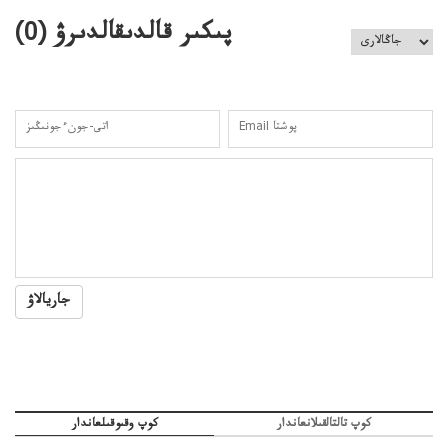
پىكىر قالدىقالدىرۋ (
0
)
جاريالاۋ
كوپ تالتالقىلانعاندار
كوپ وقىوقىلعاندار