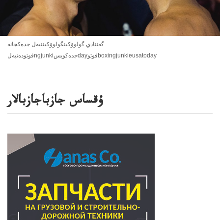
گەننادي گولوۆكينگولوۆكيننيەل جدەكجانە
فوتودەنيەلngjunkiجدەكوبسdayفوتوboxingjunkieusatoday
ۇقساس جازباجازبالار