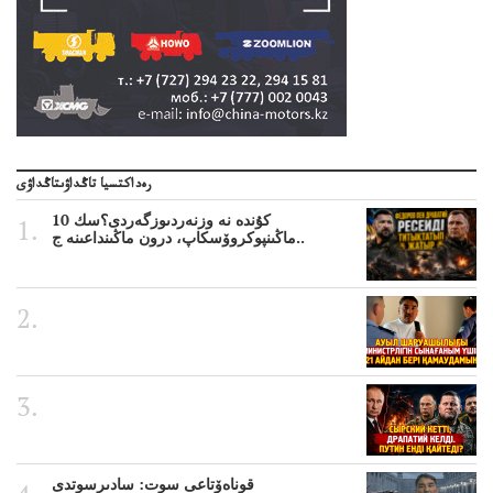
رەداكتسيا تاڭداۋىتاڭداۋى
10 كۇندە نە وزنەردىوزگەردى؟سك
ماڭىنپوكروۆسكاپ، درون ماڭىنداعىنە ج..
قوناەۆتاعى سوت: سادىرسوتدى