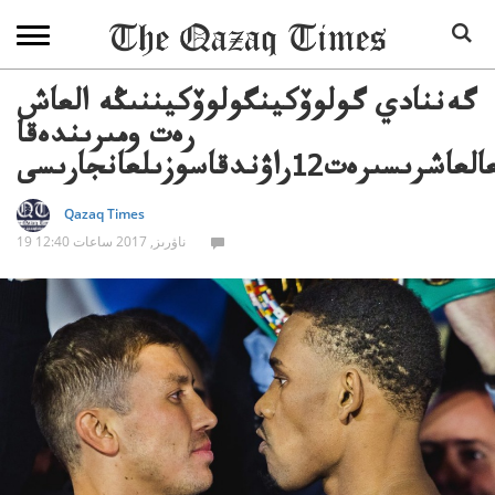
گەننادي گولوۆكينگولوۆكيننىڭە العاش
رەت ومىرىندەقا
سىرەت12راۋندقاسوزىلعانجارىسى
Qazaq Times
19 ناۋرىز, 2017 ساعات 12:40