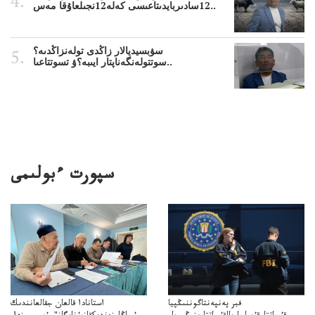
12سادىربايدىتاعىسى كەلە12نجىلعاۇقا مەس..
سۋبسيديالار زاڭدى تولەنزاڭدىە؟
سوتتولەنگەناپتار ايىبە؟ۋ تسوتتاعىا..
سپورت ءبولىمى
فبر پەنپەنتاگوننىڭپيا
استانادا قالعان جقالعانندىك