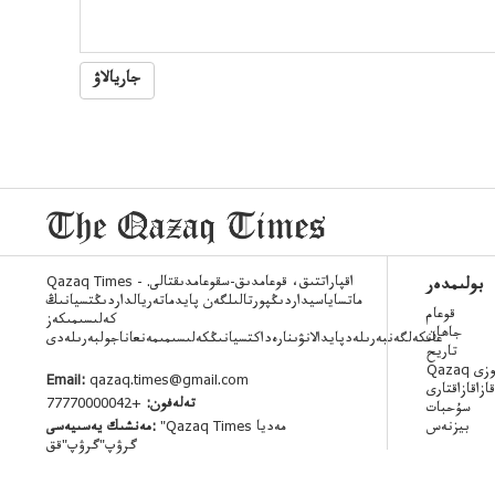
جاريالاۋ
Qazaq Times - اقپاراتتىق، قوعامدىق-سقوعامدىقتالى.
بولىمدەر
ماتساياسيداردىڭپورتالىلگەن پايدماتەريالداردىڭتسيانىڭ
قوعام
كەلىسىمىكەز
جاھان
عانكەلگەنبەرىلەدپايدالانۋىنارەداكتسيانىڭكەلىسىمىمەنعاناجولبەرىلەدى
تاريح
 ءسوزى
Email:
qazaq.times@gmail.com
قازاقازاقتارى
تەلەفون:
+77770000042
سۇحبات
بيزنەس
"Qazaq Times مەديا
مەنشىك يەسىيەسى:
گرۋپ"گرۋپ"قق