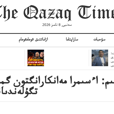
سەنبى, 8 تامىز 2026
سۇحبات
ساراپتاما
ازاماتتىق قوعامقوعام
ە
:
ى
سى
ىم: اءسىمرا مەانكارانگتون گ
تگۇلەندىاق