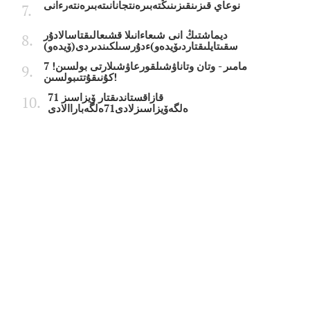
نوعاي قىزىنقىزىنىڭتەبىرەنتجانانىتەبىرەنتەرءانى
ديماشتىڭ انى شىعاءانىلا قشىعالىقتاسالادۇر
سقىتايلىقتاردىۆيدەو)ءدۇرسىلكىندىردى(ۆيدەو)
7 مامىر - وتان وتاناۋشىلقورعاۋشىلارتى بولسىن!
كۇنىقۇتتىبولسىن!
قازاقستاندىقتار ۆيزاسىز 71
ەلگەۆيزاسىزلادى71ەلگەباراالادى