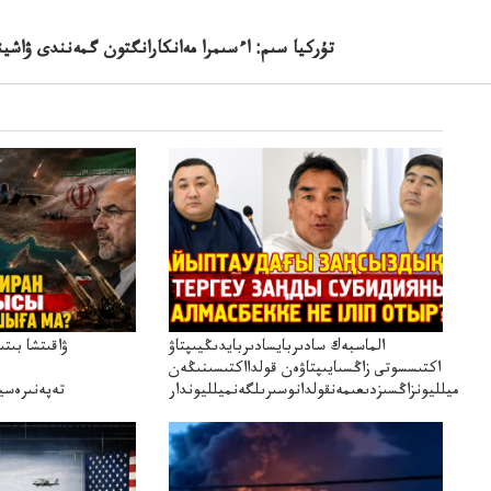
تۇركيا سىم: اءسىمرا مەانكارانگتون گمەنندى ۋاشين
الماسبەك سادىربايسادىربايدىڭيىپتاۋ
ۋاقىتشا بىت
اكتىسسوتى زاڭسىايىپتاۋەن قولدااكتىسىنىڭەن
ميلليونزاڭسىزدىعىمەنقولدانوسىرىلگەنميلليوندار
تەپەنىرەسير
تەكەتىرە