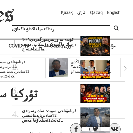
English
Qazaq
قازاق
Қазақ
رەداكتسيا تاڭداۋىتاڭداۋى
10 كۇندە نە وزنەردىوزگەردى؟
سك ماڭىنپوكروۆسكاپ، درون
مۋلتيمەديا
Qazaq ءسوزى
COVID-19
ماڭىنداعىنە ج..
سۋبسيديالار زاڭدى
قوناەۆتاعى سوت
تولەنزاڭدىە؟
سادىرسوتد
سوتتولەنگەناپتار ايىبە؟ۋ..
12سادىربايدىتاعى
كەلە12نجى..
تۇركيا س
قوناەۆتاعى سوت: سادىرسوتدى
12سادىربايدىتاعىسى
كەلە12نجىلعاۇقا مەس..