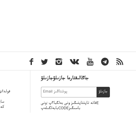
جاڭالىقتارعا جازىلۋجازىلۋ
قولدان
جازىلۋ
ساي
قاتە تاپتتاپتىڭىز ونى بەلگبا؟پ :ونىE
كەر
بابەلگىلەپCODEباسىڭىز