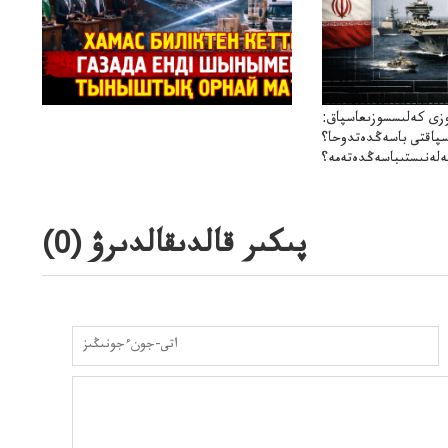
زى كەلىسسوزىعاسپاق:
سپاقتى باسەڭدەتدوحا؟
لەنىستىباسەڭدەتەمە؟
پىكىر قالدىقالدىرۋ (
0
)