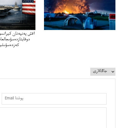
اقش پەنپەنان كيرانسو
دوقايتازدەسۋىجالعا
كەزدەسۋىشيە