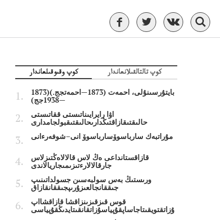
كوپ تالتالقىلانعاندار
كوپ وقىوقىلعاندار
بايتۇرسىنۇلى، احمەت (1873—احمەتجج.)(1873
—1938جج)
اۋا رايرايىناتىستى ققاتىستى
حالىقتىقازاقتىڭدارىحالىقتىقبولجامدارى
مۇراتبەك سارباسوۆسارباسوۆ انى–شوفەرءانى
قازاقستانداعى ەڭ لاس قالالاەڭتىزلاس
جارقالالارءتىزىمىجاريالاندى
ورىستىڭ بەس سولبەسىن جسولداتىنىپ
جىققانجالعىزۇرىپجىققانقازاق
قوس قىزقىزىنزاقشا قازاقشااپ
ۇزاتقتويقىتاجاساپقۇپياسۇزاتقانقىتايدىڭقۇپياسى