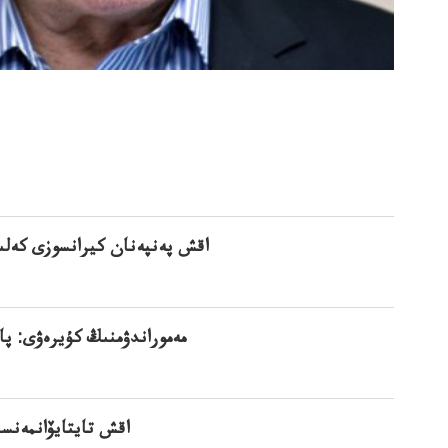
اقش پەنپەنان كيرانسوزى كەلى
مەموراندۋمنىڭ كۇيرەۋى: پا
اقش تايتايۆانمەنس