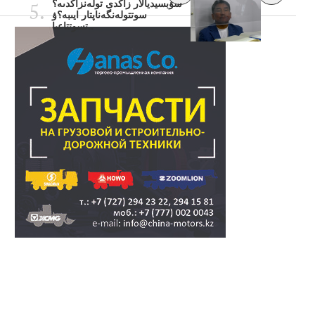
سۋبسيديالار زاڭدى تولەنزاڭدىە؟
سوتتولەنگەناپتار ايىبە؟ۋ
تسوتتاعىا..