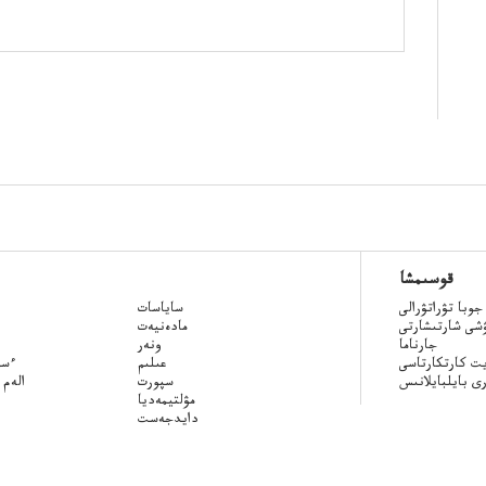
قوسىمشا
جوبا تۋراتۋرالى
ساياسات
ۋشى شارتىشارتى
مادەنيەت
جارناما
ونەر
ت كارتكارتاسى
عىلىم
Qazaq
ى بايلبايلانىس
سپورت
الەم 
مۋلتيمەديا
دايدجەست