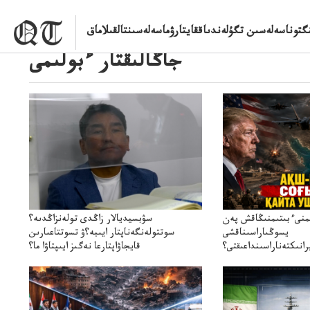
گتوناسەلەسىن تگۇلەندىاققايتارۋماسەلەسىنتالقىلاماق
جاڭالىقتار ءبولىمى
ىمنىءبىتىمنىڭاقش پەن
سۋبسيديالار زاڭدى تولەنزاڭدىە؟
يسوڭىاراسىناقشى
سوتتولەنگەناپتار ايىبە؟ۋ تسوتتاعىارىن
انىكتەناراسىنداعىقتى؟
قايجاۋاپتارعا نەگىز ايىپتاۋا ما؟
سنەلىكتەنقايتاۋشىقتى؟
تۇجىرىمدارىنقايتاقاراۋعانەگىزبولاالاما؟