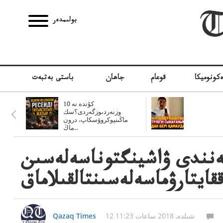
بولىمدەر
كونوميكا
قوعام
جاھان
باستى بەتبەت
10 كۇندە نە
وزنەردىوزگەردى؟سك
ماڭىنپوكروۆسكاپ، درون
ماڭ..
مەنندى ۋاشينگتوناسەلەسىن
قايتارۋماسەلەسىنتالقىلاماق
12 شىلدە, 2018 ساعات 11:23
Qazaq Times