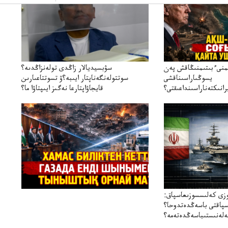
ىمنىءبىتىمنىڭاقش پەن
سۋبسيديالار زاڭدى تولەنزاڭدىە؟
يسوڭىاراسىناقشى
سوتتولەنگەناپتار ايىبە؟ۋ تسوتتاعىارىن
انىكتەناراسىنداعىقتى؟
قايجاۋاپتارعا نەگىز ايىپتاۋا ما؟
سنەلىكتەنقايتاۋشىقتى؟
تۇجىرىمدارىنقايتاقاراۋعانەگىزبولاالاما؟
زى كەلىسسوزىعاسپاق:
سپاقتى باسەڭدەتدوحا؟
لەنىستىباسەڭدەتەمە؟