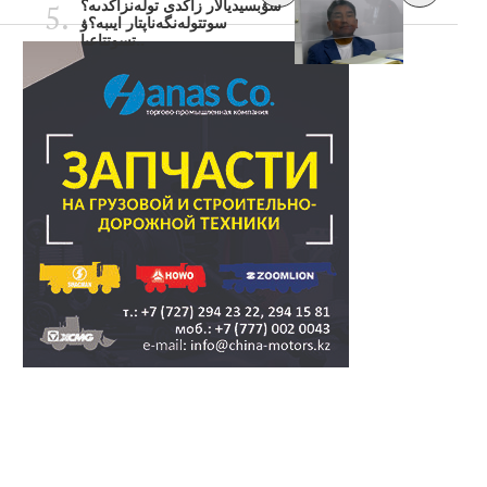
سۋبسيديالار زاڭدى تولەنزاڭدىە؟
سوتتولەنگەناپتار ايىبە؟ۋ
تسوتتاعىا..