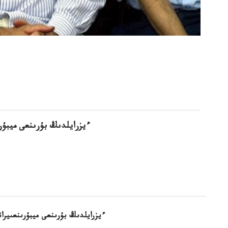
ءيزرايلدىڭ بۇرىنعى ميبۇر
ءيزرايلدىڭ بۇرىنعى ميبۇرىنعىيرا