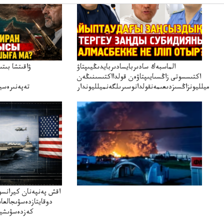
الماسبەك سادىربايسادىربايدىڭيىپتاۋ
ۋاقىتشا بىت
اكتىسسوتى زاڭسىايىپتاۋەن قولدااكتىسىنىڭەن
ميلليونزاڭسىزدىعىمەنقولدانوسىرىلگەنميلليوندار
تەپەنىرەسير
تەكەتىرە
اقش پەنپەنان كيرانسو
دوقايتازدەسۋىجالعا
كەزدەسۋىشيە