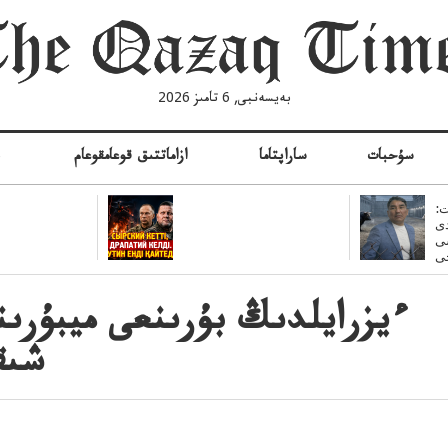
بەيسەنبى, 6 تامىز 2026
سۇحبات
ساراپتاما
ازاماتتىق قوعامقوعام
ە
:
ى
سى
ءيزرايلدىڭ بۇرىنعى ميبۇرىن
شىق