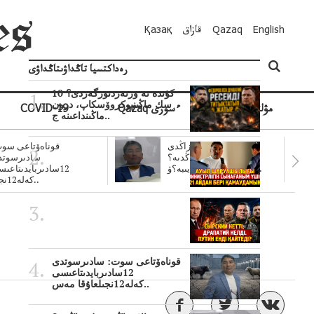
English
Qazaq
قازاق
Қазақ
رەداكتسيا تاڭداۋىتاڭداۋى
10 كۇندە نە وزنەردىوزگەردى؟
سك ماڭىنپوكروۆسكاپ، درون
مۋلتيمەديا
Qazaq ءسوزى
COVID-19
ماڭىنداعىنە ج..
سۋبسيديالار زاڭدى
قوناەۆتاعى سوت
تولەنزاڭدىە؟
سادىرسوتد
سوتتولەنگەناپتار ايىبە؟ۋ..
12سادىربايدىتاعى
كەلە12نجى..
قوناەۆتاعى سوت: سادىرسوتدى
12سادىربايدىتاعىسى
كەلە12نجىلعاۇقا مەس..