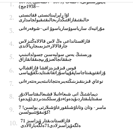
بايتۇرسىنۇلى، احمەت (1873—احمەتجج.)(1873
—1938جج)
اۋا رايرايىناتىستى ققاتىستى
حالىقتىقازاقتىڭدارىحالىقتىقبولجامدارى
مۇراتبەك سارباسوۆسارباسوۆ انى–شوفەرءانى
قازاقستانداعى ەڭ لاس قالالاەڭتىزلاس
جارقالالارءتىزىمىجاريالاندى
ورىستىڭ بەس سولبەسىن جسولداتىنىپ
جىققانجالعىزۇرىپجىققانقازاق
قوس قىزقىزىنزاقشا قازاقشااپ
ۇزاتقتويقىتاجاساپقۇپياسۇزاتقانقىتايدىڭقۇپياسى
نوعاي قىزىنقىزىنىڭتەبىرەنتجانانىتەبىرەنتەرءانى
ديماشتىڭ انى شىعاءانىلا قشىعالىقتاسالادۇر
سقىتايلىقتاردىۆيدەو)ءدۇرسىلكىندىردى(ۆيدەو)
7 مامىر - وتان وتاناۋشىلقورعاۋشىلارتى بولسىن!
كۇنىقۇتتىبولسىن!
قازاقستاندىقتار ۆيزاسىز 71
ەلگەۆيزاسىزلادى71ەلگەباراالادى