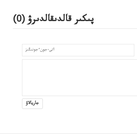
پىكىر قالدىقالدىرۋ (
0
)
جاريالاۋ