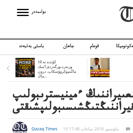
بولىمدەر
كونوميكا
قوعام
جاھان
باستى بەتبەت
10 كۇندە نە
وزنەردىوزگەردى؟سك
ماڭىنپوكروۆسكاپ، درون
ماڭ..
عىيراننىڭ ءمينيسترىبولىپ
يراننىڭتىڭشىسىبولىپشىقتى
19 ماۋسىم, 2018 ساعات 17:48
Qazaq Times