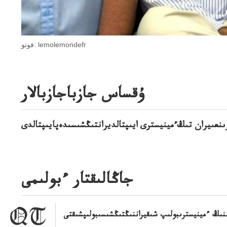
فوتو: lemolemondefr
ۇقساس جازباجازبالار
ىنعىيران تىڭءمينيسترى ايىپتالديرانتىڭشىسىدەپايىپتالدى
جاڭالىقتار ءبولىمى
ننىڭ ءمينيسترىبولىپ شىقيراننىڭتىڭشىسىبولىپشىقتى