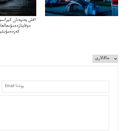
اقش پەنپەنان كيرانسو
دوقايتازدەسۋىجالعا
كەزدەسۋىشيە