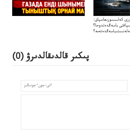
زى كەلىسسوزىعاسپاق:
سپاقتى باسەڭدەتدوحا؟
لەنىستىباسەڭدەتەمە؟
پىكىر قالدىقالدىرۋ (
0
)