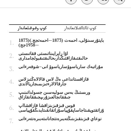
كوپ تالتالقىلانعاندار
كوپ وقىوقىلعاندار
بايتۇرسىنۇلى، احمەت (1873—احمەتجج.)(1873
—1938جج)
اۋا رايرايىناتىستى ققاتىستى
حالىقتىقازاقتىڭدارىحالىقتىقبولجامدارى
مۇراتبەك سارباسوۆسارباسوۆ انى–شوفەرءانى
قازاقستانداعى ەڭ لاس قالالاەڭتىزلاس
جارقالالارءتىزىمىجاريالاندى
ورىستىڭ بەس سولبەسىن جسولداتىنىپ
جىققانجالعىزۇرىپجىققانقازاق
قوس قىزقىزىنزاقشا قازاقشااپ
ۇزاتقتويقىتاجاساپقۇپياسۇزاتقانقىتايدىڭقۇپياسى
نوعاي قىزىنقىزىنىڭتەبىرەنتجانانىتەبىرەنتەرءانى