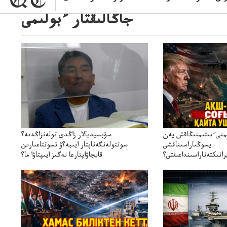
جاڭالىقتار ءبولىمى
ىمنىءبىتىمنىڭاقش پەن
سۋبسيديالار زاڭدى تولەنزاڭدىە؟
يسوڭىاراسىناقشى
سوتتولەنگەناپتار ايىبە؟ۋ تسوتتاعىارىن
انىكتەناراسىنداعىقتى؟
قايجاۋاپتارعا نەگىز ايىپتاۋا ما؟
سنەلىكتەنقايتاۋشىقتى؟
تۇجىرىمدارىنقايتاقاراۋعانەگىزبولاالاما؟