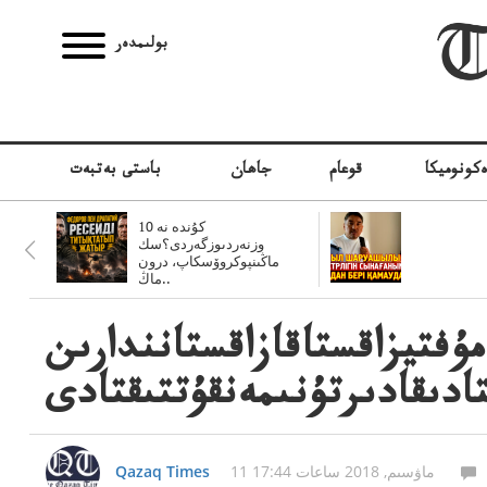
بولىمدەر
كونوميكا
قوعام
جاھان
باستى بەتبەت
10 كۇندە نە
وزنەردىوزگەردى؟سك
ماڭىنپوكروۆسكاپ، درون
ماڭ..
فتيزاقستاقازاقستانندارىن
تادىقادىرتۇنىمەنقۇتتىقتادى
11 ماۋسىم, 2018 ساعات 17:44
Qazaq Times