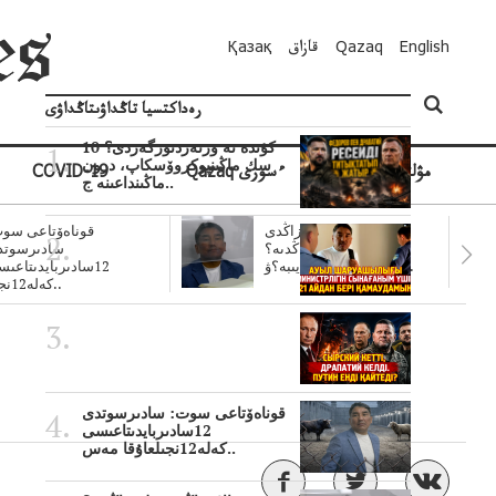
English
Qazaq
قازاق
Қазақ
رەداكتسيا تاڭداۋىتاڭداۋى
10 كۇندە نە وزنەردىوزگەردى؟
سك ماڭىنپوكروۆسكاپ، درون
مۋلتيمەديا
Qazaq ءسوزى
COVID-19
ماڭىنداعىنە ج..
سۋبسيديالار زاڭدى
قوناەۆتاعى سوت
تولەنزاڭدىە؟
سادىرسوتد
سوتتولەنگەناپتار ايىبە؟ۋ..
12سادىربايدىتاعى
كەلە12نجى..
قوناەۆتاعى سوت: سادىرسوتدى
12سادىربايدىتاعىسى
كەلە12نجىلعاۇقا مەس..