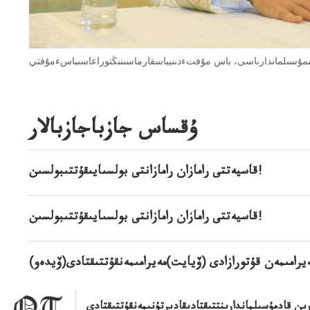
ممۇسىلماندارىاسى، باس مۇفتءدىنيباسقارماسىنىڭتوراعاسىباسءمۇفتي
ۇقساس جازباجازبالار
قاسيەتتى رامازان رامازانتى بولسىايىقۇتتىبولسىن!
قاسيەتتى رامازان رامازانتى بولسىايىقۇتتىبولسىن!
رامىمەن قۇتورازادى (ۆيايت)مەيرامىمەنقۇتتىقتادى(ۆيدەو)
ىن قادمۇسىلماندارىنتتىقتادىقادىرتۇنىمەنقۇتتىقتادى