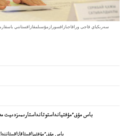
سەرىكباي قاجى وراقاجىازاقسورازمۇسىلمقازاقستانني باسقار
باس مۇفءمۇفتيانداستوتانداستارىمىزدىيت مەي
باس مۇفءمۇفتيزاقستاقازاقستانندار