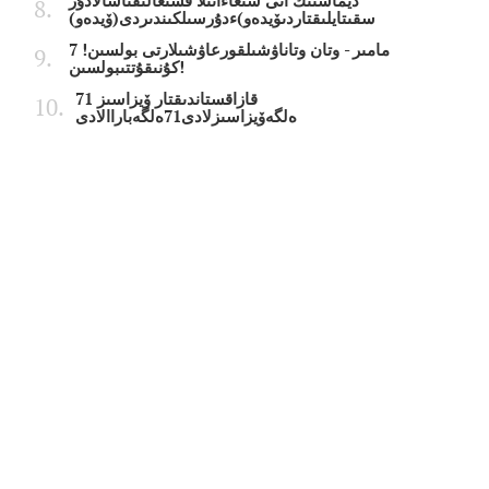
ديماشتىڭ انى شىعاءانىلا قشىعالىقتاسالادۇر
سقىتايلىقتاردىۆيدەو)ءدۇرسىلكىندىردى(ۆيدەو)
7 مامىر - وتان وتاناۋشىلقورعاۋشىلارتى بولسىن!
كۇنىقۇتتىبولسىن!
قازاقستاندىقتار ۆيزاسىز 71
ەلگەۆيزاسىزلادى71ەلگەباراالادى