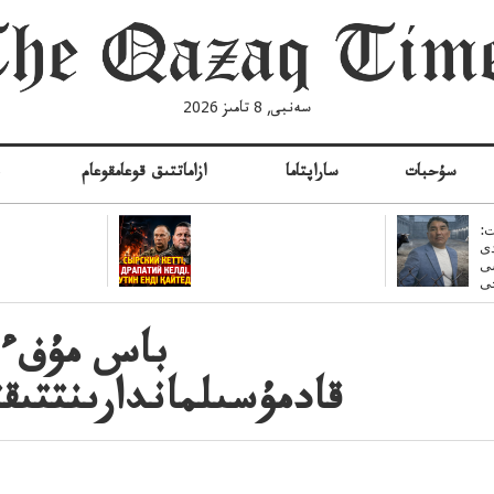
سەنبى, 8 تامىز 2026
سۇحبات
ساراپتاما
ازاماتتىق قوعامقوعام
ە
:
ى
سى
باس مۇفءمۇ
قادمۇسىلماندارىنتتىق