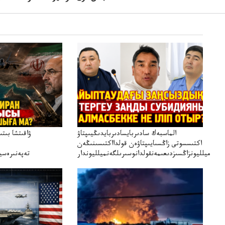
الماسبەك سادىربايسادىربايدىڭيىپتاۋ
ۋاقىتشا بىت
اكتىسسوتى زاڭسىايىپتاۋەن قولدااكتىسىنىڭەن
ميلليونزاڭسىزدىعىمەنقولدانوسىرىلگەنميلليوندار
تەپەنىرەسير
تەكەتىرە