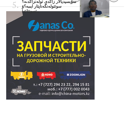
سۋبسيديالار زاڭدى تولەنزاڭدىە؟
سوتتولەنگەناپتار ايىبە؟ۋ
تسوتتاعىا..