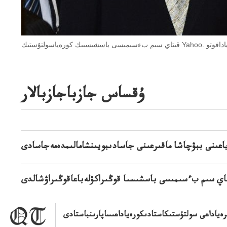
ۇقساس جازباجازبالار
عىنى ببۋچاشا ماقىرعىنى جاسادىبويىنشامالىمدەمەجاسادى
اي سىم بءسىمىسى باسشىسىا قوڭىراكۋلەباعاقوڭىراۋشالدى
ياداعى سولتۇستىكاستادىكورەياداعىساپارىنباستادى