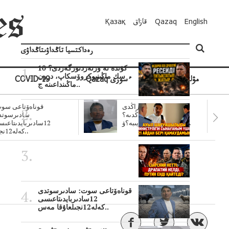
English
Qazaq
قازاق
Қазақ
رەداكتسيا تاڭداۋىتاڭداۋى
10 كۇندە نە وزنەردىوزگەردى؟
سك ماڭىنپوكروۆسكاپ، درون
مۋلتيمەديا
Qazaq ءسوزى
COVID-19
ماڭىنداعىنە ج..
سۋبسيديالار زاڭدى
قوناەۆتاعى سوت
تولەنزاڭدىە؟
سادىرسوتد
سوتتولەنگەناپتار ايىبە؟ۋ..
12سادىربايدىتاعى
كەلە12نجى..
قوناەۆتاعى سوت: سادىرسوتدى
12سادىربايدىتاعىسى
كەلە12نجىلعاۇقا مەس..