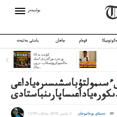
بولىمدەر
كونوميكا
قوعام
جاھان
باستى بەتبەت
10 كۇندە نە
وزنەردىوزگەردى؟سك
ماڭىنپوكروۆسكاپ، درون
ماڭ..
ءسىمولتۇباسشىسىرەياداعى
كورەياداعىساپارىنباستادى
ەستاي بوجانبوجان
2 مامىر, 2018 ساعات 12:09