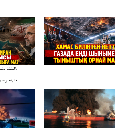
ۋاقىتشا بىت
تەپەنىرەسير
تەكەتىرە