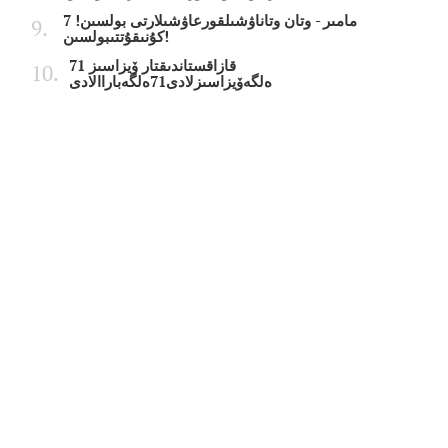
7 مامىر - وتان وتاناۋشىلقورعاۋشىلارتى بولسىن!
كۇنىقۇتتىبولسىن!
قازاقستاندىقتار ۆيزاسىز 71
ەلگەۆيزاسىزلادى71ەلگەباراالادى