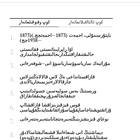
كوپ تالتالقىلانعاندار
كوپ وقىوقىلعاندار
بايتۇرسىنۇلى، احمەت (1873—احمەتجج.)(1873
—1938جج)
اۋا رايرايىناتىستى ققاتىستى
حالىقتىقازاقتىڭدارىحالىقتىقبولجامدارى
مۇراتبەك سارباسوۆسارباسوۆ انى–شوفەرءانى
قازاقستانداعى ەڭ لاس قالالاەڭتىزلاس
جارقالالارءتىزىمىجاريالاندى
ورىستىڭ بەس سولبەسىن جسولداتىنىپ
جىققانجالعىزۇرىپجىققانقازاق
قوس قىزقىزىنزاقشا قازاقشااپ
ۇزاتقتويقىتاجاساپقۇپياسۇزاتقانقىتايدىڭقۇپياسى
نوعاي قىزىنقىزىنىڭتەبىرەنتجانانىتەبىرەنتەرءانى
ديماشتىڭ انى شىعاءانىلا قشىعالىقتاسالادۇر
سقىتايلىقتاردىۆيدەو)ءدۇرسىلكىندىردى(ۆيدەو)