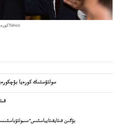
قىتاي سىم بءسىمىسى باسشىسىىك كورەياسولتۇستىك Yahoo. كورەيادافوتوYahoo
سولتۇستىك كورەيا بۋچكورەيا
قىت
بۇگىن قىتايقىتايباسشىسءسىمولتۇباسشىسىرە