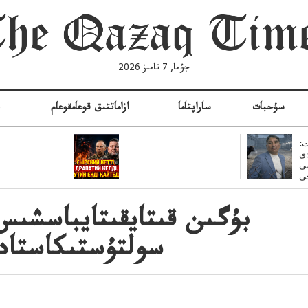
جۇما, 7 تامىز 2026
سۇحبات
ساراپتاما
ازاماتتىق قوعامقوعام
ە
:
ى
سى
بۇگىن قىتايقىتايباسشىس
سولتۇستىكاستادى