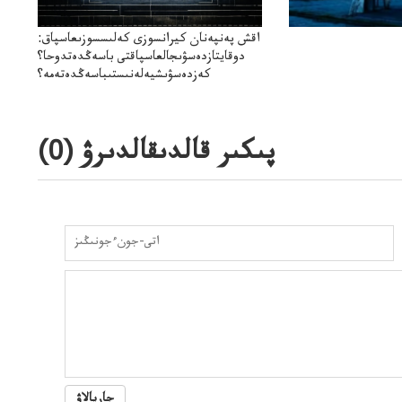
اقش پەنپەنان كيرانسوزى كەلىسسوزىعاسپاق:
دوقايتازدەسۋىجالعاسپاقتى باسەڭدەتدوحا؟
كەزدەسۋىشيەلەنىستىباسەڭدەتەمە؟
پىكىر قالدىقالدىرۋ (
0
)
جاريالاۋ