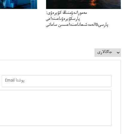
مەموراندۋمنىڭ كۇيرەۋى:
پارسكۇيرەۋىاعىنداعى
پارسى&الەمدشىعاناعىنداعىسىن ساعاتى
سوعداۋىل&الەمدىكءتارتىپتىڭسىنساعاتىسوعىپتۇر