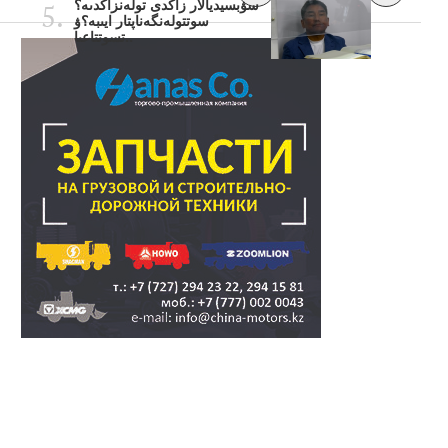
سۋبسيديالار زاڭدى تولەنزاڭدىە؟
سوتتولەنگەناپتار ايىبە؟ۋ
تسوتتاعىا..