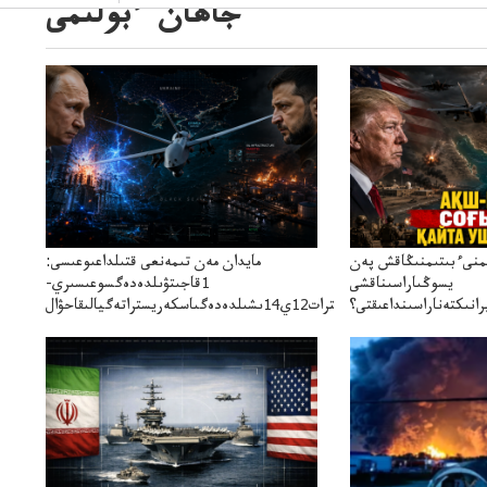
جاھان ءبولىمى
ىمنىءبىتىمنىڭاقش پەن
مايدان مەن تىمەنعى قتىلداعىوعىسى:
يسوڭىاراسىناقشى
1قاجىتۋىلدەدەگسوعىسىري-
انىكتەناراسىنداعىقتى؟
سترات12ي14ىشىلدەدەگىاسكەريستراتەگيالىقاحۋال
سنەلىكتەنقايتاۋشىقتى؟