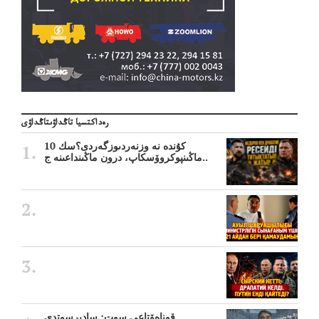
رەداكتسيا تاڭداۋىتاڭداۋى
10 كۇندە نە وزنەردىوزگەردى؟سك
ماڭىنپوكروۆسكاپ، درون ماڭىنداعىنە ج..
قوناەۆتاعى سوت: سادىرسوتدى