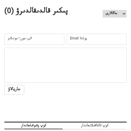
پىكىر قالدىقالدىرۋ (
0
)
جاريالاۋ
كوپ تالتالقىلانعاندار
كوپ وقىوقىلعاندار