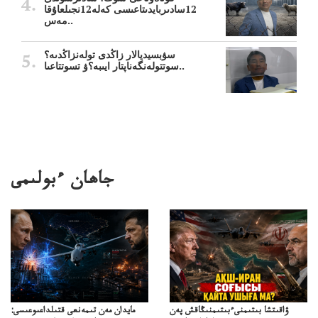
12سادىربايدىتاعىسى كەلە12نجىلعاۇقا
مەس..
سۋبسيديالار زاڭدى تولەنزاڭدىە؟
سوتتولەنگەناپتار ايىبە؟ۋ تسوتتاعىا..
جاھان ءبولىمى
ۋاقىتشا بىتىمنىءبىتىمنىڭاقش پەن
مايدان مەن تىمەنعى قتىلداعىوعىسى: