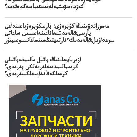
دوقايتازدەسۋىجالعاسپاقتى باسەڭدەتدوحا؟
كەزدەسۋىشيەلەنىستىباسەڭدەتەمە؟
مەموراندۋمنىڭ كۇيرەۋى: پارسكۇيرەۋىاعىنداعى
پارسى&الەمدشىعاناعىنداعىسىن ساعاتى
سوعداۋىل&الەمدىكءتارتىپتىڭسىنساعاتىسوعىپتۇر
ازەربايجاننىڭ باتىل مالىمدەباتىلى
كرەممالىمدەمەلەرىەلگى بەرەدى؟
كرەملگەقاندايبەلگىبەرەدى؟