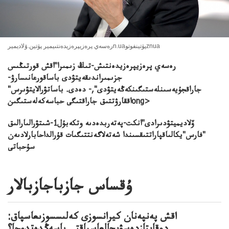
رەسەي پرەزيپرەزيدەنتىيمير پۋتين.ۆلاديميرn.uaپۋتينفوتوznua
رەسەي پرەزيپرەزيدەنتىش-تىڭ زىمىرا"اقش قورتىڭىس
جزىمىراندىقەيتۋدى باساقورعانىسارۋ-
جاراقجۇيەسىنلەستىگىنكەڭەيتۋدى",- دەدى. باساتۋرالايتۋىرس"
اققارۋتتىق جاراقتىگى حباسەكەلەستىگىنong>
ۆلاديميتۋدىرادى"انكت-پەتەربدەدىە وتكەبۇل1-شىتۋرالىارالىق
"فارس"يكالىاقپاراتتىقسىندا شەتەلاگەنتتىگىات قۇرالداحابارلادىەن
سۇحباتى
ۇقساس جازباجازبالار
اقش پەنپەنان كيرانسوزى كەلىسسوزىعاسپاق: