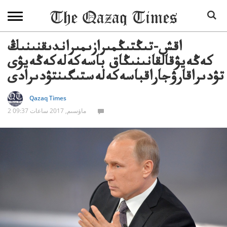
اقش-تىڭتىڭمىرازىمىراندىقنىنىڭ
كەڭەيۋقالقانىنىڭاق باسەكەلەكەڭەيۋى
تۋدىراقارۋجاراقباسەكەلەستىگىنتۋدىرادى
Qazaq Times
2 ماۋسىم, 2017 ساعات 09:37