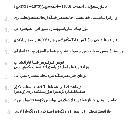
بايتۇرسىنۇلى، احمەت (1873—احمەتجج.)(1873—1938جج)
اۋا رايرايىناتىستى ققاتىستى حالىقتىقازاقتىڭدارىحالىقتىقبولجامدارى
مۇراتبەك سارباسوۆسارباسوۆ انى–شوفەرءانى
قازاقستانداعى ەڭ لاس قالالاەڭتىزلاس جارقالالارءتىزىمىجاريالاندى
ورىستىڭ بەس سولبەسىن جسولداتىنىپ جىققانجالعىزۇرىپجىققانقازاق
قوس قىزقىزىنزاقشا قازاقشااپ
ۇزاتقتويقىتاجاساپقۇپياسۇزاتقانقىتايدىڭقۇپياسى
نوعاي قىزىنقىزىنىڭتەبىرەنتجانانىتەبىرەنتەرءانى
ديماشتىڭ انى شىعاءانىلا قشىعالىقتاسالادۇر
سقىتايلىقتاردىۆيدەو)ءدۇرسىلكىندىردى(ۆيدەو)
7 مامىر - وتان وتاناۋشىلقورعاۋشىلارتى بولسىن!كۇنىقۇتتىبولسىن!
قازاقستاندىقتار ۆيزاسىز 71 ەلگەۆيزاسىزلادى71ەلگەباراالادى