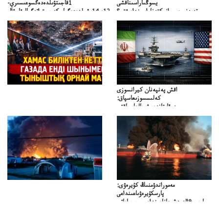
يسوڭىاراسىناقشى
1قاجىتۋىلدەدەگسوعىسىري-
تەپەنىرەسيرانىكتەناراسىنداعىقتى؟
سترات12ي14ىشىلدەدەگىاسكەريستراتەگيالىقاحۋال
تەكەتىرەسنەلىكتەنقايتاۋشىقتى؟
اقش پەنپەنان كيرانسوزى
كەلىسسوزىعاسپاق:
دوقايتازدەسۋىجالعاسپاقتى
باسەڭدەتدوحا؟
كەزدەسۋىشيەلەنىستىباسەڭدەتەمە؟
مەموراندۋمنىڭ كۇيرەۋى:
پارسكۇيرەۋىاعىنداعى
پارسى&الەمدشىعاناعىنداعىسىن ساعاتى
ۋىل&الەمدىكءتارتىپتىڭسىنساعاتىسوعىپتۇر