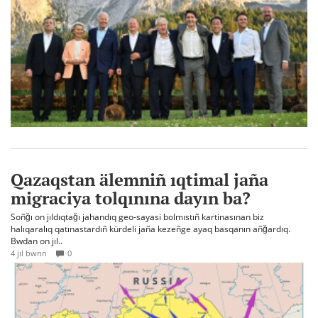
Qazaqstan älemniñ ıqtimal jaña
migraciya tolqınına dayın ba?
Soñğı on jıldıqtağı jahandıq geo-sayasi bolmıstıñ kartinasınan biz
halıqaralıq qatınastardıñ kürdeli jaña kezeñge ayaq basqanın añğardıq.
Bwdan on jıl..
4 jıl bwrın
0