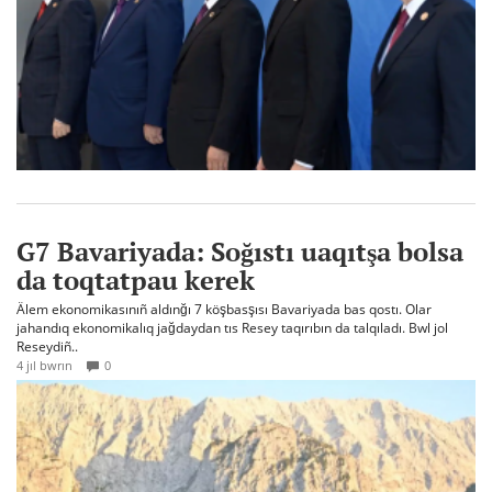
G7 Bavariyada: Soğıstı uaqıtşa bolsa
da toqtatpau kerek
Älem ekonomikasınıñ aldınğı 7 köşbasşısı Bavariyada bas qostı. Olar
jahandıq ekonomikalıq jağdaydan tıs Resey taqırıbın da talqıladı. Bwl jol
Reseydiñ..
4 jıl bwrın
0