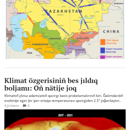
Klimat özgerisiniñ bes jıldıq
boljamı: Oñ nätije joq
Klimattıñ jılınuı adamzattıñ qazirgi bastı probelamalırınıñ biri. Ğalımdardıñ
esebinşe eger Jer şarı ortaşa temperaturası qazirgiden 2 S° joğarılaytın..
4 jıl bwrın
0