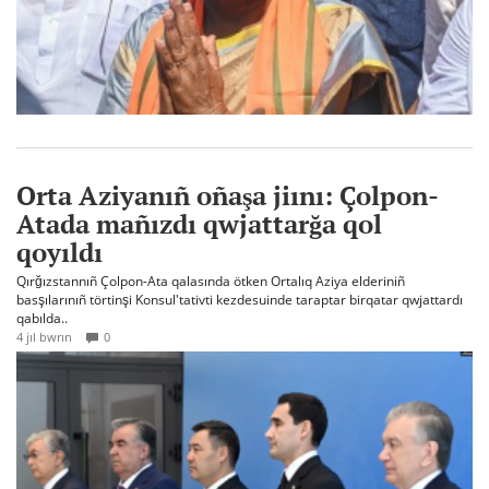
Orta Aziyanıñ oñaşa jiını: Çolpon-
Atada mañızdı qwjattarğa qol
qoyıldı
Qırğızstannıñ Çolpon-Ata qalasında ötken Ortalıq Aziya elderiniñ
basşılarınıñ törtinşi Konsul'tativti kezdesuinde taraptar birqatar qwjattardı
qabılda..
4 jıl bwrın
0