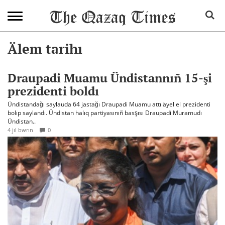
Älem tarihı
Draupadi Muamu Ündistannıñ 15-şi
prezidenti boldı
Ündistandağı saylauda 64 jastağı Draupadi Muamu attı äyel el prezidenti
bolıp saylandı. Ündistan halıq partiyasınıñ basşısı Draupadi Muramudı
Ündistan..
4 jıl bwrın
0