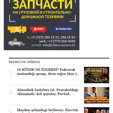
REDAKCIYA TAÑDAUI
10 KÜNDE NE ÖZGERDİ? Pokrovsk
mañındağı qasap, dron soğısı jäne j..
Almasbek Sadırbay isi: Protokoldağı
«kümändi» kol qoyular, Pavlod..
Maydan şebindegi betbwrıs: Kievtiñ