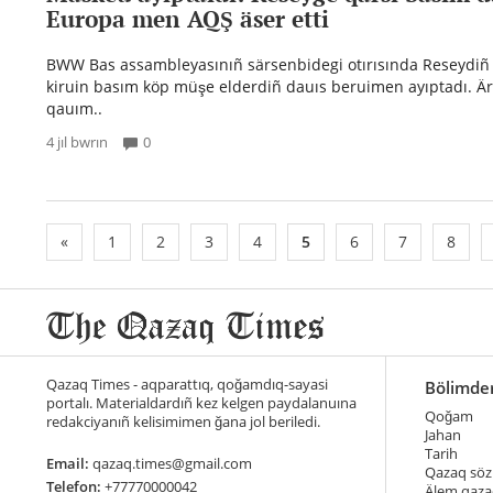
Europa men AQŞ äser etti
BWW Bas assambleyasınıñ särsenbidegi otırısında Reseydiñ
kiruin basım köp müşe elderdiñ dauıs beruimen ayıptadı. Äri
qauım..
4 jıl bwrın
0
«
1
2
3
4
5
6
7
8
Qazaq Times - aqparattıq, qoğamdıq-sayasi
Bölimde
portalı. Materialdardıñ kez kelgen paydalanuına
Qoğam
redakciyanıñ kelisimimen ğana jol beriledi.
Jahan
Tarih
Email:
qazaq.times@gmail.com
Qazaq söz
Telefon:
+77770000042
Älem qaza