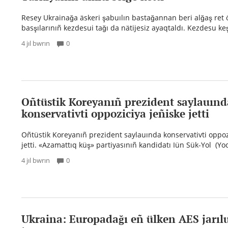
Resey Ukrainağa äskeri şabuılın bastağannan beri alğaş ret ö
basşılarınıñ kezdesui tağı da nätijesiz ayaqtaldı. Kezdesu keş
4 jıl bwrın
0
Oñtüstik Koreyanıñ prezident saylauınd
konservativti oppoziciya jeñiske jetti
Oñtüstik Koreyanıñ prezident saylauında konservativti oppoz
jetti. «Azamattıq küş» partiyasınıñ kandidatı Iün Sük-Yol (Yoo
4 jıl bwrın
0
Ukraina: Europadağı eñ ülken AES jarıl