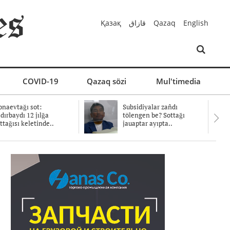
Қазақ
قازاق
Qazaq
English
COVID-19
Qazaq sözi
Mul'timedia
naevtağı sot:
Subsidiyalar zañdı
dırbaydı 12 jılğa
tölengen be? Sottağı
ttağısı keletinde..
jauaptar ayıpta..