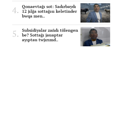
Qonaevtağı sot: Sadırbaydı
12 jılğa sottağısı keletinder
bwqa men..
Subsidiyalar zañdı tölengen
be? Sottağı jauaptar
ayıptau twjırımd..