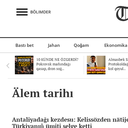
BÖLIMDER
Bastı bet
Jahan
Qoğam
Ekonomika
10 KÜNDE NE ÖZGERDİ?
Almasbek Sa
Pokrovsk mañındağı
Protokolda
qasap, dron soğ..
kol qoyul..
Älem tarihı
Antaliyadağı kezdesu: Kelissözden nätije
Türkiyanıñ ümiti selge ketti