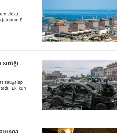
tom elektr
p jatqanın E..
ı soñğı
bas sauğalap
stadı. Eki kün
dauısqa