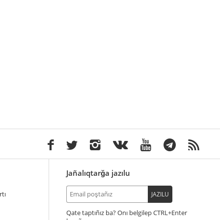
Jañalıqtarğa jazılu
tı
JAZILU
Qate taptıñız ba? Onı belgilep
+Enter