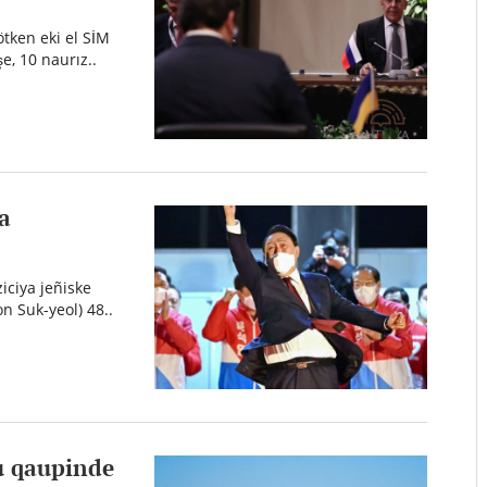
tken eki el SİM
e, 10 naurız..
a
iciya jeñiske
n Suk-yeol) 48..
u qaupinde