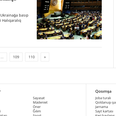
 Ukrainağa basıp
 Halıqaralıq
...
109
110
»
r
Qosımşa
Sayasat
Joba turalı
Mädeniet
Qoldanuşı şar
Öner
Jarnama
i
Ğılım
Sayt kartası
qtarı
Sport
Keri baylanıs