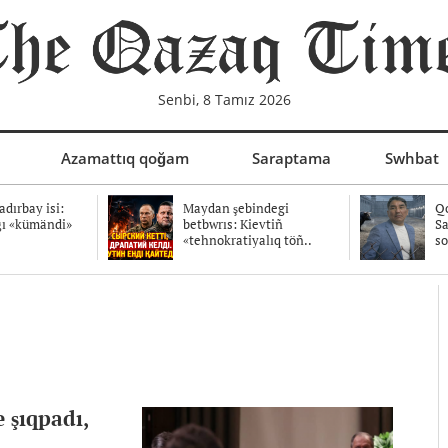
Senbi, 8 Tamız 2026
Azamattıq qoğam
Saraptama
Swhbat
dırbay isi:
Maydan şebindegi
Qo
ğı «kümändi»
betbwrıs: Kievtiñ
Sa
«tehnokratiyalıq töñ..
so
 şıqpadı,