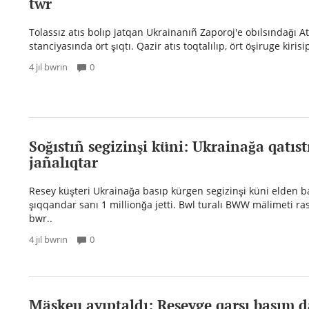
twr
Tolassız atıs bolıp jatqan Ukrainanıñ Zaporoj'e obılsındağı A
stanciyasında ört şıqtı. Qazir atıs toqtalılıp, ört öşiruge kirisi
4 jıl bwrın
0
Soğıstıñ segizinşi küni: Ukrainağa qatıst
jañalıqtar
Resey küşteri Ukrainağa basıp kürgen segizinşi küni elden 
şıqqandar sanı 1 millionğa jetti. Bwl turalı BWW mälimeti ra
bwr..
4 jıl bwrın
0
Mäskeu ayıptaldı: Reseyge qarsı basım 