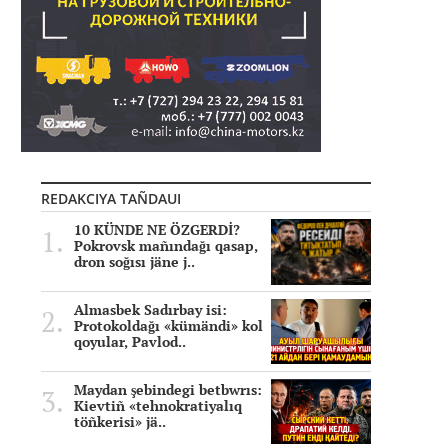
REDAKCIYA TAÑDAUI
10 KÜNDE NE ÖZGERDİ?
Pokrovsk mañındağı qasap,
dron soğısı jäne j..
Almasbek Sadırbay isi:
Protokoldağı «kümändi» kol
qoyular, Pavlod..
Maydan şebindegi betbwrıs:
Kievtiñ «tehnokratiyalıq
töñkerisi» jä..