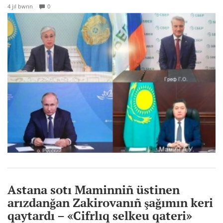
4 jıl bwrın
0
Astana sotı Maminniñ üstinen
arızdanğan Zakirovanıñ şağımın keri
qaytardı – «Cifrlıq selkeu qateri»