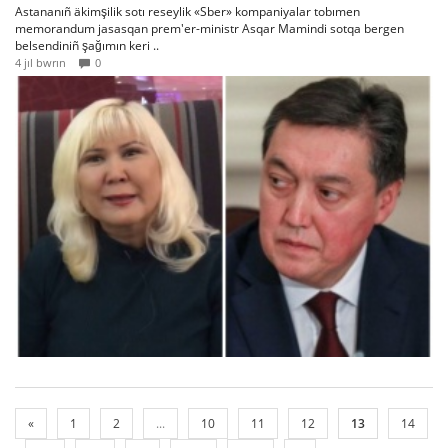
Astananıñ äkimşilik sotı reseylik «Sber» kompaniyalar tobımen
memorandum jasasqan prem'er-ministr Asqar Mamindi sotqa bergen
belsendiniñ şağımın keri ..
4 jıl bwrın
0
«
1
2
...
10
11
12
13
14