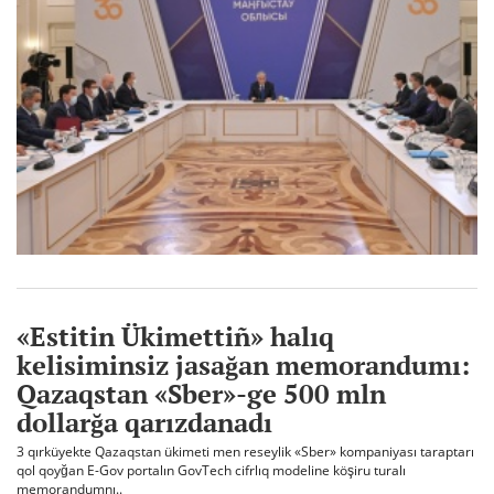
«Estitin Ükimettiñ» halıq
kelisiminsiz jasağan memorandumı:
Qazaqstan «Sber»-ge 500 mln
dollarğa qarızdanadı
3 qırküyekte Qazaqstan ükimeti men reseylik «Sber» kompaniyası taraptarı
qol qoyğan E-Gov portalın GovTech cifrlıq modeline köşiru turalı
memorandumnı..