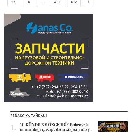
15
16
...
411
412
»
REDAKCIYA TAÑDAUI
10 KÜNDE NE ÖZGERDİ? Pokrovsk
mañındağı qasap, dron soğısı jäne j..