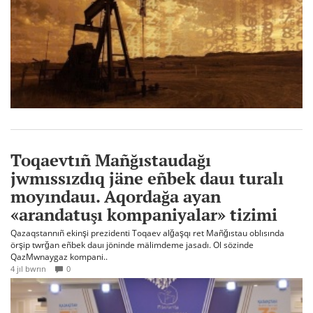
Toqaevtıñ Mañğıstaudağı
jwmıssızdıq jäne eñbek dauı turalı
moyındauı. Aqordağa ayan
«arandatuşı kompaniyalar» tizimi
Qazaqstannıñ ekinşi prezidenti Toqaev alğaşqı ret Mañğıstau oblısında
örşip twrğan eñbek dauı jöninde mälimdeme jasadı. Ol sözinde
QazMwnaygaz kompani..
4 jıl bwrın
0