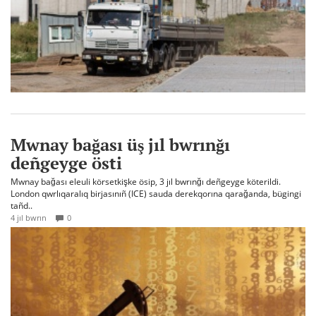
Mwnay bağası üş jıl bwrınğı
deñgeyge östi
Mwnay bağası eleuli körsetkişke ösip, 3 jıl bwrınğı deñgeyge köterildi.
London qwrlıqaralıq birjasınıñ (ICE) sauda derekqorına qarağanda, bügingi
tañd..
4 jıl bwrın
0