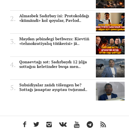
Almasbek Sadırbay isi: Protokoldağı
«kümändi» kol qoyular, Pavlod..
Maydan şebindegi betbwrıs: Kievtiñ
«tehnokratiyalıq töñkerisi» jä..
Qonaevtağı sot: Sadırbaydı 12 jılğa
sottağısı keletinder bwqa men..
Subsidiyalar zañdı tölengen be?
Sottağı jauaptar ayıptau twjırımd..