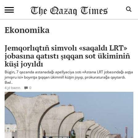
Ekonomika
Jemqorlıqtıñ simvolı «saqaldı LRT»
jobasına qatıstı şıqqan sot ükiminiñ
küşi joyıldı
Bügin, 7 qazanda astanadağı apellyaciya sotı «Astana LRT jobasındağı aqşa
jımqıru isi» boyınşa şıqqan ükimniñ küşin joyıp, prokuraturağa qaytardı.
Bwl..
4 jıl bwrın
0