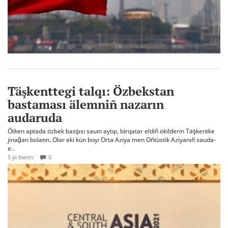
Täşkenttegi talqı: Özbekstan
bastaması älemniñ nazarın
audaruda
Ötken aptada özbek basşısı sauın aytıp, birqatar eldiñ ökilderin Täşkentke
jinağan bolatın. Olar eki kün boyı Orta Aziya men Oñtüstik Aziyanıñ sauda-
e..
5 jıl bwrın
0