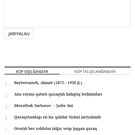
JARIYALAU
KÖP OQILĞANDAR
KÖP TALQILANĞANDAR
Baytwrsınwlı, Ahmet (1873—1938 jj.)
Aua rayına qatıstı qazaqtıñ halıqtıq boljamdarı
Mwratbek Sarbasov – Şofer äni
Qazaqstandağı eñ las qalalar tizimi jariyalandı
Orıstıñ bes soldatın jalğız wrıp jıqqan qazaq