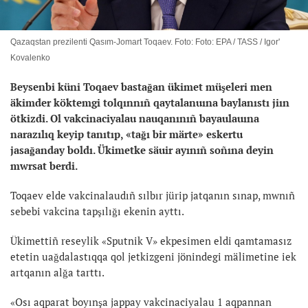
Qazaqstan prezilenti Qasım-Jomart Toqaev. Foto: Foto: EPA / TASS / Igor'
Kovalenko
Beysenbi küni Toqaev bastağan ükimet müşeleri men
äkimder köktemgi tolqınnıñ qaytalanuına baylanıstı jiın
ötkizdi. Ol vakcinaciyalau nauqanınıñ bayaulauına
narazılıq keyip tanıtıp, «tağı bir märte» eskertu
jasağanday boldı. Ükimetke säuir ayınıñ soñına deyin
mwrsat berdi.
Toqaev elde vakcinalaudıñ sılbır jürip jatqanın sınap, mwnıñ
sebebi vakcina tapşılığı ekenin ayttı.
Ükimettiñ reseylik «Sputnik V» ekpesimen eldi qamtamasız
etetin uağdalastıqqa qol jetkizgeni jönindegi mälimetine iek
artqanın alğa tarttı.
«Osı aqparat boyınşa jappay vakcinaciyalau 1 aqpannan