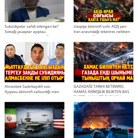
Subsidiyalar zañdı tölengen be?
Uaqıtşa bitimniñ soñı: AQŞ pen
Sottağı jauaptar ayıptau
Iran arasındağı teketires nelikten
twjırımdarın qayta qarauğa negiz
qayta uşıqtı?
bola ala ma?
Almasbek Sadırbaydıñ sotı.
GAZADAĞI TARIHI BETBWRIS:
Ayıptau aktisiniñ zañsızdığı men
HAMAS ÄKİMŞİLİK BILİKTEN BAS
qoldan ösirilgen milliondar
TARTTI. AYMAQTI ENDİ KİM
BASQARADI?