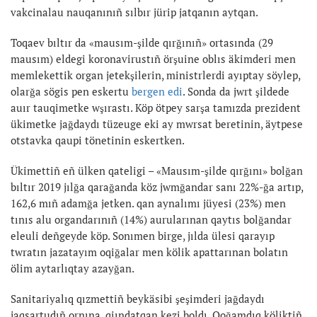
vakcinalau nauqanınıñ sılbır jürip jatqanın aytqan.
Toqaev bıltır da «mausım-şilde qırğınıñ» ortasında (29
mausım) eldegi koronavirustıñ örşuine oblıs äkimderi men
memlekettik organ jetekşilerin, ministrlerdi ayıptay söylep,
olarğa sögis pen eskertu
bergen edi
. Sonda da jwrt şildede
auır tauqimetke wşırastı. Köp ötpey sarşa tamızda prezident
ükimetke jağdaydı tüzeuge eki ay mwrsat beretinin, äytpese
otstavka qaupi tönetinin eskertken.
Ükimettiñ eñ ülken qateligi – «Mausım-şilde qırğını» bolğan
bıltır 2019 jılğa qarağanda köz jwmğandar sanı 22%-ğa artıp,
162,6 mıñ adamğa jetken. qan aynalımı jüyesi (23%) men
tınıs alu organdarınıñ (14%) aurularınan qaytıs bolğandar
eleuli deñgeyde köp. Sonımen birge, jılda ülesi qarayıp
twratın jazatayım oqiğalar men kölik apattarınan bolatın
ölim aytarlıqtay azayğan.
Sanitariyalıq qızmettiñ beykäsibi şeşimderi jağdaydı
jaqsartudıñ ornına, qiındatqan kezi boldı. Qoğamdıq köliktiñ