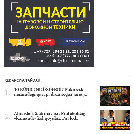
REDAKCIYA TAÑDAUI
10 KÜNDE NE ÖZGERDİ? Pokrovsk
mañındağı qasap, dron soğısı jäne j..
Almasbek Sadırbay isi: Protokoldağı
«kümändi» kol qoyular, Pavlod..