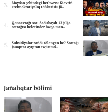
Maydan şebindegi betbwrıs: Kievtiñ
«tehnokratiyalıq töñkerisi» jä..
Qonaevtağı sot: Sadırbaydı 12 jılğa
sottağısı keletinder bwqa men..
Subsidiyalar zañdı tölengen be? Sottağı
jauaptar ayıptau twjırımd..
Jañalıqtar bölimi