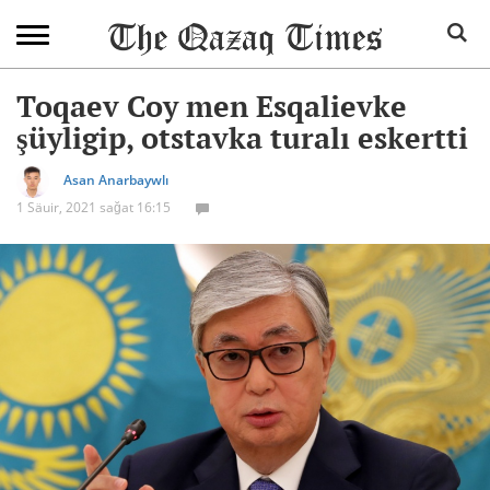
Toqaev Coy men Esqalievke
şüyligip, otstavka turalı eskertti
Asan Anarbaywlı
1 Säuir, 2021 sağat 16:15