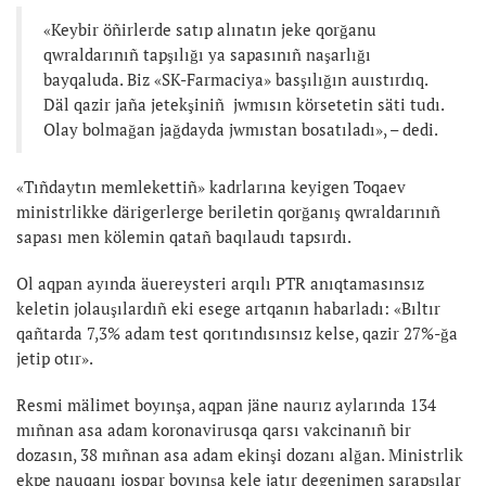
«Keybir öñirlerde satıp alınatın jeke qorğanu
qwraldarınıñ tapşılığı ya sapasınıñ naşarlığı
bayqaluda. Biz «SK-Farmaciya» basşılığın auıstırdıq.
Däl qazir jaña jetekşiniñ jwmısın körsetetin säti tudı.
Olay bolmağan jağdayda jwmıstan bosatıladı», – dedi.
«Tıñdaytın memlekettiñ» kadrlarına keyigen Toqaev
ministrlikke därigerlerge beriletin qorğanış qwraldarınıñ
sapası men kölemin qatañ baqılaudı tapsırdı.
Ol aqpan ayında äuereysteri arqılı PTR anıqtamasınsız
keletin jolauşılardıñ eki esege artqanın habarladı: «Bıltır
qañtarda 7,3% adam test qorıtındısınsız kelse, qazir 27%-ğa
jetip otır».
Resmi mälimet boyınşa, aqpan jäne naurız aylarında 134
mıñnan asa adam koronavirusqa qarsı vakcinanıñ bir
dozasın, 38 mıñnan asa adam ekinşi dozanı alğan. Ministrlik
ekpe nauqanı jospar boyınşa kele jatır degenimen sarapşılar