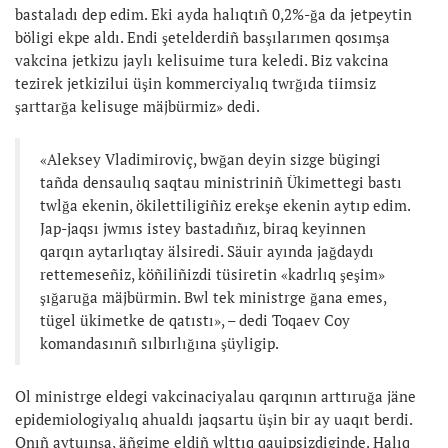
bastaladı dep edim. Eki ayda halıqtıñ 0,2%-ğa da jetpeytin
böligi ekpe aldı. Endi şetelderdiñ basşılarımen qosımşa
vakcina jetkizu jaylı kelisuime tura keledi. Biz vakcina
tezirek jetkizilui üşin kommerciyalıq twrğıda tiimsiz
şarttarğa kelisuge mäjbürmiz» dedi.
«Aleksey Vladimiroviç, bwğan deyin sizge bügingi
tañda densaulıq saqtau ministriniñ Ükimettegi bastı
twlğa ekenin, ökilettiligiñiz erekşe ekenin aytıp edim.
Jap-jaqsı jwmıs istey bastadıñız, biraq keyinnen
qarqın aytarlıqtay älsiredi. Säuir ayında jağdaydı
rettemeseñiz, köñiliñizdi tüsiretin «kadrlıq şeşim»
şığaruğa mäjbürmin. Bwl tek ministrge ğana emes,
tügel ükimetke de qatıstı», – dedi Toqaev Coy
komandasınıñ sılbırlığına şüyligip.
Ol ministrge eldegi vakcinaciyalau qarqının arttıruğa jäne
epidemiologiyalıq ahualdı jaqsartu üşin bir ay uaqıt berdi.
Onıñ aytuınşa, äñgime eldiñ wlttıq qauipsizdiginde. Halıq