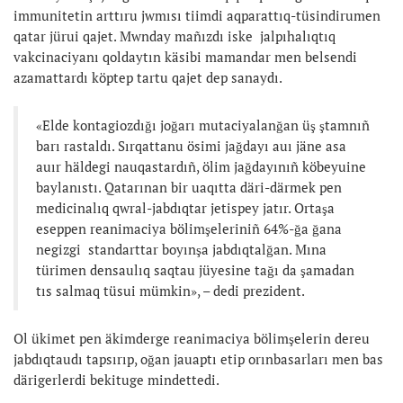
immunitetin arttıru jwmısı tiimdi aqparattıq-tüsindirumen
qatar jürui qajet. Mwnday mañızdı iske jalpıhalıqtıq
vakcinaciyanı qoldaytın käsibi mamandar men belsendi
azamattardı köptep tartu qajet dep sanaydı.
«Elde kontagiozdığı joğarı mutaciyalanğan üş ştamnıñ
barı rastaldı. Sırqattanu ösimi jağdayı auı jäne asa
auır häldegi nauqastardıñ, ölim jağdayınıñ köbeyuine
baylanıstı. Qatarınan bir uaqıtta däri-därmek pen
medicinalıq qwral-jabdıqtar jetispey jatır. Ortaşa
eseppen reanimaciya bölimşeleriniñ 64%-ğa ğana
negizgi standarttar boyınşa jabdıqtalğan. Mına
türimen densaulıq saqtau jüyesine tağı da şamadan
tıs salmaq tüsui mümkin», – dedi prezident.
Ol ükimet pen äkimderge reanimaciya bölimşelerin dereu
jabdıqtaudı tapsırıp, oğan jauaptı etip orınbasarları men bas
därigerlerdi bekituge mindettedi.