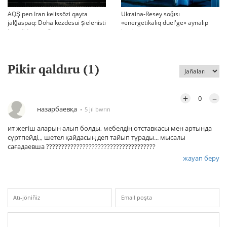
AQŞ pen Iran kelissözi qayta
Ukraina-Resey soğısı
jalğaspaq: Doha kezdesui şielenisti
«energetikalıq duel'ge» aynalıp
bäseñdete me?
ketti
Pikir qaldıru (
1
)
+
–
0
назарбаевқа
5 jıl bwrın
ит жегіш аларын алып болды, мебелдің отставкасы мен артында
сүртпейді,,, шетел қайдасың деп тайып тұрады... мысалы
сағадаевша ????????????????????????????????????
жауап беру