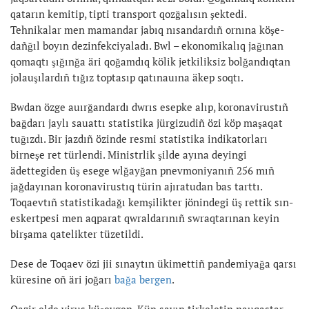
qatarın kemitip, tipti transport qozğalısın şektedi.
Tehnikalar men mamandar jabıq nısandardıñ ornına köşe-
dañğıl boyın dezinfekciyaladı. Bwl – ekonomikalıq jağınan
qomaqtı şığınğa äri qoğamdıq kölik jetkiliksiz bolğandıqtan
jolauşılardıñ tığız toptasıp qatınauına äkep soqtı.
Bwdan özge auırğandardı dwrıs esepke alıp, koronavirustıñ
bağdarı jaylı sauattı statistika jürgizudiñ özi köp maşaqat
tuğızdı. Bir jazdıñ özinde resmi statistika indikatorları
birneşe ret türlendi. Ministrlik şilde ayına deyingi
ädettegiden üş esege wlğayğan pnevmoniyanıñ 256 mıñ
jağdayınan koronavirustıq türin ajıratudan bas tarttı.
Toqaevtıñ statistikadağı kemşilikter jönindegi üş rettik sın-
eskertpesi men aqparat qwraldarınıñ swraqtarınan keyin
birşama qatelikter tüzetildi.
Dese de Toqaev özi jii sınaytın ükimettiñ pandemiyağa qarsı
küresine oñ äri joğarı
bağa bergen
.