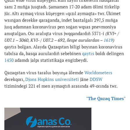
Qazir elde virus küşeygen. Kün sayın tirkeletin nauqastar
sanı 2 mıñğa juıqtadı. Şamamen 17-20 adam ölimi tirkelip
jür. Altı aymaq virus küşeygen «qızıl aymaqta» twr. Ükimet
wsınğan derekke qarağanda, indet bastalğalı 297,5 mıñğa
juıq adamnan koronavirus pen soğan wqsas pnevmoniya
anıqtalğan. Osı aralıqta virus jwqqandardıñ 5371-i
(KVI+ /
U07.1 – 3060, KVI- / U07.2 – 692, ilespe aurulardan –
1619
)
qaytıs bolğan. Alayda Qazaqstan biligi boyınan koronavirus
tabılsa da, basqa aurulardıñ sebebinen
qaytıs
boldı delingen
1450
adamdı jalpı statistikağa engizbeydi.
Qazaqstan virus taraluı boyınşa älemde
Worldometers
derekqorı,
Djons Hopkins universiteti
jäne
DDSW
tizimindegi 221 el men aymaqtıñ arasında 49-orında twr.
"The Qazaq Times"