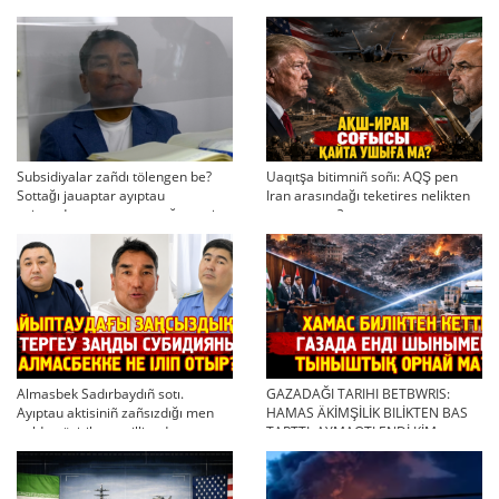
Subsidiyalar zañdı tölengen be?
Uaqıtşa bitimniñ soñı: AQŞ pen
Sottağı jauaptar ayıptau
Iran arasındağı teketires nelikten
twjırımdarın qayta qarauğa negiz
qayta uşıqtı?
bola ala ma?
Almasbek Sadırbaydıñ sotı.
GAZADAĞI TARIHI BETBWRIS:
Ayıptau aktisiniñ zañsızdığı men
HAMAS ÄKİMŞİLİK BILİKTEN BAS
qoldan ösirilgen milliondar
TARTTI. AYMAQTI ENDİ KİM
BASQARADI?