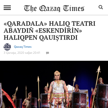
«QARADALA» HALIQ TEATRI
ABAYDIÑ «ESKENDİRİN»
HALIQPEN QAUIŞTIRDI
Qazaq Times
3 Qaraşa, 2020 sağat 20:41