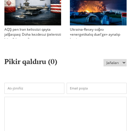
AQŞ pen Iran kelissözi qayta
Ukraina-Resey soğısı
jalğaspaq: Doha kezdesui şielenisti
«energetikalıq duel'ge» aynalıp
bäseñdete me?
ketti
Pikir qaldıru (
0
)