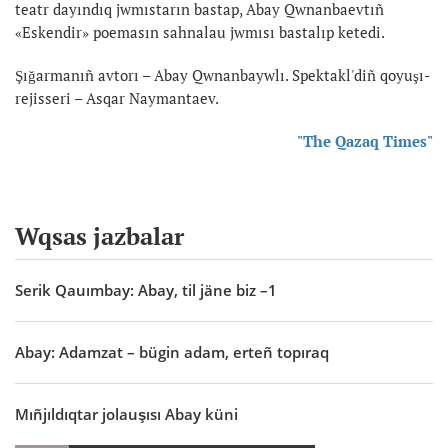
teatr dayındıq jwmıstarın bastap, Abay Qwnanbaevtıñ
«Eskendir» poemasın sahnalau jwmısı bastalıp ketedi.
Şığarmanıñ avtorı – Abay Qwnanbaywlı. Spektakl'diñ qoyuşı-
rejisseri – Asqar Naymantaev.
"The Qazaq Times"
Wqsas jazbalar
Serik Qauımbay: Abay, til jäne biz –1
Abay: Adamzat – bügin adam, erteñ topıraq
Mıñjıldıqtar jolauşısı Abay küni