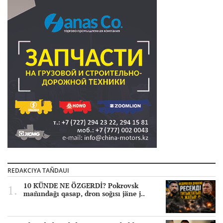
REDAKCIYA TAÑDAUI
10 KÜNDE NE ÖZGERDİ? Pokrovsk
mañındağı qasap, dron soğısı jäne j..