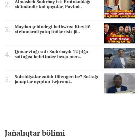
Almasbek Sadırbay isi: Protokoldağı
«kümändi» kol qoyular, Pavlod..
Maydan şebindegi betbwrıs: Kievtiñ
«tehnokratiyalıq töñkerisi» jä..
Qonaevtağı sot: Sadırbaydı 12 jılğa
sottağısı keletinder bwqa men..
Subsidiyalar zañdı tölengen be? Sottağı
jauaptar ayıptau twjırımd..
Jañalıqtar bölimi