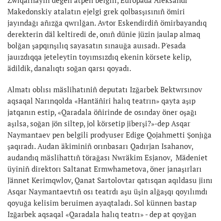
Makedonskiy atalatın ejelgi grek qolbasşısınıñ ömiri
jayındağı añızğa qwrılğan. Avtor Eskendirdiñ ömirbayandıq
derekterin däl keltiredi de, onıñ dünie jüzin jaulap almaq
bolğan şapqınşılıq sayasatın sınauğa auısadı. P'esada
jauızdıqqa jeteleytin toyımsızdıq ekenin körsete kelip,
ädildik, danalıqtı soğan qarsı qoyadı.
Almatı oblısı mäslihatıniñ deputatı Izğarbek Bektwrsınov
aqsaqal Narınqolda «Hantäñiri halıq teatrın» qayta aşıp
jatqanın estip, «Qaradala öñirinde de osınday öner oşağı
aşılsa, soğan jön siltep, jol körsetip jiberşi?»-dep Asqar
Naymantaev pen belgili prodyuser Edige Qojahmetti Şonjığa
şaqıradı. Audan äkiminiñ orınbasarı Qadırjan Isahanov,
audandıq mäslihattıñ törağası Nwräkim Esjanov, Mädeniet
üyiniñ direktorı Saltanat Ermwhametova, öner janaşırları
Jännet Kerimqwlov, Qanat Sartolovtar qatısqan aqıldasu jiını
Asqar Naymantaevtıñ osı teatrdı aşu üşin alğaşqı qoyılımdı
qoyuğa kelisim beruimen ayaqtaladı. Sol künnen bastap
Izğarbek aqsaqal «Qaradala halıq teatrı» - dep at qoyğan