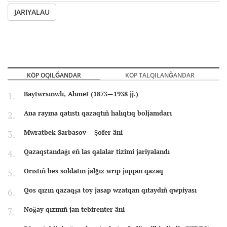
JARIYALAU
KÖP OQILĞANDAR
KÖP TALQILANĞANDAR
Baytwrsınwlı, Ahmet (1873—1938 jj.)
Aua rayına qatıstı qazaqtıñ halıqtıq boljamdarı
Mwratbek Sarbasov – Şofer äni
Qazaqstandağı eñ las qalalar tizimi jariyalandı
Orıstıñ bes soldatın jalğız wrıp jıqqan qazaq
Qos qızın qazaqşa toy jasap wzatqan qıtaydıñ qwpiyası
Noğay qızınıñ jan tebirenter äni