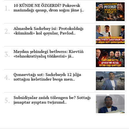
10 KÜNDE NE ÖZGERDİ? Pokrovsk
mañındağı qasap, dron soğısı jäne j..
Almasbek Sadırbay isi: Protokoldağı
«kümändi» kol qoyular, Pavlod..
Maydan şebindegi betbwrıs: Kievtiñ
«tehnokratiyalıq töñkerisi» jä..
Qonaevtağı sot: Sadırbaydı 12 jılğa
sottağısı keletinder bwqa men..
Subsidiyalar zañdı tölengen be? Sottağı
jauaptar ayıptau twjırımd..