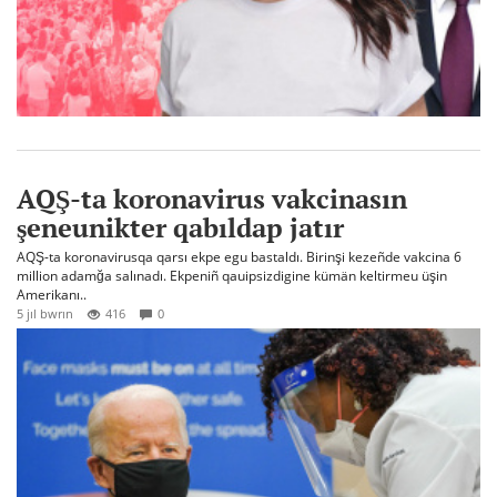
AQŞ-ta koronavirus vakcinasın
şeneunikter qabıldap jatır
AQŞ-ta koronavirusqa qarsı ekpe egu bastaldı. Birinşi kezeñde vakcina 6
million adamğa salınadı. Ekpeniñ qauipsizdigine kümän keltirmeu üşin
Amerikanı..
5 jıl bwrın
416
0