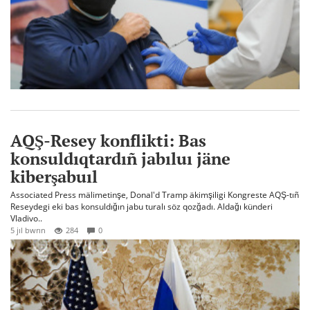
AQŞ-Resey konflikti: Bas
konsuldıqtardıñ jabıluı jäne
kiberşabuıl
Associated Press mälimetinşe, Donal'd Tramp äkimşiligi Kongreste AQŞ-tıñ
Reseydegi eki bas konsuldığın jabu turalı söz qozğadı. Aldağı künderi
Vladivo..
5 jıl bwrın
284
0