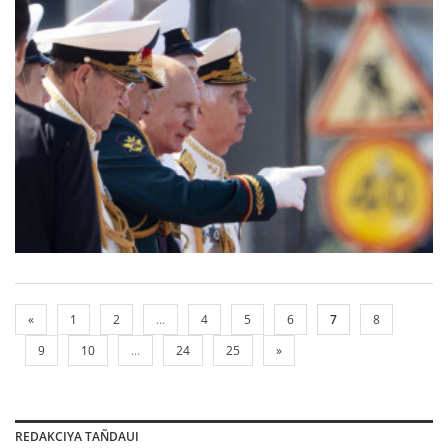
«
1
2
...
4
5
6
7
8
9
10
...
24
25
»
REDAKCIYA TAÑDAUI