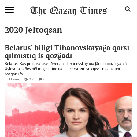
2020 Jeltoqsan
Belarus' biligi Tihanovskayağa qarsı
qılmıstıq is qozğadı
Belarus' Bas prokuraturası Svetlana Tihanovskayağa jäne oppoziciyanıñ
Üylestiru keñesiniñ müşelerine qatıstı «ekstremistik qwrılım jäne onı
basqaru fa..
5 jıl bwrın
254
0