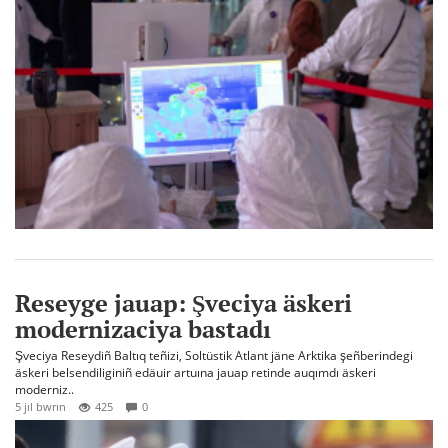
Reseyge jauap: Şveciya äskeri
modernizaciya bastadı
Şveciya Reseydiñ Baltıq teñizi, Soltüstik Atlant jäne Arktika şeñberindegi
äskeri belsendiliginiñ edäuir artuına jauap retinde auqımdı äskeri
moderniz..
5 jıl bwrın
425
0