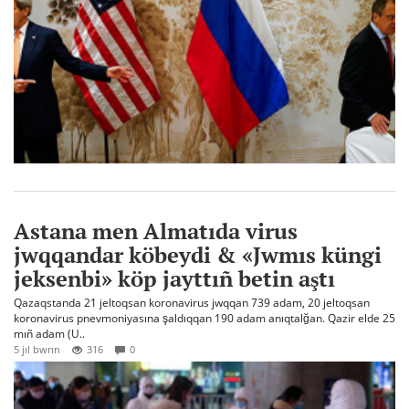
Astana men Almatıda virus
jwqqandar köbeydi & «Jwmıs küngi
jeksenbi» köp jayttıñ betin aştı
Qazaqstanda 21 jeltoqsan koronavirus jwqqan 739 adam, 20 jeltoqsan
koronavirus pnevmoniyasına şaldıqqan 190 adam anıqtalğan. Qazir elde 25
mıñ adam (U..
5 jıl bwrın
316
0