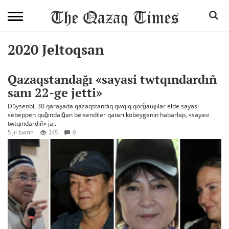
2020 Jeltoqsan
Qazaqstandağı «sayasi twtqındardıñ
sanı 22-ge jetti»
Düysenbi, 30 qaraşada qazaqstandıq qwqıq qorğauşılar elde sayasi
sebeppen quğındalğan belsendiler qatarı köbeygenin habarlap, «sayasi
twtqındardıñ» ja..
5 jıl bwrın
245
0