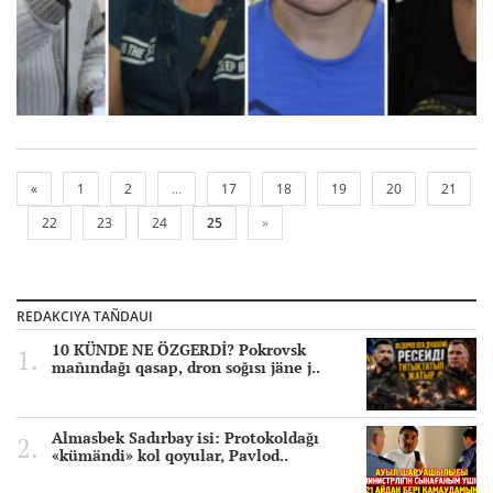
«
1
2
...
17
18
19
20
21
22
23
24
25
»
REDAKCIYA TAÑDAUI
10 KÜNDE NE ÖZGERDİ? Pokrovsk
mañındağı qasap, dron soğısı jäne j..
Almasbek Sadırbay isi: Protokoldağı
«kümändi» kol qoyular, Pavlod..