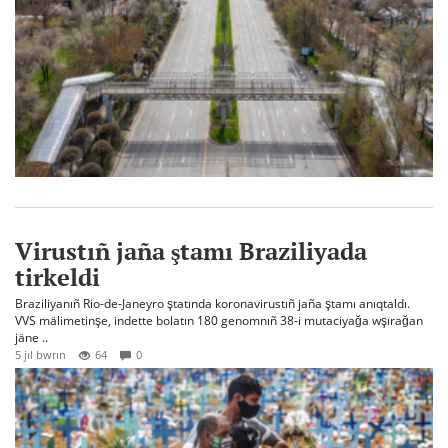
Virustıñ jaña ştamı Braziliyada
tirkeldi
Braziliyanıñ Rio-de-Janeyro ştatında koronavirustıñ jaña ştamı anıqtaldı.
VVS mälimetinşe, indette bolatın 180 genomnıñ 38-i mutaciyağa wşırağan
jäne ..
5 jıl bwrın
64
0