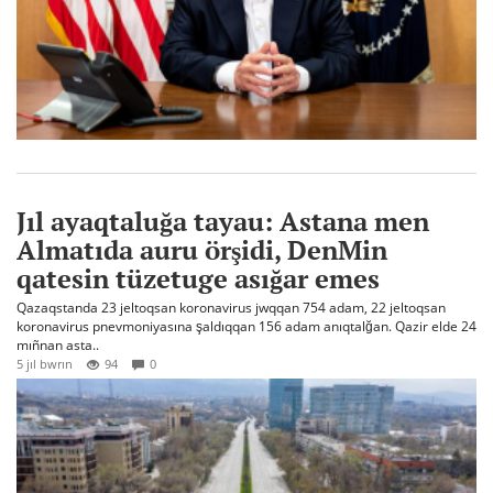
Jıl ayaqtaluğa tayau: Astana men
Almatıda auru örşidi, DenMin
qatesin tüzetuge asığar emes
Qazaqstanda 23 jeltoqsan koronavirus jwqqan 754 adam, 22 jeltoqsan
koronavirus pnevmoniyasına şaldıqqan 156 adam anıqtalğan. Qazir elde 24
mıñnan asta..
5 jıl bwrın
94
0