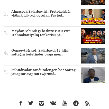
Almasbek Sadırbay isi: Protokoldağı
«kümändi» kol qoyular, Pavlod..
Maydan şebindegi betbwrıs: Kievtiñ
«tehnokratiyalıq töñkerisi» jä..
Qonaevtağı sot: Sadırbaydı 12 jılğa
sottağısı keletinder bwqa men..
Subsidiyalar zañdı tölengen be? Sottağı
jauaptar ayıptau twjırımd..