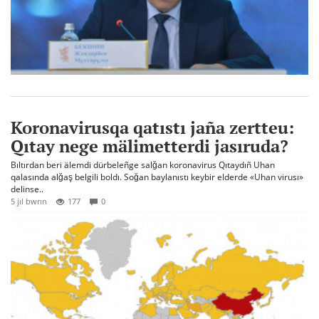
Koronavirusqa qatıstı jaña zertteu:
Qıtay nege mälimetterdi jasıruda?
Bıltırdan beri älemdi dürbeleñge salğan koronavirus Qıtaydıñ Uhan
qalasında alğaş belgili boldı. Soğan baylanıstı keybir elderde «Uhan virusı»
delinse..
5 jıl bwrın
177
0