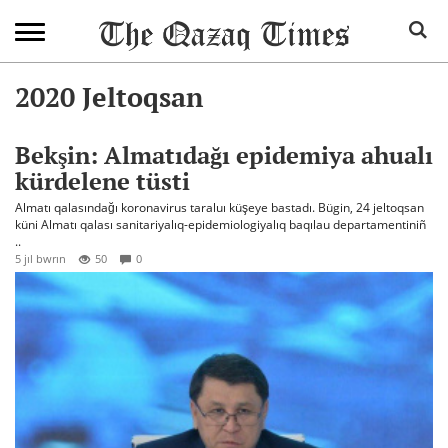
2020 Jeltoqsan
Bekşin: Almatıdağı epidemiya ahualı
kürdelene tüsti
Almatı qalasındağı koronavirus taraluı küşeye bastadı. Bügin, 24 jeltoqsan
küni Almatı qalası sanitariyalıq-epidemiologiyalıq baqılau departamentiniñ
..
5 jıl bwrın
50
0