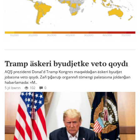
Tramp äskeri byudjetke veto qoydı
AQŞ prezidenti Donal'd Tramp Kongres maqwldağan äskeri byudjet
jobasına veto qoydı. Zañ şığaruşı organnıñ tömengi palatasına joldanğan
habarlamada: «M..
5 jıl bwrın
102
0