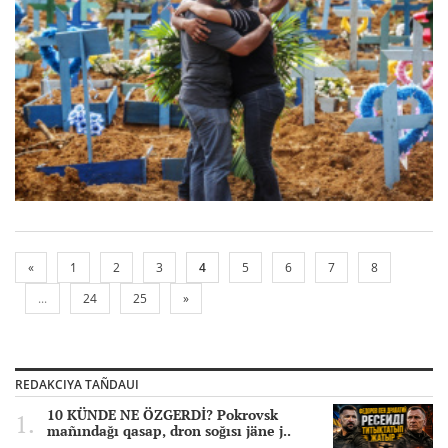
«
1
2
3
4
5
6
7
8
...
24
25
»
REDAKCIYA TAÑDAUI
10 KÜNDE NE ÖZGERDİ? Pokrovsk
mañındağı qasap, dron soğısı jäne j..