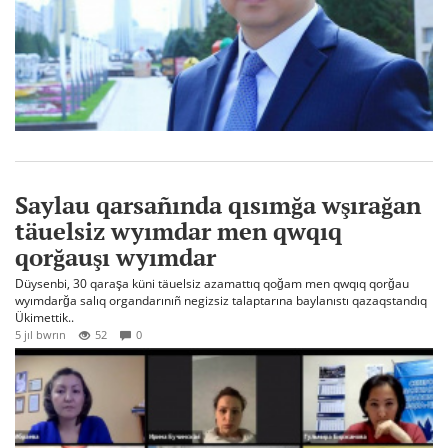
Saylau qarsañında qısımğa wşırağan
täuelsiz wyımdar men qwqıq
qorğauşı wyımdar
Düysenbi, 30 qaraşa küni täuelsiz azamattıq qoğam men qwqıq qorğau
wyımdarğa salıq organdarınıñ negizsiz talaptarına baylanıstı qazaqstandıq
Ükimettik..
5 jıl bwrın
52
0