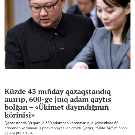
Küzde 43 mıñday qazaqstandıq
auırıp, 600-ge juıq adam qaytıs
bolğan – «Ükimet dayındığınıñ
körinisi»
Qazaqstanda 30 qaraşa 689 adamnan koronavirus, al jeksenbide 68
adamnan koronavirus pnevmoniyası anıqtaldı. Qazirgi tañda 24,5 mıñnan
astam (KVI+ 13 4..