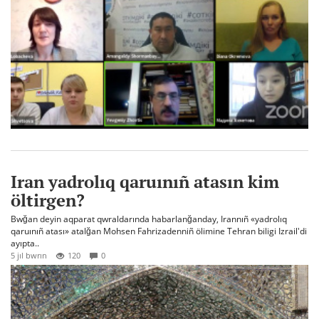
Iran yadrolıq qaruınıñ atasın kim
öltirgen?
Bwğan deyin aqparat qwraldarında habarlanğanday, Irannıñ «yadrolıq
qaruınıñ atası» atalğan Mohsen Fahrizadenniñ ölimine Tehran biligi Izrail'di
ayıpta..
5 jıl bwrın
120
0