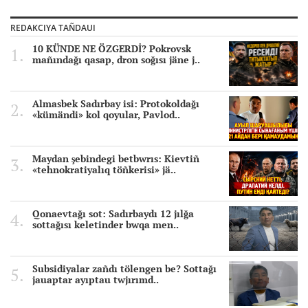
REDAKCIYA TAÑDAUI
10 KÜNDE NE ÖZGERDİ? Pokrovsk
mañındağı qasap, dron soğısı jäne j..
Almasbek Sadırbay isi: Protokoldağı
«kümändi» kol qoyular, Pavlod..
Maydan şebindegi betbwrıs: Kievtiñ
«tehnokratiyalıq töñkerisi» jä..
Qonaevtağı sot: Sadırbaydı 12 jılğa
sottağısı keletinder bwqa men..
Subsidiyalar zañdı tölengen be? Sottağı
jauaptar ayıptau twjırımd..