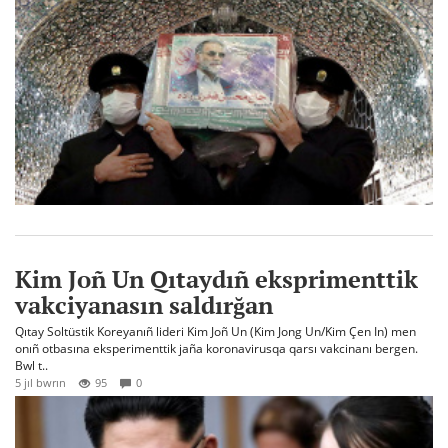
Kim Joñ Un Qıtaydıñ eksprimenttik
vakciyanasın saldırğan
Qıtay Soltüstik Koreyanıñ lideri Kim Joñ Un (Kim Jong Un/Kim Çen In) men
onıñ otbasına eksperimenttik jaña koronavirusqa qarsı vakcinanı bergen.
Bwl t..
5 jıl bwrın
95
0