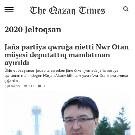
2020 Jeltoqsan
Jaña partiya qwruğa nietti Nwr Otan
müşesi deputattıq mandatınan
ayırıldı
Ükimet basşısınan jauap talap etken jäne ötken jwmada jaña partiya
qwratının mälimdegen Nürjan Ältaev bilik partiyası «Nwr Otan» qwramınan
şığarılıp, ..
5 jıl bwrın
111
0