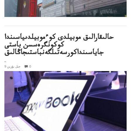
حالىقارالىق موبيلدى كوءموبيلدىياسىندا
كوكونگرەسسن باستى
جاياسىنداكورسەتىلگەنباستىجاڭالىق
..
0
9 جىل بۇرىن