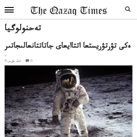
تەحنولوگيا
ەكى تۋرتۋريستعا اتتاايعاى جاتاتتانعالىجاتىر
..
0
9 جىل بۇرىن