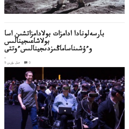
بارسەلونادا ادامزات بولادامزاتشىن اسا
بولاشاعىجينالىس
وءۇشىناساماڭىزدىجينالىسءوتتى
..
0
9 جىل بۇرىن