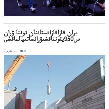
يران قازاقازاقستاننان توننا ۋران
س950پتونناقشىۋرانساتىپالماقشى
..
0
9 جىل بۇرىن