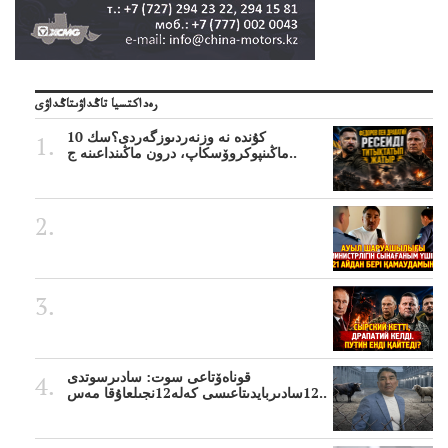
رەداكتسيا تاڭداۋىتاڭداۋى
10 كۇندە نە وزنەردىوزگەردى؟سك
ماڭىنپوكروۆسكاپ، درون ماڭىنداعىنە ج..
قوناەۆتاعى سوت: سادىرسوتدى
12سادىربايدىتاعىسى كەلە12نجىلعاۇقا مەس..