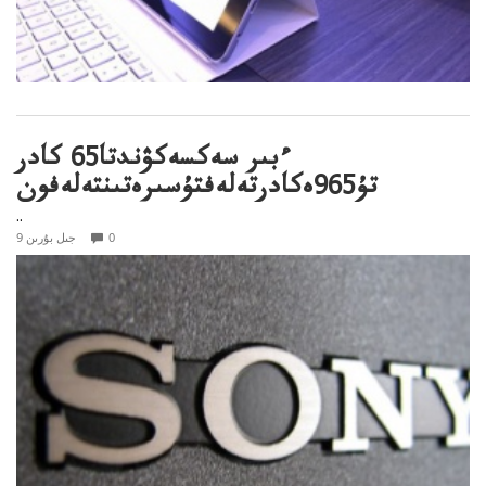
ءبىر سەكسەكۋندتا65 كادر
تۇ965ەكادرتەلەفتۇسىرەتىنتەلەفون
..
0
9 جىل بۇرىن