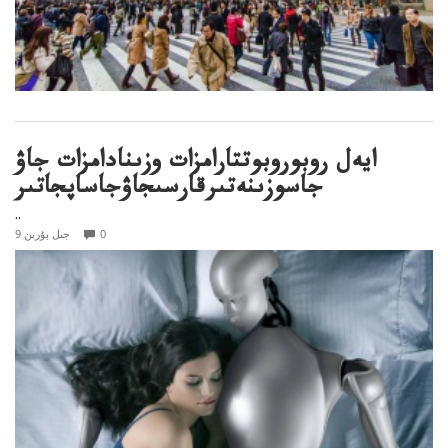
ايەل روبوروبوتتارامزات وزىنادامزات جاۋ
جاسوزىنەتىرقارسىجاۋجاساپجاتىر
..
0
9 جىل بۇرىن