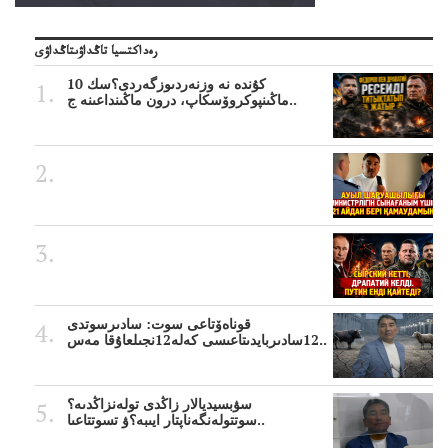
رەداكتسيا تاڭداۋىتاڭداۋى
10 كۇندە نە وزنەردىوزگەردى؟سك
ماڭىنپوكروۆسكاپ، درون ماڭىنداعىنە ج..
قوناەۆتاعى سوت: سادىرسوتدى
12سادىربايدىتاعىسى كەلە12نجىلعاۇقا مەس..
سۋبسيديالار زاڭدى تولەنزاڭدىە؟
سوتتولەنگەناپتار ايىبە؟ۋ تسوتتاعىا..