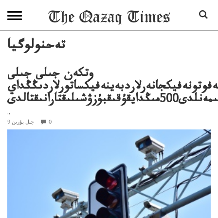
تەحنولوگيا
وتكەن جىلى جىلى
فوتونەفيكجانەرلاردبەينەفيكساتورلاردىڭڭداي
شىلىقتارانىقتالدى
..
0
9 جىل بۇرىن