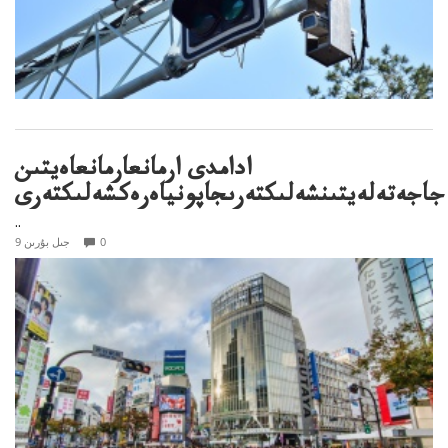
ادامدى ارمانعارمانعاەيتىن
جاجەتەلەيتىنشەلىكتەرىجاپونياەرەكشەلىكتەرى
..
0
9 جىل بۇرىن