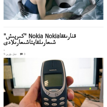
"كىرپىش" Nokia Nokiaقنارىققا
شىعارىلقايتاشىعارىلادى
..
0
9 جىل بۇرىن