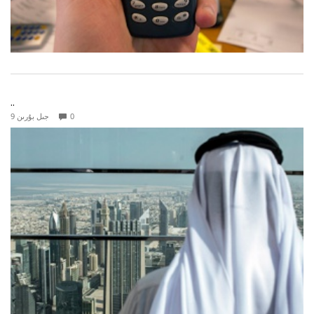
..
0
9 جىل بۇرىن