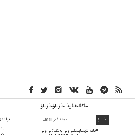
جاڭالىقتارعا جازىلۋجازىلۋ
قولدان
جازىلۋ
ساي
قاتە تاپتتاپتىڭىز ونى بەلگبا؟پ :ونىE