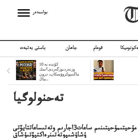
بولىمدەر
كونوميكا
قوعام
جاھان
باستى بەتبەت
10 كۇندە نە
وزنەردىوزگەردى؟سك
ماڭىنپوكروۆسكاپ، درون
ماڭ..
تەحنولوگيا
اتلانت مۇحيتىمۇحيتىنىم ساعات3اجارىم وتەتىساعاتتايۆتى
ۇشاۇشىپوتەتىنرەاكتيۆتىۇشاق