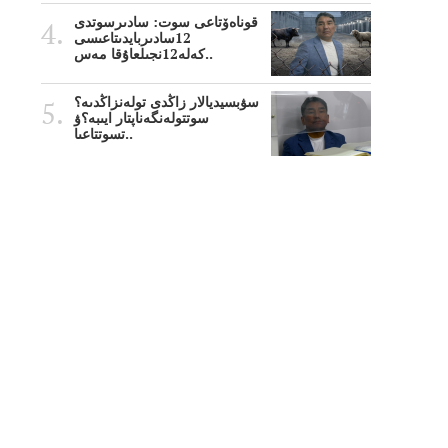
قوناەۆتاعى سوت: سادىرسوتدى
12سادىربايدىتاعىسى
كەلە12نجىلعاۇقا مەس..
سۋبسيديالار زاڭدى تولەنزاڭدىە؟
سوتتولەنگەناپتار ايىبە؟ۋ
تسوتتاعىا..