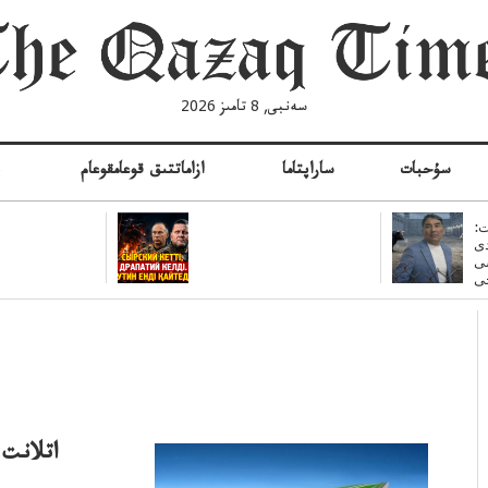
سەنبى, 8 تامىز 2026
سۇحبات
ساراپتاما
ازاماتتىق قوعامقوعام
ە
:
ى
سى