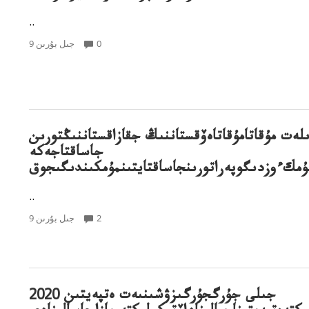
..
0
9 جىل بۇرىن
ىلەت مۇقاتامۇقاتاەۆقستاننىڭ جقازاقستاننىڭتورىن
جاساقتاجەكە
ۇمكءوزدىگوپەراتورىنجاساقتايتىنمۇمكىندىگىجوق
..
2
9 جىل بۇرىن
2020 جىلى جۇرگجۇرگىزۋشىنىەت ەتپەيتىن