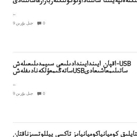
كتەەتپەيتىنا سالىناداۆتوكولىكتەربازارعاسالىنادى
..
0
9 جىل بۇرىن
اقپان ايىندايىندادىلىعى سىيمدىلىعىلەش-USB
ساتەڭىمعۇلكەنادىفلەشUSBساتىلىمعاشىعادى
..
0
9 جىل بۇرىن
تايلىق كومپانياكومپانياىز تاكسي پيللوتسىزناقتان