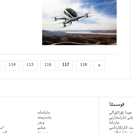
114
115
116
117
118
»
قوسىمشا
جوبا تۋراتۋرالى
ساياسات
ۋشى شارتىشارتى
مادەنيەت
جارناما
ونەر
ت كارتكارتاسى
عىلىم
Qazaq