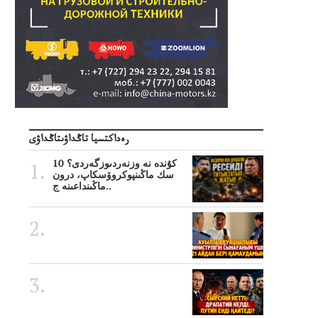
رەداكتسيا تاڭداۋىتاڭداۋى
10 كۇندە نە وزنەردىوزگەردى؟
سك ماڭىنپوكروۆسكاپ، درون
ماڭىنداعىنە ج..