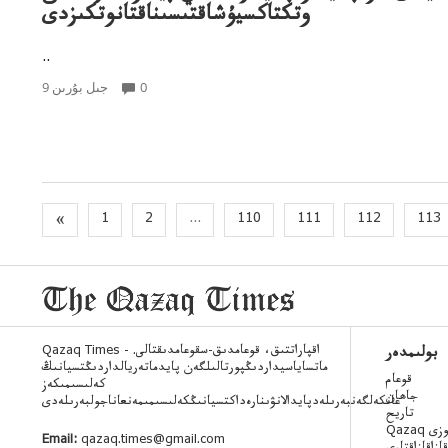
وتكتاكسيۇشاقتىسىناقتانوتكىزدى
..
0
9 جىل بۇرىن
«
1
2
...
110
111
112
113
Qazaq Times - اقپاراتتىق، قوعامدىق-سقوعامدىقتالى.
بولىمدەر
ماتساياسيداردىڭپورتالىلگەن پايدماتەريالداردىڭتسيانىڭ
قوعام
كەلىسىمىكەز
جاھان
عانكەلگەنبەرىلەدپايدالانۋىنارەداكتسيانىڭكەلىسىمىمەنعاناجولبەرىلەدى
تاريح
 ءسوزى
Email:
qazaq.times@gmail.com