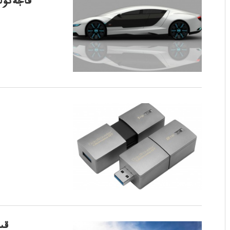
قاجەتولى
قى