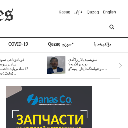
English
Qazaq
قازاق
Қазақ
مۋلتيمەديا
Qazaq ءسوزى
COVID-19
سۋبسيديالار زاڭدى
قوناەۆتاعى سوت
تولەنزاڭدىە؟
سادىرسوتد
سوتتولەنگەناپتار ايىبە؟ۋ..
12سادىربايدىتاعى
كەلە12نجى..