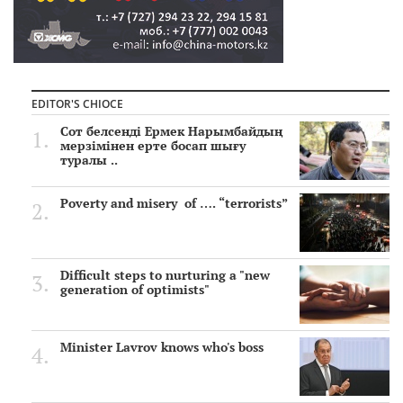
EDITOR'S CHIOCE
Сот белсенді Ермек Нарымбайдың
мерзімінен ерте босап шығу
туралы ..
Poverty and misery of …. “terrorists”
Difficult steps to nurturing a "new
generation of optimists"
Minister Lavrov knows who's boss