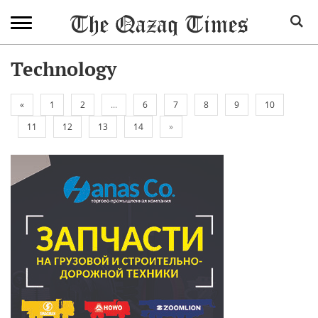
Technology
«
1
2
...
6
7
8
9
10
11
12
13
14
»