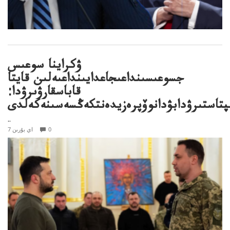
ۋكراينا سوعىس
جسوعىسىنداعىجاعدايىنداعىەلىن قايتا
قاباسقارۋىرۋدا:
ىپتاستىرۋدابۋدانوۆپرەزيدەنتكەڭسەسىنەكەلدى
..
0
7 اي بۇرىن