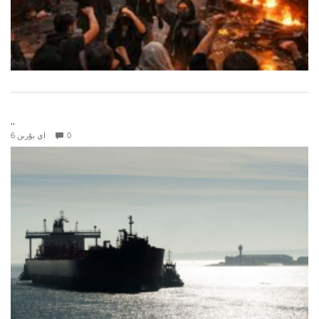
..
0
6 اي بۇرىن