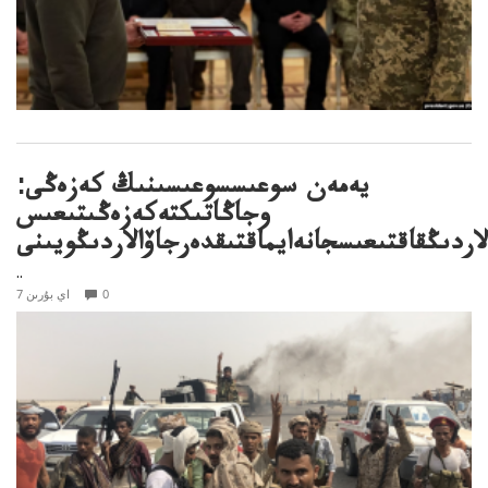
يەمەن سوعىسسوعىسىنىڭ كەزەڭى:
وجاڭاتىكتەكەزەڭىتىعىس
ردىڭقاقتىعىسجانەايماقتىقدەرجاۆالاردىڭويىنى
..
0
7 اي بۇرىن