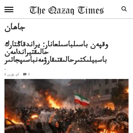
جاھان
وقپەن باسىلباسىلعانار: يراندقاڭتارك
حالىقتيراندامەن
باسبيلىكتىرحالىقتىقارۋمەنباسىپجاتىر
..
0
6 اي بۇرىن