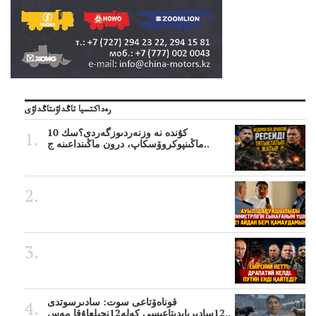
رەداكتسيا تاڭداۋىتاڭداۋى
10 كۇندە نە وزنەردىوزگەردى؟سك
ماڭىنپوكروۆسكاپ، درون ماڭىنداعىنە ج..
قوناەۆتاعى سوت: سادىرسوتدى
12سادىربايدىتاعىسى كەلە12نجىلعاۇقا مەس..