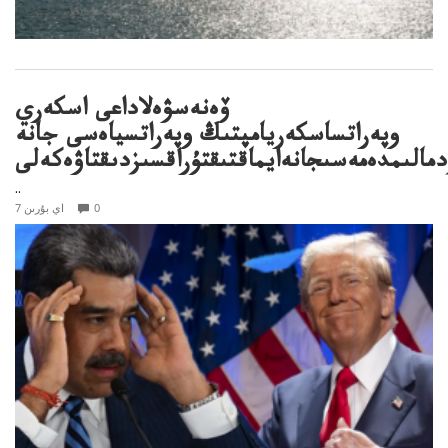
ۆەنەسۋەلاداعى اسكەري
وپەراتساسكەريامپتىڭ وپەراتسياەسى جانە
دمالىمدەمەسىجانەايماقتىقتۇراقسىزدىقتاۋەكەلى
..
0
7 اي بۇرىن