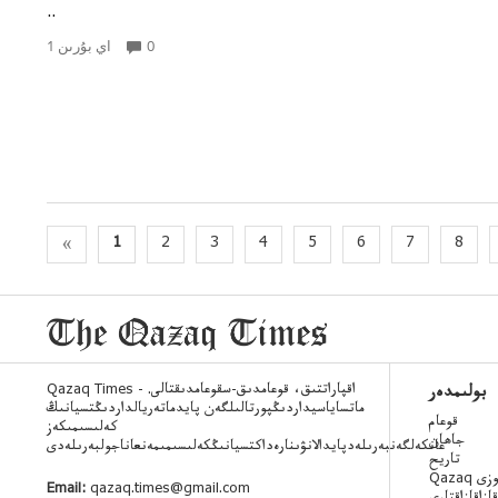
..
0
1 اي بۇرىن
«
1
2
3
4
5
6
7
8
Qazaq Times - اقپاراتتىق، قوعامدىق-سقوعامدىقتالى.
بولىمدەر
ماتساياسيداردىڭپورتالىلگەن پايدماتەريالداردىڭتسيانىڭ
قوعام
كەلىسىمىكەز
جاھان
عانكەلگەنبەرىلەدپايدالانۋىنارەداكتسيانىڭكەلىسىمىمەنعاناجولبەرىلەدى
تاريح
 ءسوزى
Email:
qazaq.times@gmail.com