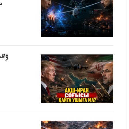
سترات2
ۋاقى