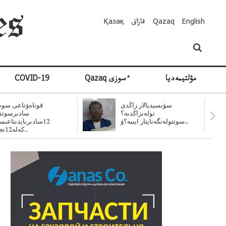
English
Qazaq
قازاق
Қазақ
مۋلتيمەديا
Qazaq ءسوزى
COVID-19
سۋبسيديالار زاڭدى
قوناەۆتاعى سوت
تولەنزاڭدىە؟
سادىرسوتد
سوتتولەنگەناپتار ايىبە؟ۋ..
12سادىربايدىتاعى
كەلە12نجى..