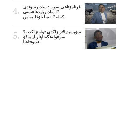
قوناەۆتاعى سوت: سادىرسوتدى
12سادىربايدىتاعىسى
كەلە12نجىلعاۇقا مەس..
سۋبسيديالار زاڭدى تولەنزاڭدىە؟
سوتتولەنگەناپتار ايىبە؟ۋ
تسوتتاعىا..