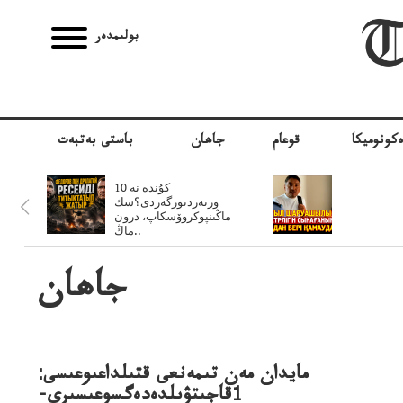
بولىمدەر
كونوميكا
قوعام
جاھان
باستى بەتبەت
10 كۇندە نە
وزنەردىوزگەردى؟سك
ماڭىنپوكروۆسكاپ، درون
ماڭ..
جاھان
مايدان مەن تىمەنعى قتىلداعىوعىسى:
1قاجىتۋىلدەدەگسوعىسىري-