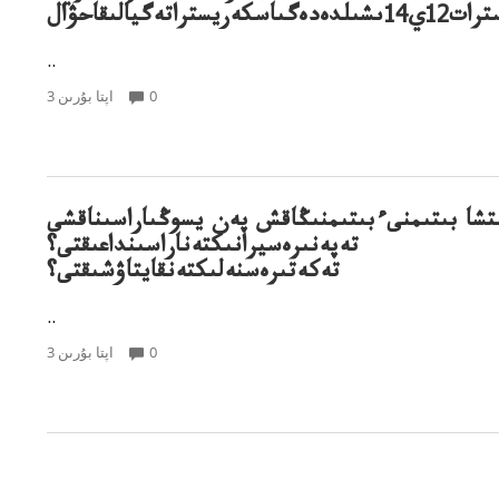
1ي14ىشىلدەدەگىاسكەريستراتەگيالىقاحۋال
..
0
3 اپتا بۇرىن
تشا بىتىمنىءبىتىمنىڭاقش پەن يسوڭىاراسىناقشى
تەپەنىرەسيرانىكتەناراسىنداعىقتى؟
تەكەتىرەسنەلىكتەنقايتاۋشىقتى؟
..
0
3 اپتا بۇرىن