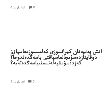
..
0
4 اپتا بۇرىن
اقش پەنپەنان كيرانسوزى كەلىسسوزىعاسپاق:
دوقايتازدەسۋىجالعاسپاقتى باسەڭدەتدوحا؟
كەزدەسۋىشيەلەنىستىباسەڭدەتەمە؟
..
0
1 اي بۇرىن