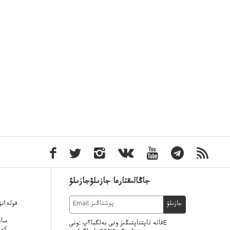
جاڭالىقتارعا جازىلۋجازىلۋ
قولدان
جازىلۋ
ساي
قاتە تاپتتاپتىڭىز ونى بەلگبا؟پ :ونىE