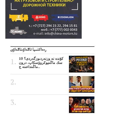
رەداكتسيا تاڭداۋىتاڭداۋى
10 كۇندە نە وزنەردىوزگەردى؟
سك ماڭىنپوكروۆسكاپ، درون
ماڭىنداعىنە ج..