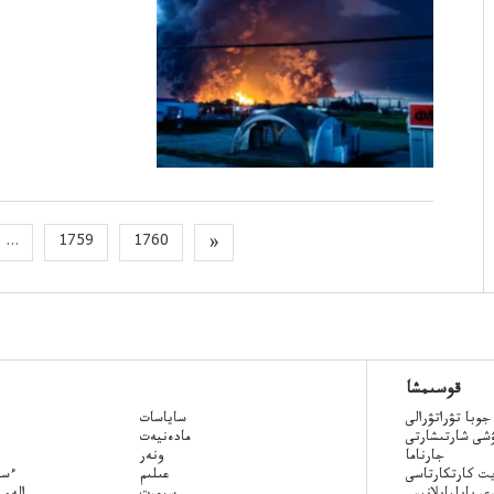
...
1759
1760
»
قوسىمشا
جوبا تۋراتۋرالى
ساياسات
ۋشى شارتىشارتى
مادەنيەت
جارناما
ونەر
ت كارتكارتاسى
عىلىم
Qazaq