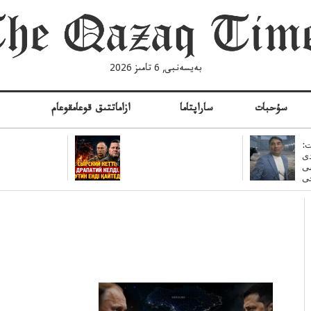
بەيسەنبى, 6 تامىز 2026
سۇحبات
ساراپتاما
ازاماتتىق قوعامقوعام
ە
:
ى
سى