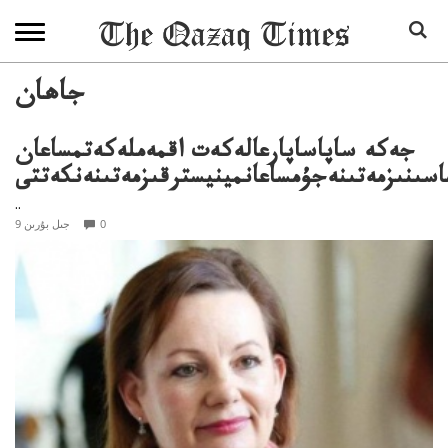
جاھان
جەكە ساپاساپارعالەكەت اقمەملەكەتمساعان
اسىنىزمەتىنەجۇمساعانمينيسترقىزمەتىنەنكەتتى
..
0
9 جىل بۇرىن