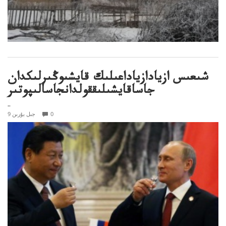
شىعىس ازيادازياداعىلىك قايشىوڭىرلىكدان
جاساقايشىلىققولدانجاسالىپوتىر
..
0
9 جىل بۇرىن