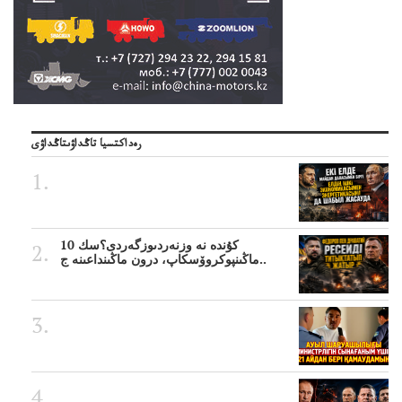
رەداكتسيا تاڭداۋىتاڭداۋى
10 كۇندە نە وزنەردىوزگەردى؟سك
ماڭىنپوكروۆسكاپ، درون ماڭىنداعىنە ج..