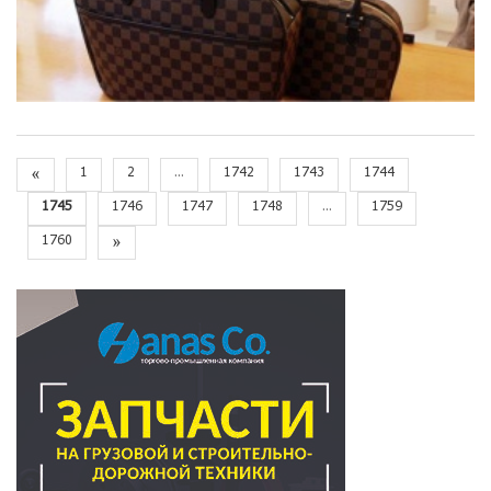
«
1
2
...
1742
1743
1744
1745
1746
1747
1748
...
1759
1760
»