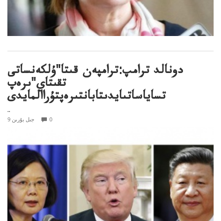
دونالد ترامپ:ترامپەن قىتا"ۇلكەنساتى
تقىتاي"ىرەپ
تساياساتىايدىتابانتىرەپتۇراالمايدى
..
0
9 جىل بۇرىن