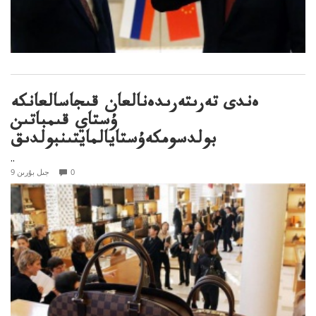
ەندى تەرىتەرىدەنالعان قىجاسالعانكە
ۇستاي قىمباتىن
بولدسومكەۇستايالمايتىنبولدىق
..
0
9 جىل بۇرىن