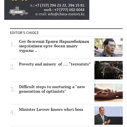
EDITOR'S CHIOCE
Сот белсенді Ермек Нарымбайдың
мерзімінен ерте босап шығу
туралы ..
Poverty and misery of …. “terrorists”
Difficult steps to nurturing a "new
generation of optimists"
Minister Lavrov knows who's boss