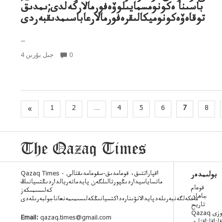
باسىنا ەكونومسمايىلوۆەفورمالاركەلدى;ىمدىق
توقاەۆەكونوميكالىقرەفورمالارعاباسىمدىقبەردى
..
0
4 جىل بۇرىن
«
1
2
...
4
5
6
7
8
Qazaq Times - اقپاراتتىق، قوعامدىق-سقوعامدىقتالى.
بولىمدەر
ماتساياسيداردىڭپورتالىلگەن پايدماتەريالداردىڭتسيانىڭ
قوعام
كەلىسىمىكەز
جاھان
عانكەلگەنبەرىلەدپايدالانۋىنارەداكتسيانىڭكەلىسىمىمەنعاناجولبەرىلەدى
تاريح
 ءسوزى
Email:
qazaq.times@gmail.com