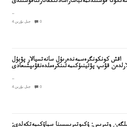
ەنكونا قوسىلدىمەنباشاراسادتىڭقاتارىناقوسىلدى
..
0
4 جىل بۇرىن
اقش كونكونگرەسمەندەرىۇل سانەتسيالار پۋبۇل
ارلدەن قۋىپ پۋتينىۇكىمەتىنكرەملدەنقۋىپشىعادى
..
0
4 جىل بۇرىن
لگەن وتىرىس: ۇكىوتىرىسسىنا سماۇكىمەتكەلدى;