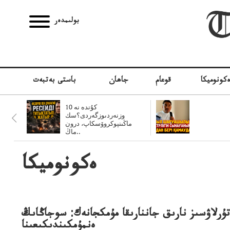
بولىمدەر
كونوميكا
قوعام
جاھان
باستى بەتبەت
10 كۇندە نە
وزنەردىوزگەردى؟سك
ماڭىنپوكروۆسكاپ، درون
ماڭ..
ەكونوميكا
تۇرلاۋسىز نارىق جاننارىقا مۇمكجانەك: سوجاڭاىڭ
ەنمۇمكىندىكىعىنا