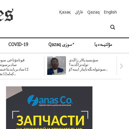
English
Qazaq
قازاق
Қазақ
مۋلتيمەديا
Qazaq ءسوزى
COVID-19
سۋبسيديالار زاڭدى
قوناەۆتاعى سوت
تولەنزاڭدىە؟
سادىرسوتد
سوتتولەنگەناپتار ايىبە؟ۋ..
12سادىربايدىتاعى
كەلە12نجى..