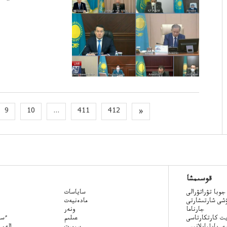
9
10
...
411
412
»
قوسىمشا
جوبا تۋراتۋرالى
ساياسات
ۋشى شارتىشارتى
مادەنيەت
جارناما
ونەر
ت كارتكارتاسى
عىلىم
Qazaq