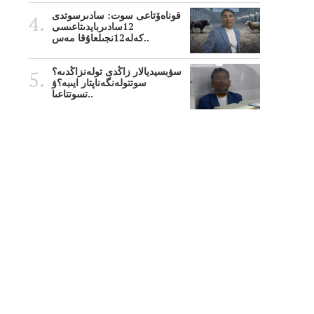
قوناەۆتاعى سوت: سادىرسوتدى
12سادىربايدىتاعىسى
كەلە12نجىلعاۇقا مەس..
سۋبسيديالار زاڭدى تولەنزاڭدىە؟
سوتتولەنگەناپتار ايىبە؟ۋ
تسوتتاعىا..