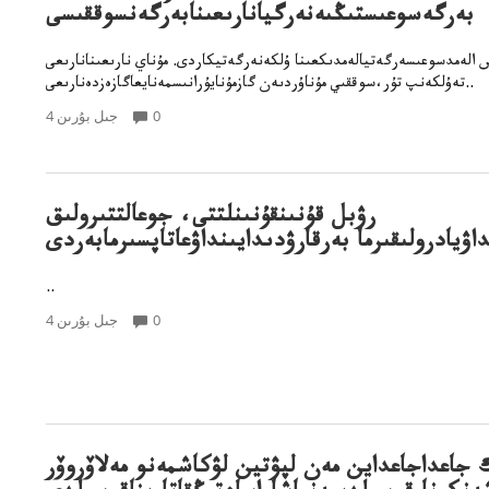
بەرگەسوعىستىڭىەنەرگيانارىعىنابەرگەنسوققىسى
 الەمدسوعىسەرگەتيالەمدىكعىنا ۇلكەنەرگەتيكاردى. مۇناي نارىعىنانارىعى
تەۇلكەنپ تۇر،سوققىي مۇناۇردىەن گازمۇنايۇرانىسمەنايعاگازەزدەنارىعى..
0
4 جىل بۇرىن
رۋبل قۇنىنقۇنىنلتتى، جوعالتتىرولىق
داۋيادرولىقىرما بەرقارۋدىدايىنداۋعاتاپسىرمابەردى
..
0
4 جىل بۇرىن
 جاعداجاعداين مەن لپۋتين لۋكاشمەنو مەلاۆروۆر