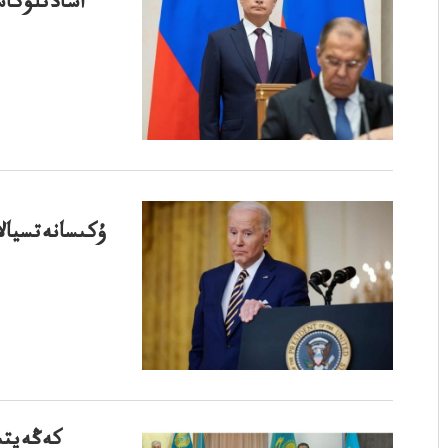
اسادتلۋكاش
ۇكىسانەتسيال
كەڭەيتى