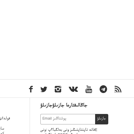
جاڭالىقتارعا جازىلۋجازىلۋ
قولدان
جازىلۋ
ساي
قاتە تاپتتاپتىڭىز ونى بەلگبا؟پ :ونىE