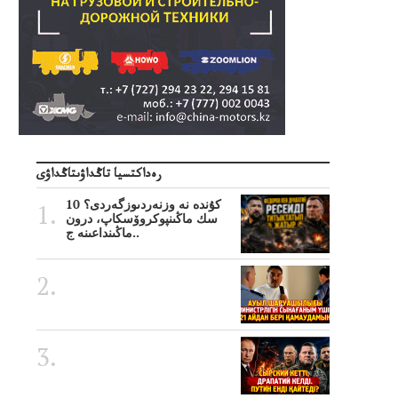
رەداكتسيا تاڭداۋىتاڭداۋى
10 كۇندە نە وزنەردىوزگەردى؟
سك ماڭىنپوكروۆسكاپ، درون
ماڭىنداعىنە ج..