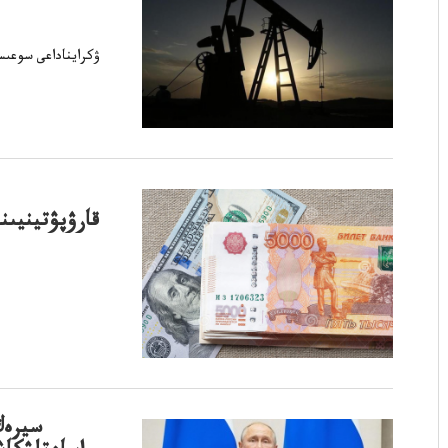
ۋكرايناداعى سوعىس
قارۋپۋتينيىن
سيرەك