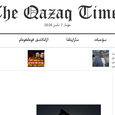
جۇما, 7 تامىز 2026
سۇحبات
ساراپتاما
ازاماتتىق قوعامقوعام
ە
:
ى
سى