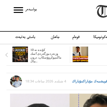
بولىمدەر
كونوميكا
قوعام
جاھان
باستى بەتبەت
10 كۇندە نە
وزنەردىوزگەردى؟سك
ماڭىنپوكروۆسكاپ، درون
ماڭ..
ويشىبەك مۇباراكمۇباراك
4 شىلدە, 2026 ساعات 18:34