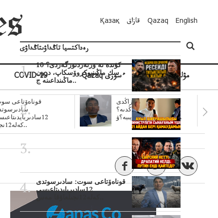
English
Qazaq
قازاق
Қазақ
رەداكتسيا تاڭداۋىتاڭداۋى
10 كۇندە نە وزنەردىوزگەردى؟
سك ماڭىنپوكروۆسكاپ، درون
مۋلتيمەديا
Qazaq ءسوزى
COVID-19
ماڭىنداعىنە ج..
سۋبسيديالار زاڭدى
قوناەۆتاعى سوت
تولەنزاڭدىە؟
سادىرسوتد
سوتتولەنگەناپتار ايىبە؟ۋ..
12سادىربايدىتاعى
كەلە12نجى..
قوناەۆتاعى سوت: سادىرسوتدى
12سادىربايدىتاعىسى
كەلە12نجىلعاۇقا مەس..