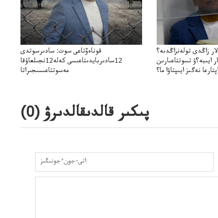
ار زاڭدى تولەنزاڭدىە؟
قوناەۆتاعى سوت: سادىرسوتدى
ر ايىبە؟ۋ تسوتتاعىارىن
12سادىربايدىتاعىسى كەلە12نجىلعاۇقا
پتارعا نەگىز ايىپتاۋا ما؟
مەسوتتاعىسىجىراتا
اقاراۋعانەگىزبولاالاما؟
المكەلەتىندەربۇقامەنقويدىاجىراتاالمايما؟
پىكىر قالدىقالدىرۋ (
0
)