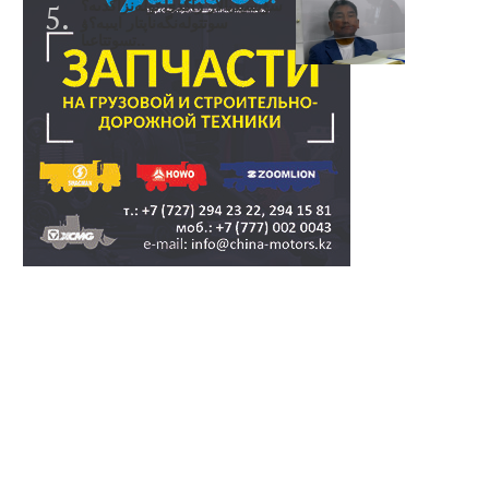
سۋبسيديالار زاڭدى تولەنزاڭدىە؟
سوتتولەنگەناپتار ايىبە؟ۋ
تسوتتاعىا..