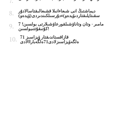
ديماشتىڭ انى شىعاءانىلا قشىعالىقتاسالادۇر
سقىتايلىقتاردىۆيدەو)ءدۇرسىلكىندىردى(ۆيدەو)
7 مامىر - وتان وتاناۋشىلقورعاۋشىلارتى بولسىن!
كۇنىقۇتتىبولسىن!
قازاقستاندىقتار ۆيزاسىز 71
ەلگەۆيزاسىزلادى71ەلگەباراالادى