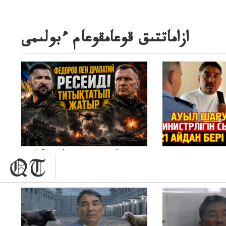
ازاماتتىق قوعامقوعام ءبولىمى
10 كۇندە نە وزنەردىوزگەردى؟سك
ماڭىنپوكروۆسكاپ، درون ماڭىنداعىنە جاڭا
باقاساپباسشىنىدرونكتيكاسوعىسىجانەجاڭاباسقولباسشىنىڭتاكتيكاسى