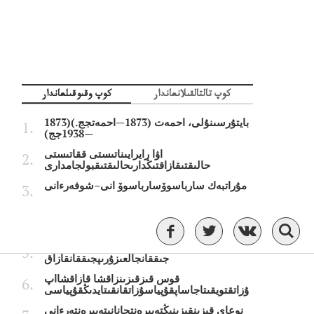
كوپ تالتالقىلانعاندار
كوپ وقىوقىلعاندار
بايتۇرسىنۇلى، احمەت (1873—احمەتجج.)(1873
—1938جج)
اۋا رايرايىناتىستى ققاتىستى
حالىقتىقازاقتىڭدارىحالىقتىقبولجامدارى
مۇراتبەك سارباسوۆسارباسوۆ انى–شوفەرءانى
قازاقستانداعى ەڭ لاس قالالاەڭتىزلاس
جارقالالارءتىزىمىجاريالاندى
ورىستىڭ بەس سولبەسىن جسولداتىنىپ
جىققانجالعىزۇرىپجىققانقازاق
قوس قىزقىزىنزاقشا قازاقشااپ
ۇزاتقتويقىتاجاساپقۇپياسۇزاتقانقىتايدىڭقۇپياسى
نوعاي قىزىنقىزىنىڭتەبىرەنتجانانىتەبىرەنتەرءانى