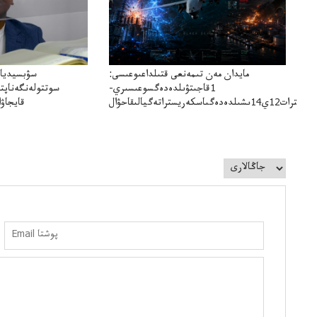
مايدان مەن تىمەنعى قتىلداعىوعىسى:
سۋبسيديال
1قاجىتۋىلدەدەگسوعىسىري-
سوتتولەنگەناپتا
سترات12ي14ىشىلدەدەگىاسكەريستراتەگيالىقاحۋال
قايجاۋا
تۇجىرىمدارىنقايت