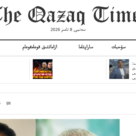
سەنبى, 8 تامىز 2026
سۇحبات
ساراپتاما
ازاماتتىق قوعامقوعام
ە
:
ى
سى
ق