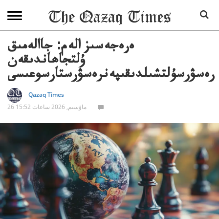
ەرەجەسىز الەم: جاالەمىق
ۇلتجاھاندىقەن
رەسۋرسۇلتشىلدىقىپەنرەسۋرستارسوعىسى
Qazaq Times
26 ماۋسىم, 2026 ساعات 15:52