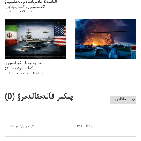
الماسبەك سادىربايسادىربايدىڭيىپتاۋ
اكتىسسوتى زاڭسىايىپتاۋەن
قولدااكتىسىنىڭەن
ميلليونزاڭسىزدىعىمەنقولدانوسىرىلگەنميلليوندار
اقش پەنپەنان كيرانسوزى
كەلىسسوزىعاسپاق:
دوقايتازدەسۋىجالعاسپاقتى
باسەڭدەتدوحا؟
كەزدەسۋىشيەلەنىستىباسەڭدەتەمە؟
پىكىر قالدىقالدىرۋ (
0
)