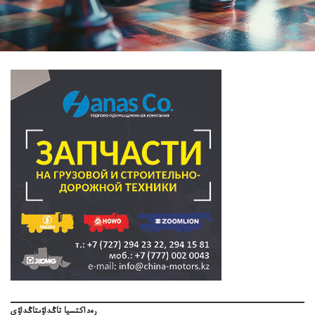
رەداكتسيا تاڭداۋىتاڭداۋى