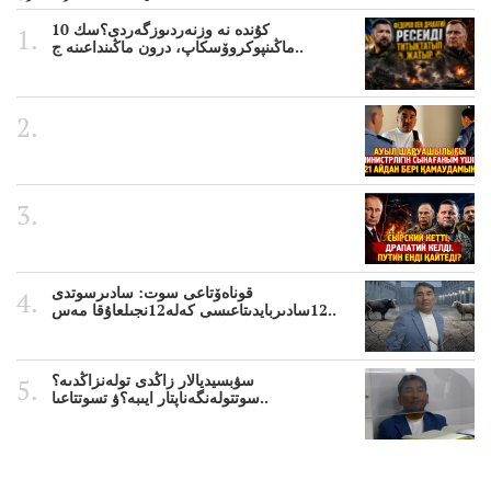
10 كۇندە نە وزنەردىوزگەردى؟سك
ماڭىنپوكروۆسكاپ، درون ماڭىنداعىنە ج..
قوناەۆتاعى سوت: سادىرسوتدى
12سادىربايدىتاعىسى كەلە12نجىلعاۇقا مەس..
سۋبسيديالار زاڭدى تولەنزاڭدىە؟
سوتتولەنگەناپتار ايىبە؟ۋ تسوتتاعىا..