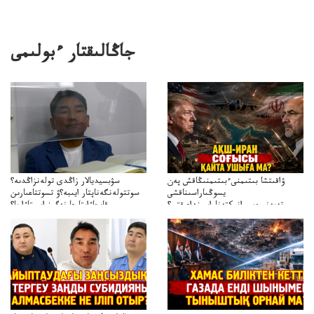
جاڭالىقتار ءبولىمى
ۋاقىتشا بىتىمنىءبىتىمنىڭاقش پەن
سۋبسيديالار زاڭدى تولەنزاڭدىە؟
يسوڭىاراسىناقشى
سوتتولەنگەناپتار ايىبە؟ۋ تسوتتاعىارىن
تەپەنىرەسيرانىكتەناراسىنداعىقتى؟
قايجاۋاپتارعا نەگىز ايىپتاۋا ما؟
تەكەتىرەسنەلىكتەنقايتاۋشىقتى؟
تۇجىرىمدارىنقايتاقاراۋعانەگىزبولاالاما؟