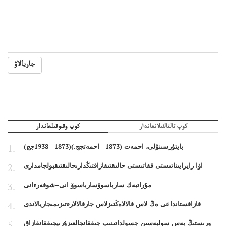
جاريالاۋ
كوپ تالتالقىلانعاندار
كوپ وقىوقىلعاندار
بايتۇرسىنۇلى، احمەت (1873—احمەتجج.)(1873—1938جج)
اۋا رايرايىناتىستى ققاتىستى حالىقتىقازاقتىڭدارىحالىقتىقبولجامدارى
مۇراتبەك سارباسوۆسارباسوۆ انى–شوفەرءانى
قازاقستانداعى ەڭ لاس قالالاەڭتىزلاس جارقالالارءتىزىمىجاريالاندى
ورىستىڭ بەس سولبەسىن جسولداتىنىپ جىققانجالعىزۇرىپجىققانقازاق