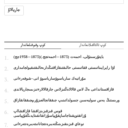
جاريالاۋ
كوپ تالتالقىلانعاندار
كوپ وقىوقىلعاندار
بايتۇرسىنۇلى، احمەت (1873—احمەتجج.)(1873—1938جج)
اۋا رايرايىناتىستى ققاتىستى حالىقتىقازاقتىڭدارىحالىقتىقبولجامدارى
مۇراتبەك سارباسوۆسارباسوۆ انى–شوفەرءانى
قازاقستانداعى ەڭ لاس قالالاەڭتىزلاس جارقالالارءتىزىمىجاريالاندى
ورىستىڭ بەس سولبەسىن جسولداتىنىپ جىققانجالعىزۇرىپجىققانقازاق
قوس قىزقىزىنزاقشا قازاقشااپ
ۇزاتقتويقىتاجاساپقۇپياسۇزاتقانقىتايدىڭقۇپياسى
نوعاي قىزىنقىزىنىڭتەبىرەنتجانانىتەبىرەنتەرءانى