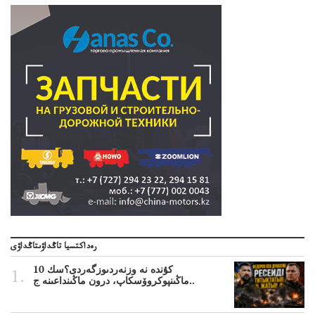
رەداكتسيا تاڭداۋىتاڭداۋى
10 كۇندە نە وزنەردىوزگەردى؟سك
ماڭىنپوكروۆسكاپ، درون ماڭىنداعىنە ج..