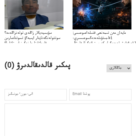
مايدان مەن تىمەنعى قتىلداعىوعىسى:
سۋبسيديالار زاڭدى تولەنزاڭدىە؟
1قاجىتۋىلدەدەگسوعىسىري-
سوتتولەنگەناپتار ايىبە؟ۋ تسوتتاعىارىن
قايجاۋاپتارعا نەگىز ايىپتاۋا ما؟
تۇجىرىمدارىنقايتاقاراۋعانەگىزبولاالاما؟
پىكىر قالدىقالدىرۋ (
0
)