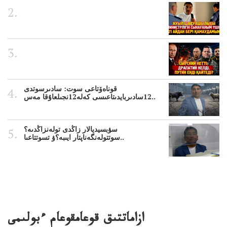
قوناەۆتاعى سوت: سادىرسوتدى
12سادىربايدىتاعىسى كەلە12نجىلعاۇقا مەس..
سۋبسيديالار زاڭدى تولەنزاڭدىە؟
سوتتولەنگەناپتار ايىبە؟ۋ تسوتتاعىا..
ازاماتتىق قوعامقوعام ءبولىمى