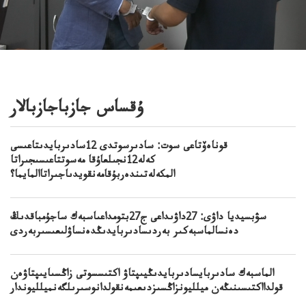
ۇقساس جازباجازبالار
قوناەۆتاعى سوت: سادىرسوتدى 12سادىربايدىتاعىسى
كەلە12نجىلعاۇقا مەسوتتاعىسىجىراتا
المكەلەتىندەربۇقامەنقويدىاجىراتاالمايما؟
سۋبسيديا داۋى: 27داۋىداعى ج27بتومداعىاسبەك ساجۇمباقدىڭ
دەنسالماسبەكىر بەردىسادىربايدىڭدەنساۋلىعىسىربەردى
الماسبەك سادىربايسادىربايدىڭيىپتاۋ اكتىسسوتى زاڭسىايىپتاۋەن
قولدااكتىسىنىڭەن ميلليونزاڭسىزدىعىمەنقولدانوسىرىلگەنميلليوندار