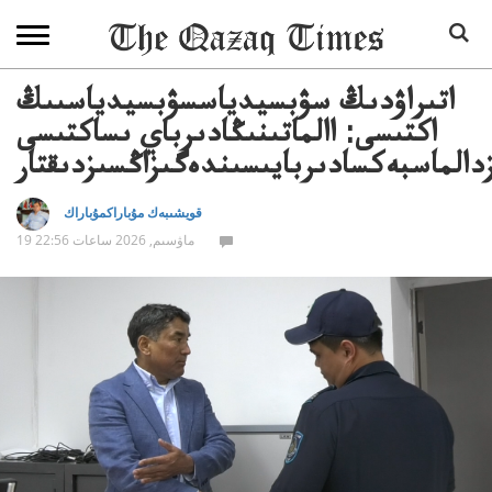
اتىراۋدىڭ سۋبسيدياسسۋبسيدياسىىڭ
اكتىسى: االماتىنىڭادىرباي ىساكتىسى
دالماسبەكسادىربايىسىندەگىزاڭسىزدىقتار
قويشىبەك مۇباراكمۇباراك
19 ماۋسىم, 2026 ساعات 22:56