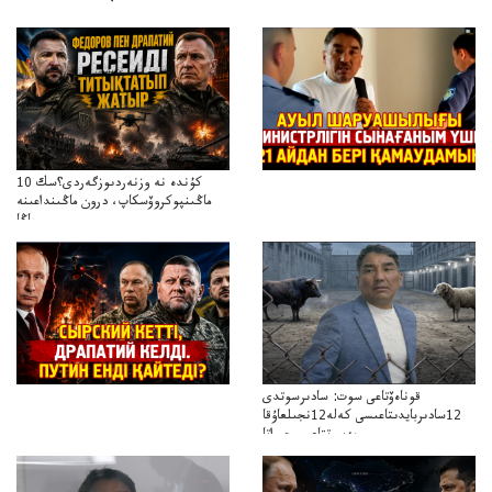
10 كۇندە نە وزنەردىوزگەردى؟سك
ماڭىنپوكروۆسكاپ، درون ماڭىنداعىنە
جاڭا
باقاساپباسشىنىدرونكتيكاسوعىسىجانەجاڭاباسقولباسشىنىڭتاكتيكاسى
قوناەۆتاعى سوت: سادىرسوتدى
12سادىربايدىتاعىسى كەلە12نجىلعاۇقا
مەسوتتاعىسىجىراتا
المكەلەتىندەربۇقامەنقويدىاجىراتاالمايما؟