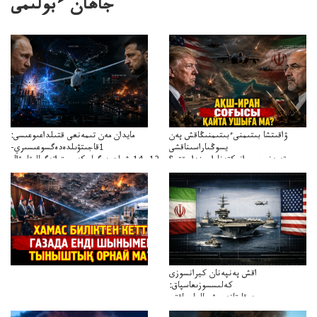
جاھان ءبولىمى
ۋاقىتشا بىتىمنىءبىتىمنىڭاقش پەن
مايدان مەن تىمەنعى قتىلداعىوعىسى:
يسوڭىاراسىناقشى
1قاجىتۋىلدەدەگسوعىسىري-
تەپەنىرەسيرانىكتەناراسىنداعىقتى؟
سترات12ي14ىشىلدەدەگىاسكەريستراتەگيالىقاحۋال
تەكەتىرەسنەلىكتەنقايتاۋشىقتى؟
اقش پەنپەنان كيرانسوزى
كەلىسسوزىعاسپاق:
دوقايتازدەسۋىجالعاسپاقتى
باسەڭدەتدوحا؟