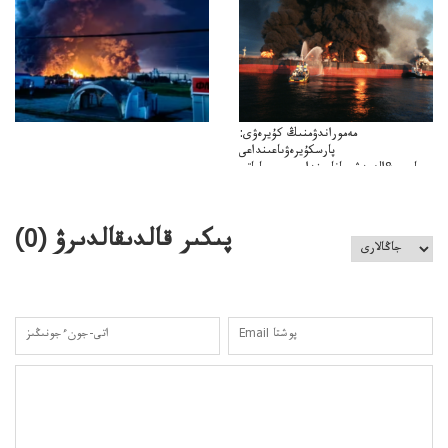
كەزدەسۋىشيەلەنىستىباسەڭدەتەمە؟
مەموراندۋمنىڭ كۇيرەۋى:
پارسكۇيرەۋىاعىنداعى
پارسى&الەمدشىعاناعىنداعىسىن ساعاتى
ۋىل&الەمدىكءتارتىپتىڭسىنساعاتىسوعىپتۇر
پىكىر قالدىقالدىرۋ (
0
)