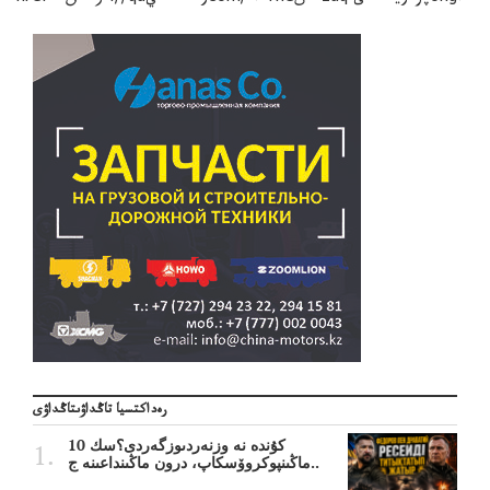
رەداكتسيا تاڭداۋىتاڭداۋى
10 كۇندە نە وزنەردىوزگەردى؟سك
ماڭىنپوكروۆسكاپ، درون ماڭىنداعىنە ج..