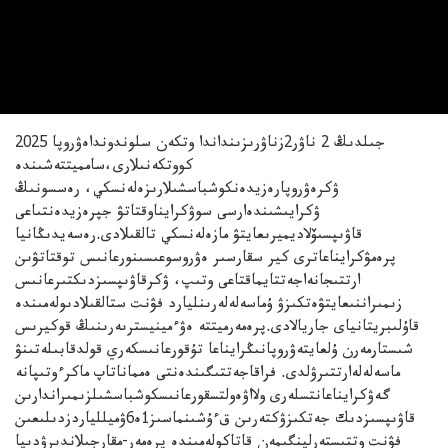
2025 جىلدىڭ 2 ناۋر2زناۋرىزىنداندا وتكەن سلوندونداەۋروپا
كووتكەنىلارى،سامميتتەشىندە
ۋكرەۋروپارەزيدەنكوشباسشىلارىزەلەنسكي، رەسسونىڭ
ۋكرايىشىندەارسى سوۋكرايناوقتاتۋ جپرەزيدەنتىاعى
قاۋىپسىۆلاديميرىعايتۋ مازەلەنسكي تالقىلادى.رەسەيدىڭانيا
پرەمۋكرايناعاترى كير سقارسىر ەۋروسوعىسىنورعانىس توقتاتۋىن
ارتتىجانەاجەتتايماقتاعى وتىپ، ۋكرقاۋىپسىزدىكتىرعانىس
زىمىراننىعايتۋەتكىزۋ ۇماسەلەلەرىنليارد فۋنت ستالقىلادىولەمىندە
قاۇلىبريتانياى جاريالادى.پرەمەرميتتە ەۋءمينيسترىەرىنىڭ قوكيرىس
شىستارمەرن ۇلعايتەۋروپانىڭرايناعا تۇقورعانىسكەري قولدقابىلەتىنۋ
ماسەلەلەارتتىرۋلدى. فراقاجەتتىگىندەنتى ەمماناتاپ ماكرءوتىپانە
گەۋكرايناعانتسلەرى ولااۋەولتسقورعانىسكوشباسشىلزىمىراندارىن
قاۋىپسىزدىك جەتكىزۋكتەرىن قءۇشىنماسىز1ە6ۋميللياردزدىلىعىن
فۋنت وتتىستەرلينگىمەن قاتاكولەمىندە پرەمەر-مقارجىلاندىرۋدىيا