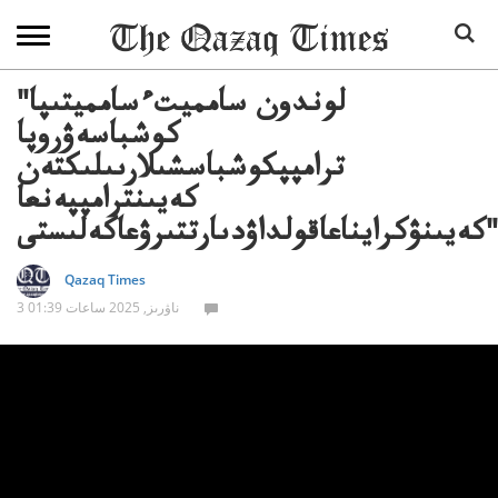
"لوندون سامميتءسامميتىپا
كوشباسەۋروپا
ترامپپكوشباسشىلارىىلىكتەن
كەيىنترامپپەنعا
Qazaq Times
3 ناۋرىز, 2025 ساعات 01:39