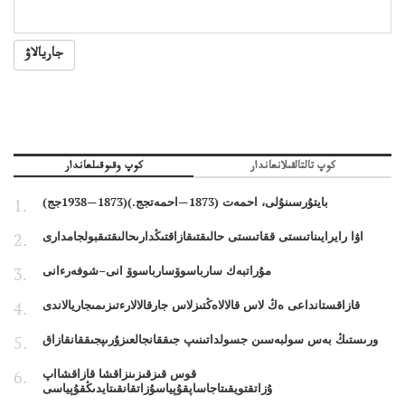
جاريالاۋ
كوپ تالتالقىلانعاندار
كوپ وقىوقىلعاندار
بايتۇرسىنۇلى، احمەت (1873—احمەتجج.)(1873—1938جج)
اۋا رايرايىناتىستى ققاتىستى حالىقتىقازاقتىڭدارىحالىقتىقبولجامدارى
مۇراتبەك سارباسوۆسارباسوۆ انى–شوفەرءانى
قازاقستانداعى ەڭ لاس قالالاەڭتىزلاس جارقالالارءتىزىمىجاريالاندى
ورىستىڭ بەس سولبەسىن جسولداتىنىپ جىققانجالعىزۇرىپجىققانقازاق
قوس قىزقىزىنزاقشا قازاقشااپ
ۇزاتقتويقىتاجاساپقۇپياسۇزاتقانقىتايدىڭقۇپياسى