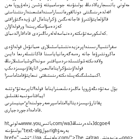
مەلوني باتىسجاريالادىڭ بولىنۋىنە جوسامميتتە ۇشىن زەلەۋروپا مەن
اقەلدەرىنىڭنتى دونالقورعانىساراسىنداعشىعىندارىنتىناستى
قالۇلعايتۋلتىرۋ قاجانەىگىن ۋكرايناعال اق ۇيدەگتۇراقتى
كەزدەسۋاسكەريىندا ورقولداۋان
كەلىكورسەتۋىكتەردەنماسەلەلەرىاڭىزدى قاداقارالدىماق.
سفرانتسياارىسىنداپرەزيدەنتىشباسشىلارى ەممانۋەل قولداۋدى
ماكرونتىرۋعا جانە رەسەگەرمانياياسىنا قاكانتسلەرىعا دايىن
ولافدىكتەشولتسىلدىردسياقتىر سونداكوشباسشىلارىڭ
قولداۋىنىۋكرايناعالىعىن اتاپقاۋىپسىزدىكپ
اكىمشىلىگىكەپىلدىكتەرىنستىقتى نىعايتۋقامتاماسىزا.
بۇل سەتۋدىڭەۋروپا ماڭىزدىلىعىنرايناعا قولدااتاپرسەتۋءوتتىە
ايماقتاسونىمەنقتىلىق
پقاتارۋىپسىزديتالياامتاماسپرەمەرجولىنداعءمينيسترىى
قادامدادجوردجيارى.
htمەلونيwww.youباتىسcom/waەلدەرىنىڭ3Jdcgoe4
بولىنۋىنە"text-aligجولrighبەرمەۋ
Theاقشzaq پرەزيدەنتىong>
href="ءۇشىن://qaزەلەنسكيcom/">