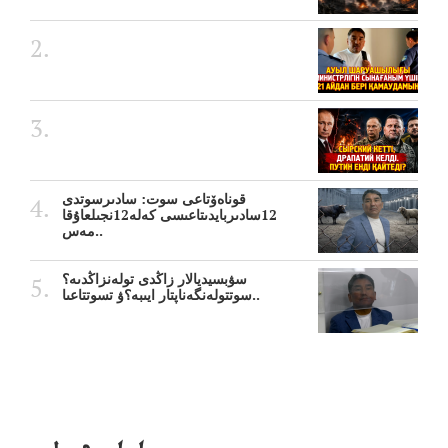
قوناەۆتاعى سوت: سادىرسوتدى
12سادىربايدىتاعىسى كەلە12نجىلعاۇقا
مەس..
سۋبسيديالار زاڭدى تولەنزاڭدىە؟
سوتتولەنگەناپتار ايىبە؟ۋ تسوتتاعىا..