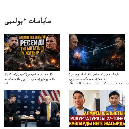
ساياسات ءبولىمى
مايدان مەن تىمەنعى قتىلداعىوعىسى:
10 كۇندە نە وزنەردىوزگەردى؟سك
1قاجىتۋىلدەدەگسوعىسىري-
ماڭىنپوكروۆسكاپ، درون ماڭىنداعىنە
جاڭا
باقاساپباسشىنىدرونكتيكاسوعىسىجانەجاڭاباسقولباسشىنىڭتاكتيكاسى