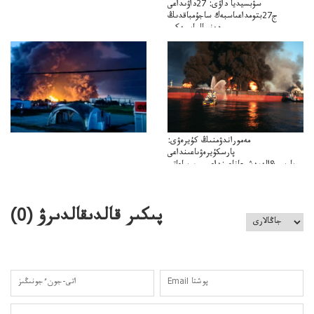
سۋبسيديا داۋى: 27داۋىداعى
ج27بتومداعىاسبەك ساجۇمباقدىڭ
دەنسالماسبەكىر
بەردىسادىربايدىڭدەنساۋلىعىسىربەردى
مەموراندۋمنىڭ كۇيرەۋى:
پارسكۇيرەۋىاعىنداعى
پارسى&الەمدشىعاناعىنداعىسىن ساعاتى
ۋىل&الەمدىكءتارتىپتىڭسىنساعاتىسوعىپتۇر
پىكىر قالدىقالدىرۋ (
0
)