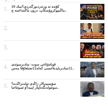
10 كۇندە نە وزنەردىوزگەردى؟سك
ماڭىنپوكروۆسكاپ، درون ماڭىنداعىنە ج..
قوناەۆتاعى سوت: سادىرسوتدى
12سادىربايدىتاعىسى كەلە12نجىلعاۇقا مەس..
سۋبسيديالار زاڭدى تولەنزاڭدىە؟
سوتتولەنگەناپتار ايىبە؟ۋ تسوتتاعىا..