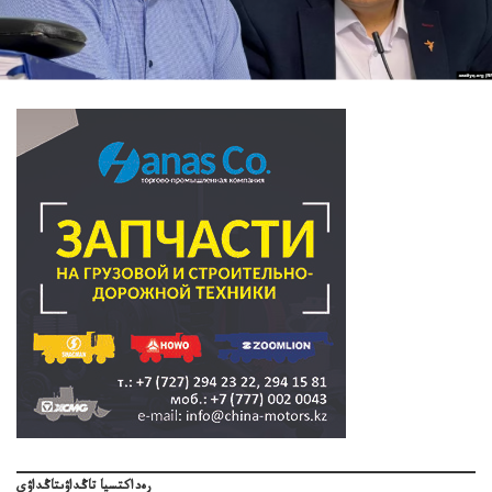
رەداكتسيا تاڭداۋىتاڭداۋى