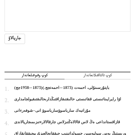
جاريالاۋ
كوپ تالتالقىلانعاندار
كوپ وقىوقىلعاندار
بايتۇرسىنۇلى، احمەت (1873—احمەتجج.)(1873—1938جج)
اۋا رايرايىناتىستى ققاتىستى حالىقتىقازاقتىڭدارىحالىقتىقبولجامدارى
مۇراتبەك سارباسوۆسارباسوۆ انى–شوفەرءانى
قازاقستانداعى ەڭ لاس قالالاەڭتىزلاس جارقالالارءتىزىمىجاريالاندى
ورىستىڭ بەس سولبەسىن جسولداتىنىپ جىققانجالعىزۇرىپجىققانقازاق