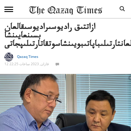
ازاتتىق راديوسىراديوسىقالعان
بسىنعايىنشا
عانتارتىلىباپاتىبويىنشاسوتقاتارتىلىپجاتى
Qazaq Times
12 قازان, 2023 ساعات 22:25