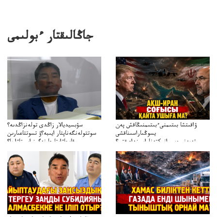
جاڭالىقتار ءبولىمى
ۋاقىتشا بىتىمنىءبىتىمنىڭاقش پەن
سۋبسيديالار زاڭدى تولەنزاڭدىە؟
يسوڭىاراسىناقشى
سوتتولەنگەناپتار ايىبە؟ۋ تسوتتاعىارىن
تەپەنىرەسيرانىكتەناراسىنداعىقتى؟
قايجاۋاپتارعا نەگىز ايىپتاۋا ما؟
تەكەتىرەسنەلىكتەنقايتاۋشىقتى؟
تۇجىرىمدارىنقايتاقاراۋعانەگىزبولاالاما؟