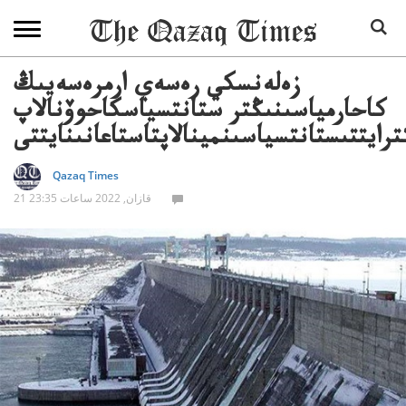
زەلەنسكي رەسەي ارمرەسەيىڭ
كاحارمياسىنىڭتر ستانتسياسكاحوۆنالاپ
رايتتىستانتسياسىنمينالاپتاستاعانىنايتتى
Qazaq Times
21 قازان, 2022 ساعات 23:35