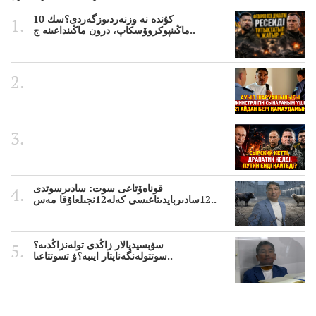
10 كۇندە نە وزنەردىوزگەردى؟سك
ماڭىنپوكروۆسكاپ، درون ماڭىنداعىنە ج..
قوناەۆتاعى سوت: سادىرسوتدى
12سادىربايدىتاعىسى كەلە12نجىلعاۇقا مەس..
سۋبسيديالار زاڭدى تولەنزاڭدىە؟
سوتتولەنگەناپتار ايىبە؟ۋ تسوتتاعىا..