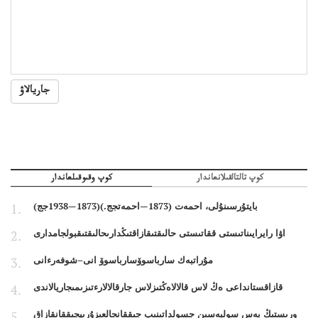
جاريالاۋ
كوپ تالتالقىلانعاندار
كوپ وقىوقىلعاندار
بايتۇرسىنۇلى، احمەت (1873—احمەتجج.)(1873—1938جج)
اۋا رايرايىناتىستى ققاتىستى حالىقتىقازاقتىڭدارىحالىقتىقبولجامدارى
مۇراتبەك سارباسوۆسارباسوۆ انى–شوفەرءانى
قازاقستانداعى ەڭ لاس قالالاەڭتىزلاس جارقالالارءتىزىمىجاريالاندى
ورىستىڭ بەس سولبەسىن جسولداتىنىپ جىققانجالعىزۇرىپجىققانقازاق