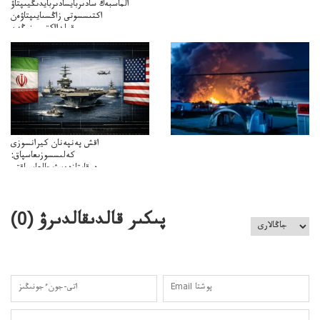
الماسبەك سادىربايسادىربايدىڭيىپتاۋ
اكتىسسوتى زاڭسىايىپتاۋەن
قولدااكتىسىنىڭەن
ميلليونزاڭسىزدىعىمەنقولدانوسىرىلگەنميلليوندار
اقش پەنپەنان كيرانسوزى
كەلىسسوزىعاسپاق:
دوقايتازدەسۋىجالعاسپاقتى
باسەڭدەتدوحا؟
كەزدەسۋىشيەلەنىستىباسەڭدەتەمە؟
پىكىر قالدىقالدىرۋ (
0
)