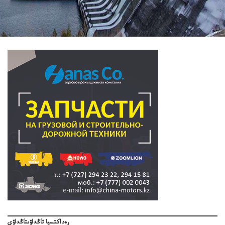
رەداكتسيا تاڭداۋىتاڭداۋى