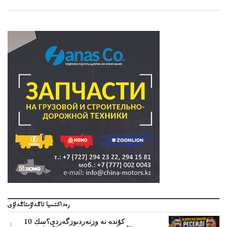
رەداكتسيا تاڭداۋىتاڭداۋى
10 كۇندە نە وزنەردىوزگەردى؟سك