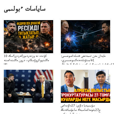
ساياسات ءبولىمى
مايدان مەن تىمەنعى قتىلداعىوعىسى:
10 كۇندە نە وزنەردىوزگەردى؟سك
1قاجىتۋىلدەدەگسوعىسىري-
ماڭىنپوكروۆسكاپ، درون ماڭىنداعىنە
جاڭا
باقاساپباسشىنىدرونكتيكاسوعىسىجانەجاڭاباسقولباسشىنىڭتاكتيكاسى
سۋبسيديا داۋى: 27داۋىداعى
ج27بتومداعىاسبەك ساجۇمباقدىڭ