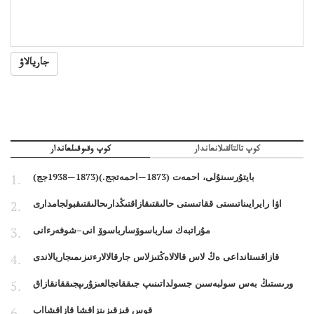
جاريالاۋ
كوپ تالتالقىلانعاندار
كوپ وقىوقىلعاندار
بايتۇرسىنۇلى، احمەت (1873—احمەتجج.)(1873—1938جج)
اۋا رايرايىناتىستى ققاتىستى حالىقتىقازاقتىڭدارىحالىقتىقبولجامدارى
مۇراتبەك سارباسوۆسارباسوۆ انى–شوفەرءانى
قازاقستانداعى ەڭ لاس قالالاەڭتىزلاس جارقالالارءتىزىمىجاريالاندى
ورىستىڭ بەس سولبەسىن جسولداتىنىپ جىققانجالعىزۇرىپجىققانقازاق
قوس قىزقىزىنزاقشا قازاقشااپ