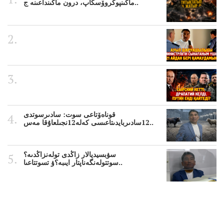
ماڭىنپوكروۆسكاپ، درون ماڭىنداعىنە ج..
قوناەۆتاعى سوت: سادىرسوتدى
12سادىربايدىتاعىسى كەلە12نجىلعاۇقا مەس..
سۋبسيديالار زاڭدى تولەنزاڭدىە؟
سوتتولەنگەناپتار ايىبە؟ۋ تسوتتاعىا..