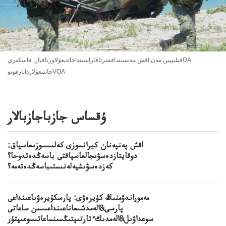
فيليپپين مەن اقش مەنسىنداقشرتاقاراسىنداجاتتىعۋلاورتاقبار. فاسكەريOA
جاتتىعۋلاردابارفوتوVOA
ۇقساس جازباجازبالار
اقش پەنپەنان كيرانسوزى كەلىسسوزىعاسپاق:
دوقايتازدەسۋىجالعاسپاقتى باسەڭدەتدوحا؟
كەزدەسۋىشيەلەنىستىباسەڭدەتەمە؟
مەموراندۋمنىڭ كۇيرەۋى: پارسكۇيرەۋىاعىنداعى
پارسى&الەمدشىعاناعىنداعىسىن ساعاتى
سوعداۋىل&الەمدىكءتارتىپتىڭسىنساعاتىسوعىپتۇر