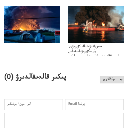
دەنسالماسبەكىر
بەردىسادىربايدىڭدەنساۋلىعىسىربەردى
مەموراندۋمنىڭ كۇيرەۋى:
پارسكۇيرەۋىاعىنداعى
پارسى&الەمدشىعاناعىنداعىسىن ساعاتى
ۋىل&الەمدىكءتارتىپتىڭسىنساعاتىسوعىپتۇر
پىكىر قالدىقالدىرۋ (
0
)