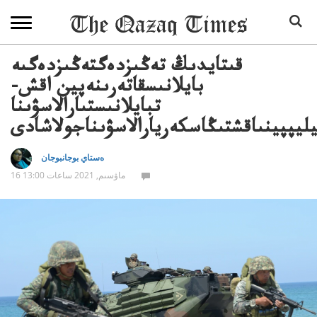
قىتايدىڭ تەڭىزدەگتەڭىزدەگىە
بايلانىسقاتەرىنەپين اقش-
تبايلانىستىارالاسۋىنا
ليپپينىاقشتىڭاسكەريارالاسۋىناجولاشادى
ەستاي بوجانبوجان
16 ماۋسىم, 2021 ساعات 13:00