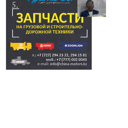
سۋبسيديالار زاڭدى تولەنزاڭدىە؟
سوتتولەنگەناپتار ايىبە؟ۋ
تسوتتاعىا..