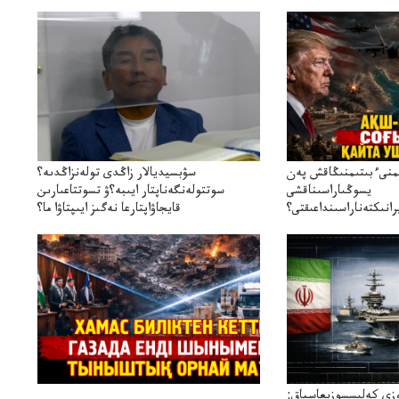
ىمنىءبىتىمنىڭاقش پەن
سۋبسيديالار زاڭدى تولەنزاڭدىە؟
يسوڭىاراسىناقشى
سوتتولەنگەناپتار ايىبە؟ۋ تسوتتاعىارىن
انىكتەناراسىنداعىقتى؟
قايجاۋاپتارعا نەگىز ايىپتاۋا ما؟
سنەلىكتەنقايتاۋشىقتى؟
تۇجىرىمدارىنقايتاقاراۋعانەگىزبولاالاما؟
زى كەلىسسوزىعاسپاق: