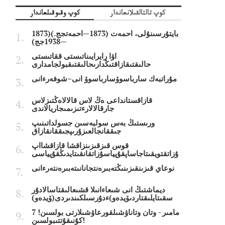
كوپ تالتالقىلانعاندار
كوپ وقىوقىلعاندار
بايتۇرسىنۇلى، احمەت (1873—احمەتجج.)(1873
—1938جج)
اۋا رايرايىناتىستى ققاتىستى
حالىقتىقازاقتىڭدارىحالىقتىقبولجامدارى
مۇراتبەك سارباسوۆسارباسوۆ انى–شوفەرءانى
قازاقستانداعى ەڭ لاس قالالاەڭتىزلاس
جارقالالارءتىزىمىجاريالاندى
ورىستىڭ بەس سولبەسىن جسولداتىنىپ
جىققانجالعىزۇرىپجىققانقازاق
قوس قىزقىزىنزاقشا قازاقشااپ
ۇزاتقتويقىتاجاساپقۇپياسۇزاتقانقىتايدىڭقۇپياسى
نوعاي قىزىنقىزىنىڭتەبىرەنتجانانىتەبىرەنتەرءانى
ديماشتىڭ انى شىعاءانىلا قشىعالىقتاسالادۇر
سقىتايلىقتاردىۆيدەو)ءدۇرسىلكىندىردى(ۆيدەو)
7 مامىر - وتان وتاناۋشىلقورعاۋشىلارتى بولسىن!
كۇنىقۇتتىبولسىن!