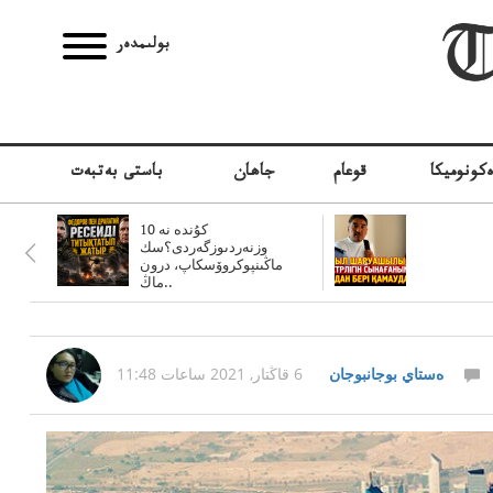
بولىمدەر
كونوميكا
قوعام
جاھان
باستى بەتبەت
10 كۇندە نە
وزنەردىوزگەردى؟سك
ماڭىنپوكروۆسكاپ، درون
ماڭ..
ەستاي بوجانبوجان
6 قاڭتار, 2021 ساعات 11:48