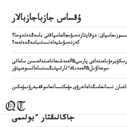
ۇقساس جازباجازبالار
سسوزىعاسپاق: دوقايتازدەسۋىجالعاسپاقتى باسەڭدەتدوحا؟
كەزدەسۋىشيەلەنىستىباسەڭدەتەمە؟
رسكۇيرەۋىاعىنداعى پارسى&الەمدشىعاناعىنداعىسىن ساعاتى
سوعداۋىل&الەمدىكءتارتىپتىڭسىنساعاتىسوعىپتۇر
نداعىان نىسانعامىڭداعانەرۋى مۇمكنىسانعاسوققىبەرۋىمۇمكىن
جاڭالىقتار ءبولىمى