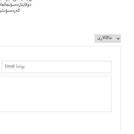
دوقايتازدەسۋىجالعا
كەزدەسۋىشيە