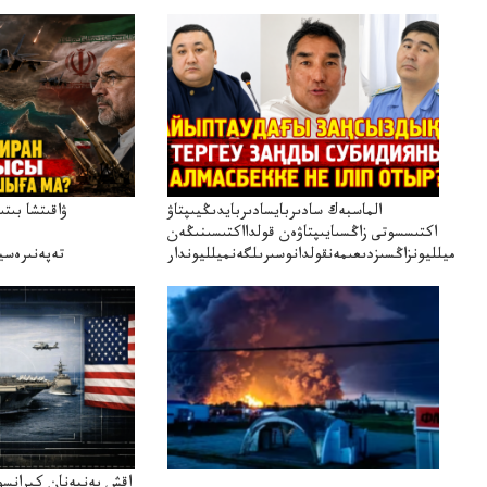
الماسبەك سادىربايسادىربايدىڭيىپتاۋ
ۋاقىتشا بىت
اكتىسسوتى زاڭسىايىپتاۋەن قولدااكتىسىنىڭەن
ميلليونزاڭسىزدىعىمەنقولدانوسىرىلگەنميلليوندار
تەپەنىرەسير
تەكەتىرە
اقش پەنپەنان كيرانسو