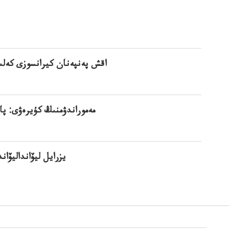
اقش پەنپەنان كيرانسوزى كەلى
مەموراندۋمنىڭ كۇيرەۋى: پا
يزرايل ليۆانداليۆا