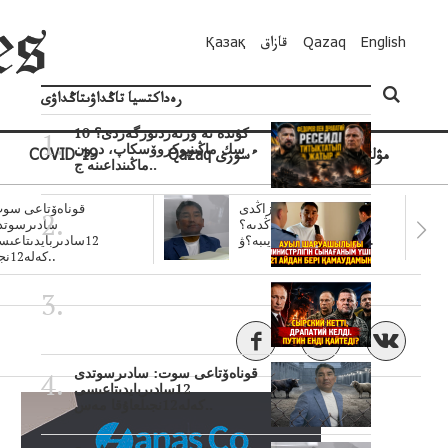
English
Qazaq
قازاق
Қазақ
رەداكتسيا تاڭداۋىتاڭداۋى
10 كۇندە نە وزنەردىوزگەردى؟
سك ماڭىنپوكروۆسكاپ، درون
مۋلتيمەديا
Qazaq ءسوزى
COVID-19
ماڭىنداعىنە ج..
سۋبسيديالار زاڭدى
قوناەۆتاعى سوت
تولەنزاڭدىە؟
سادىرسوتد
سوتتولەنگەناپتار ايىبە؟ۋ..
12سادىربايدىتاعى
كەلە12نجى..
قوناەۆتاعى سوت: سادىرسوتدى
12سادىربايدىتاعىسى
كەلە12نجىلعاۇقا مەس..