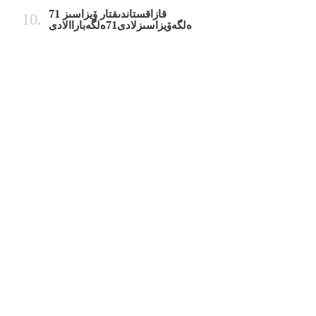
قازاقستاندىقتار ۆيزاسىز 71
ەلگەۆيزاسىزلادى71ەلگەباراالادى