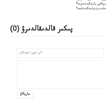
سپاقتى باسەڭدەتدوحا؟
لەنىستىباسەڭدەتەمە؟
پىكىر قالدىقالدىرۋ (
0
)
جاريالاۋ