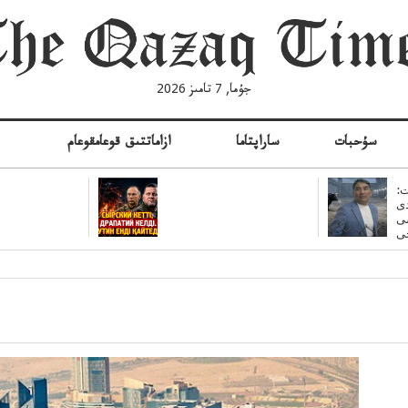
جۇما, 7 تامىز 2026
سۇحبات
ساراپتاما
ازاماتتىق قوعامقوعام
ە
:
ى
سى