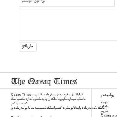
جاريالاۋ
Qazaq Times - اقپاراتتىق، قوعامدىق-سقوعامدىقتالى.
بولىمدەر
ماتساياسيداردىڭپورتالىلگەن پايدماتەريالداردىڭتسيانىڭ
قوعام
كەلىسىمىكەز
جاھان
عانكەلگەنبەرىلەدپايدالانۋىنارەداكتسيانىڭكەلىسىمىمەنعاناجولبەرىلەدى
تاريح
 ءسوزى