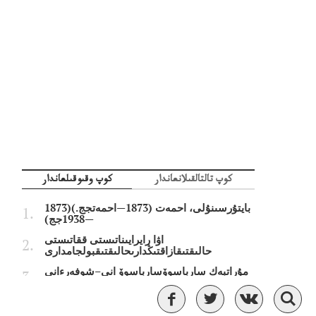
كوپ تالتالقىلانعاندار
كوپ وقىوقىلعاندار
بايتۇرسىنۇلى، احمەت (1873—احمەتجج.)(1873
—1938جج)
اۋا رايرايىناتىستى ققاتىستى
حالىقتىقازاقتىڭدارىحالىقتىقبولجامدارى
مۇراتبەك سارباسوۆسارباسوۆ انى–شوفەرءانى
قازاقستانداعى ەڭ لاس قالالاەڭتىزلاس
جارقالالارءتىزىمىجاريالاندى