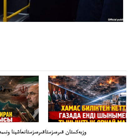
وزبەكستان قىرعىزستاقىرعىزستانعاشينا ونىمد
ۋاقىتشا بىت