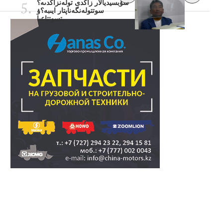
سۋبسيديالار زاڭدى تولەنزاڭدىە؟
سوتتولەنگەناپتار ايىبە؟ۋ
تسوتتاعىا..