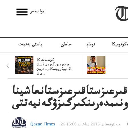
بولىمدەر
كونوميكا
قوعام
جاھان
باستى بەتبەت
10 كۇندە نە
وزنەردىوزگەردى؟سك
ماڭىنپوكروۆسكاپ، درون
ماڭ..
ىرعىزستاقىرعىزستانعاشينا
ونىمدەرىنكىرگىزۋگەنيەتتى
26 جەلتوقسان, 2016 ساعات 15:00
Qazaq Times