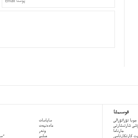
قوسىمشا
جوبا تۋراتۋرالى
ساياسات
ۋشى شارتىشارتى
مادەنيەت
جارناما
ونەر
ت كارتكارتاسى
عىلىم
Qazaq