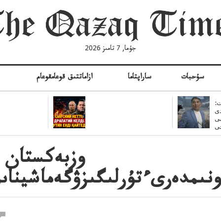
جۇما, 7 تامىز 2026
سۇحبات
ساراپتاما
ازاماتتىق قوعامقوعام
ە
:
ى
سى
وزبەكستان ق
نىمدەرىءتۇرلىگىزۋگەماشيناى