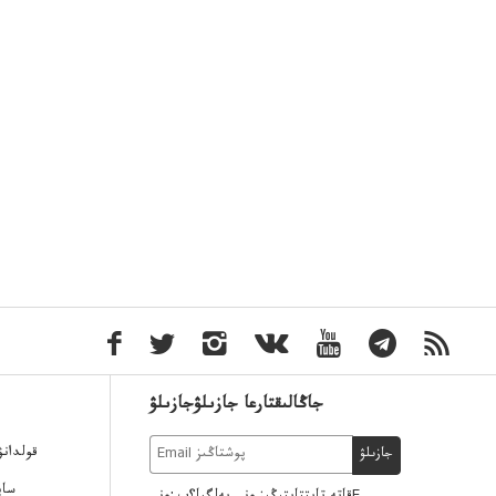
جاڭالىقتارعا جازىلۋجازىلۋ
قولدان
جازىلۋ
ساي