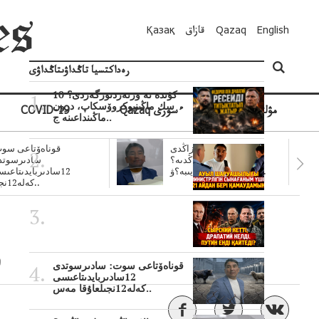
English
Qazaq
قازاق
Қазақ
رەداكتسيا تاڭداۋىتاڭداۋى
10 كۇندە نە وزنەردىوزگەردى؟
سك ماڭىنپوكروۆسكاپ، درون
مۋلتيمەديا
Qazaq ءسوزى
COVID-19
ماڭىنداعىنە ج..
سۋبسيديالار زاڭدى
قوناەۆتاعى سوت
تولەنزاڭدىە؟
سادىرسوتد
سوتتولەنگەناپتار ايىبە؟ۋ..
12سادىربايدىتاعى
كەلە12نجى..
و
قوناەۆتاعى سوت: سادىرسوتدى
12سادىربايدىتاعىسى
كەلە12نجىلعاۇقا مەس..