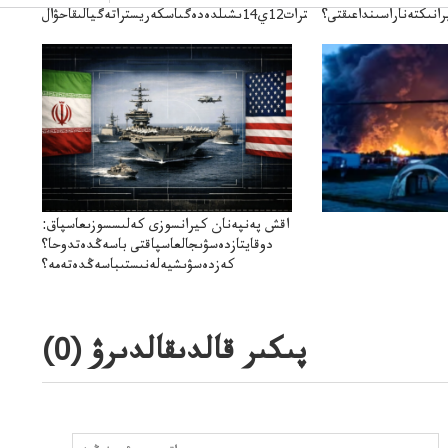
انىكتەناراسىنداعىقتى؟
سترات12ي14ىشىلدەدەگىاسكەريستراتەگيالىقاحۋال
سنەلىكتەنقايتاۋشىقتى؟
اقش پەنپەنان كيرانسوزى كەلىسسوزىعاسپاق:
دوقايتازدەسۋىجالعاسپاقتى باسەڭدەتدوحا؟
كەزدەسۋىشيەلەنىستىباسەڭدەتەمە؟
پىكىر قالدىقالدىرۋ (
0
)