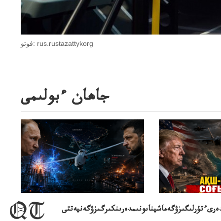
فوتو: rus.rustazattykorg
جاھان ءبولىمى
ەرىءتۇرلىگىزۋگەماشيناىونىمدەرىنكىرگىزۋگەنيەتتى
ىمنىءبىتىمنىڭاقش پەن
مايدان مەن تىمەنعى قتىلداعىوعىسى:
يسوڭىاراسىناقشى
1قاجىتۋىلدەدەگسوعىسىري-