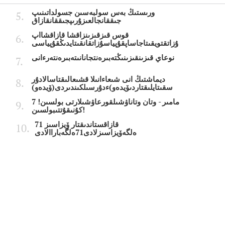
ورىستىڭ بەس سولبەسىن جسولداتىنىپ
جىققانجالعىزۇرىپجىققانقازاق
قوس قىزقىزىنزاقشا قازاقشااپ
ۇزاتقتويقىتاجاساپقۇپياسۇزاتقانقىتايدىڭقۇپياسى
نوعاي قىزىنقىزىنىڭتەبىرەنتجانانىتەبىرەنتەرءانى
ديماشتىڭ انى شىعاءانىلا قشىعالىقتاسالادۇر
سقىتايلىقتاردىۆيدەو)ءدۇرسىلكىندىردى(ۆيدەو)
7 مامىر - وتان وتاناۋشىلقورعاۋشىلارتى بولسىن!
كۇنىقۇتتىبولسىن!
قازاقستاندىقتار ۆيزاسىز 71
ەلگەۆيزاسىزلادى71ەلگەباراالادى