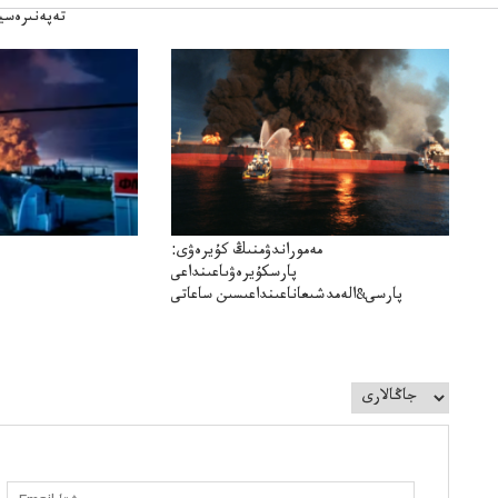
تەپەنىرەسير
تەكەتىرە
مەموراندۋمنىڭ كۇيرەۋى:
پارسكۇيرەۋىاعىنداعى
پارسى&الەمدشىعاناعىنداعىسىن ساعاتى
سوعداۋىل&الەمدىكءتارتىپتىڭسىنساعاتىسوعىپتۇر