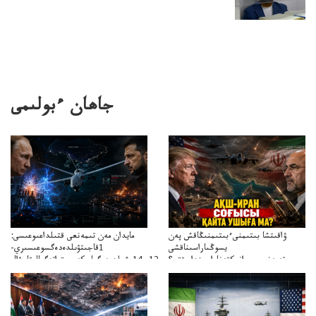
جاھان ءبولىمى
ۋاقىتشا بىتىمنىءبىتىمنىڭاقش پەن
مايدان مەن تىمەنعى قتىلداعىوعىسى:
يسوڭىاراسىناقشى
1قاجىتۋىلدەدەگسوعىسىري-
تەپەنىرەسيرانىكتەناراسىنداعىقتى؟
سترات12ي14ىشىلدەدەگىاسكەريستراتەگيالىقاحۋال
تەكەتىرەسنەلىكتەنقايتاۋشىقتى؟