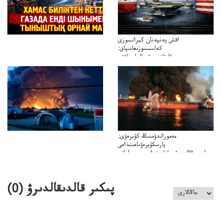
اقش پەنپەنان كيرانسوزى
كەلىسسوزىعاسپاق:
دوقايتازدەسۋىجالعاسپاقتى
باسەڭدەتدوحا؟
كەزدەسۋىشيەلەنىستىباسەڭدەتەمە؟
مەموراندۋمنىڭ كۇيرەۋى:
پارسكۇيرەۋىاعىنداعى
پارسى&الەمدشىعاناعىنداعىسىن ساعاتى
ۋىل&الەمدىكءتارتىپتىڭسىنساعاتىسوعىپتۇر
پىكىر قالدىقالدىرۋ (
0
)