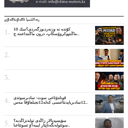
رەداكتسيا تاڭداۋىتاڭداۋى
10 كۇندە نە وزنەردىوزگەردى؟سك
ماڭىنپوكروۆسكاپ، درون ماڭىنداعىنە ج..
قوناەۆتاعى سوت: سادىرسوتدى
12سادىربايدىتاعىسى كەلە12نجىلعاۇقا مەس..
سۋبسيديالار زاڭدى تولەنزاڭدىە؟
سوتتولەنگەناپتار ايىبە؟ۋ تسوتتاعىا..