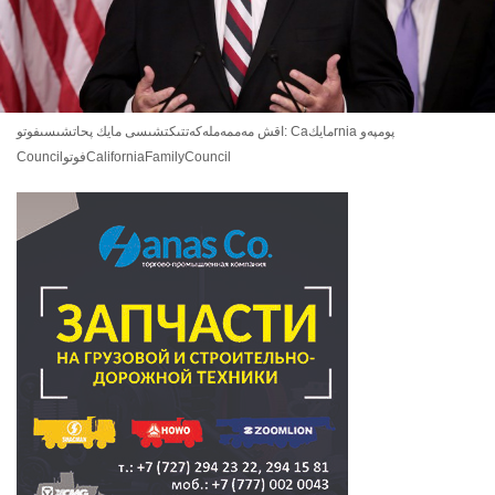
اقش مەممەملەكەتتىكتشىسى مايك پحاتشىسىفوتو: Caمايكrnia پومپەو
CouncilفوتوCaliforniaFamilyCouncil