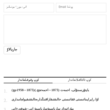
جاريالاۋ
كوپ تالتالقىلانعاندار
كوپ وقىوقىلعاندار
بايتۇرسىنۇلى، احمەت (1873—احمەتجج.)(1873—1938جج)
اۋا رايرايىناتىستى ققاتىستى حالىقتىقازاقتىڭدارىحالىقتىقبولجامدارى
مۇراتبەك سارباسوۆسارباسوۆ انى–شوفەرءانى