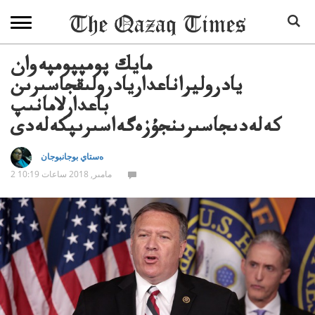
مايك پومپپومپەوان
يادروليراناعداريادرولىقجاسىرىن
باعدارلامانىپ
كەلەدىجاسىرىنجۇزەگەاسىرىپكەلەدى
ەستاي بوجانبوجان
2 مامىر, 2018 ساعات 10:19