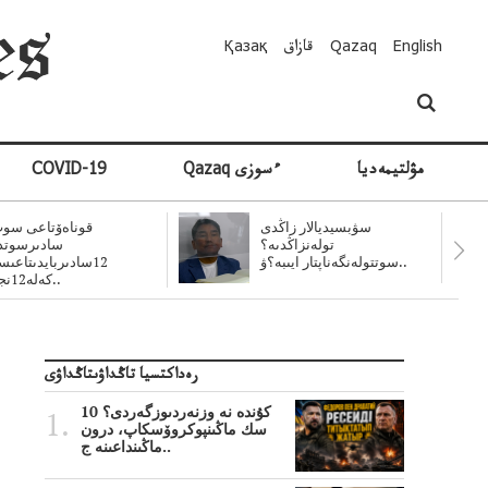
English
Qazaq
قازاق
Қазақ
مۋلتيمەديا
Qazaq ءسوزى
COVID-19
سۋبسيديالار زاڭدى
قوناەۆتاعى سوت
تولەنزاڭدىە؟
سادىرسوتد
سوتتولەنگەناپتار ايىبە؟ۋ..
12سادىربايدىتاعى
كەلە12نجى..
رەداكتسيا تاڭداۋىتاڭداۋى
10 كۇندە نە وزنەردىوزگەردى؟
سك ماڭىنپوكروۆسكاپ، درون
ماڭىنداعىنە ج..