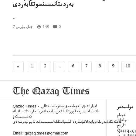
بەردىتانىسىنسوتقابەردى
..
0
148
7 جىل بۇرىن
«
1
2
...
6
7
8
9
10
Qazaq Times - اقپاراتتىق، قوعامدىق-سقوعامدىقتالى.
بولىمدەر
ماتساياسيداردىڭپورتالىلگەن پايدماتەريالداردىڭتسيانىڭ
قوعام
كەلىسىمىكەز
جاھان
عانكەلگەنبەرىلەدپايدالانۋىنارەداكتسيانىڭكەلىسىمىمەنعاناجولبەرىلەدى
تاريح
 ءسوزى
Email:
qazaq.times@gmail.com