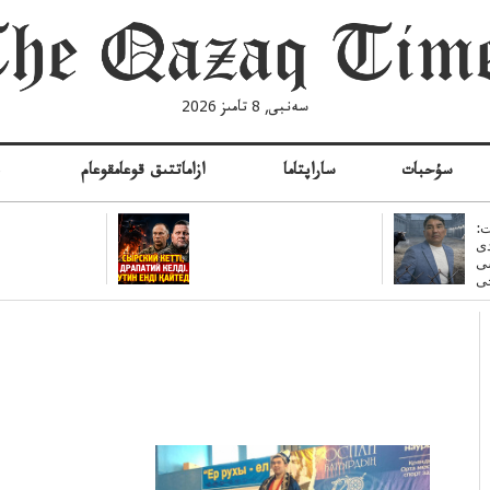
سەنبى, 8 تامىز 2026
سۇحبات
ساراپتاما
ازاماتتىق قوعامقوعام
ە
:
ى
سى