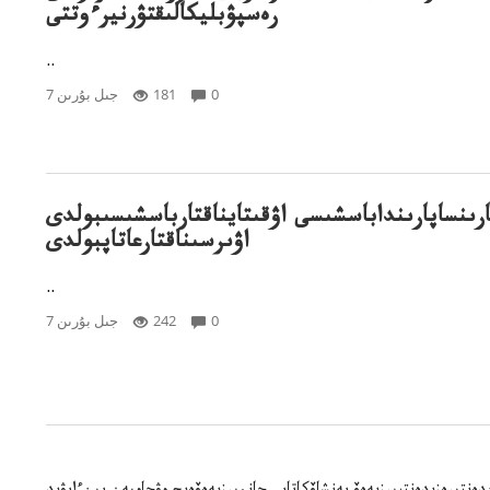
رەسپۋبليكالىقتۋرنيرءوتتى
..
0
181
7 جىل بۇرىن
ارىنساپارىنداباسشىسى اۋقىتايناقتارباسشىسىبولدى
اۋىرسىناقتارعاتاپبولدى
..
0
242
7 جىل بۇرىن