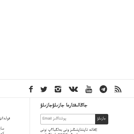
جاڭالىقتارعا جازىلۋجازىلۋ
قولدان
جازىلۋ
ساي
قاتە تاپتتاپتىڭىز ونى بەلگبا؟پ :ونىE