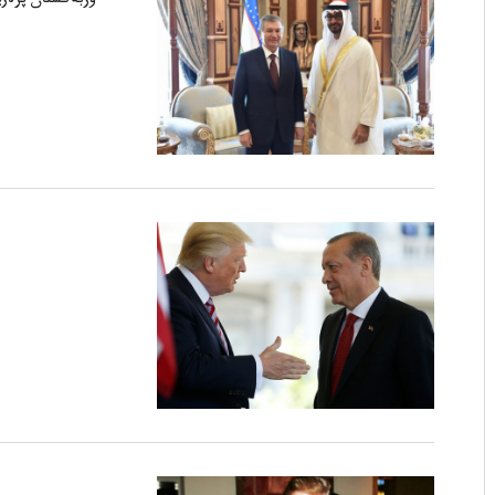
وزبەكستان پرەزي