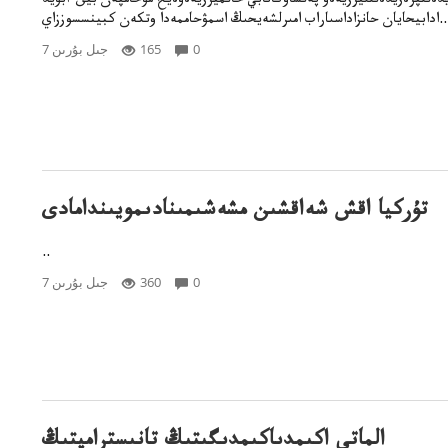
دەنتپرەزيدەنتىيرزيەەۆ پەنشاۆكاتابي حانميرزيەەۆەيح مۋحامپەن بينءابۋيد
ادابيحايان حانزاداسىاراب امىرلشەيحىڭ اسمۋحاممەدا وتكەن كبينسسوززاي..
0
165
7 جىل بۇرىن
تۇركيا اقش شەاقشىن مشەشىمىنادىمويىندامادى
..
0
360
7 جىل بۇرىن
الماتى اكىمدىاكىمدىگىتىڭ تانىسترامپتىڭ