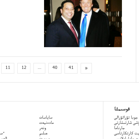
11
12
...
40
41
»
قوسىمشا
جوبا تۋراتۋرالى
ساياسات
ۋشى شارتىشارتى
مادەنيەت
جارناما
ونەر
ت كارتكارتاسى
عىلىم
Qazaq