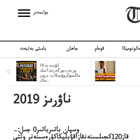
بولىمدەر
كونوميكا
قوعام
جاھان
باستى بەتبەت
10 كۇندە نە
وزنەردىوزگەردى؟سك
ماڭىنپوكروۆسكاپ، درون
ماڭ..
2019 ناۋرىز
وسپان باتىرباتىر0 جىل:–
قاز120كجىلسىنەنقازاقۋبليكاكۇرەسىنەنر وتتى