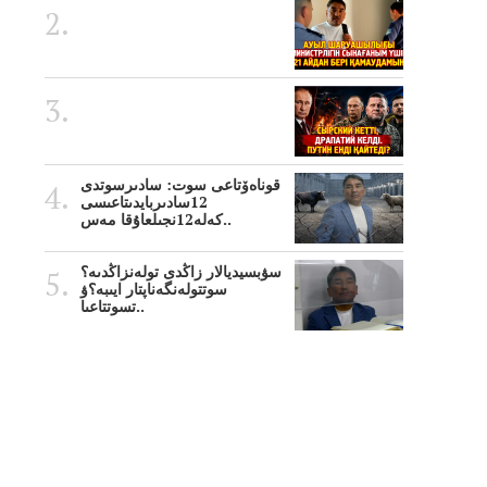
قوناەۆتاعى سوت: سادىرسوتدى
12سادىربايدىتاعىسى
كەلە12نجىلعاۇقا مەس..
سۋبسيديالار زاڭدى تولەنزاڭدىە؟
سوتتولەنگەناپتار ايىبە؟ۋ
تسوتتاعىا..