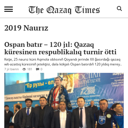
2019 Naurız
Ospan batır – 120 jıl: Qazaq
küresinen respublikalıq turnir ötti
Keşe, 25 naurız küni Aqmola oblısınıñ Qoyandı jerinde XX ğasırdağı qazaq
wlt-azattıq küresiniñ jetekşisi, dala kökjalı Ospan batırdıñ 120 jıldıq merey..
7 jıl bwrın
181
0