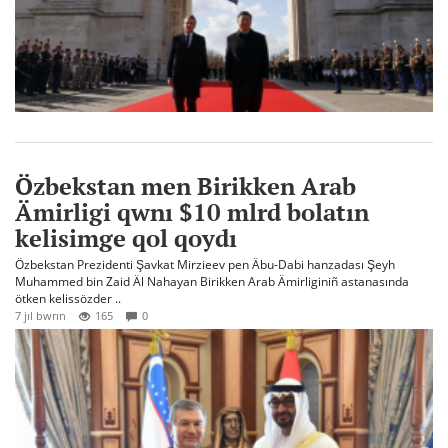
Özbekstan men Birikken Arab
Ämirligi qwnı $10 mlrd bolatın
kelisimge qol qoydı
Özbekstan Prezidenti Şavkat Mirzieev pen Äbu-Dabi hanzadası Şeyh
Muhammed bin Zaid Äl Nahayan Birikken Arab Ämirliginiñ astanasında
ötken kelissözder ..
7 jıl bwrın
165
0