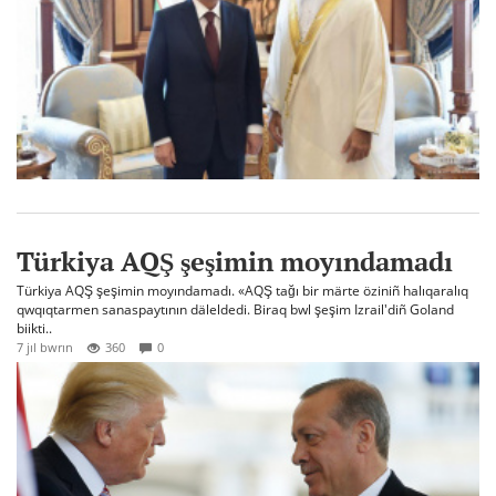
Türkiya AQŞ şeşimin moyındamadı
Türkiya AQŞ şeşimin moyındamadı. «AQŞ tağı bir märte öziniñ halıqaralıq
qwqıqtarmen sanaspaytının däleldedi. Biraq bwl şeşim Izrail'diñ Goland
biikti..
7 jıl bwrın
360
0