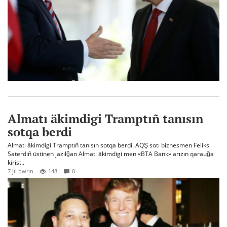
Almatı äkimdigi Tramptıñ tanısın
sotqa berdi
Almatı äkimdigi Tramptıñ tanısın sotqa berdi. AQŞ sotı biznesmen Feliks
Saterdiñ üstinen jazılğan Almatı äkimdigi men «BTA Bank» arızın qarauğa
kirist..
7 jıl bwrın
148
0