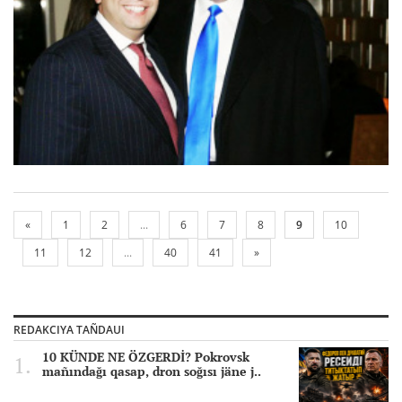
«
1
2
...
6
7
8
9
10
11
12
...
40
41
»
REDAKCIYA TAÑDAUI
10 KÜNDE NE ÖZGERDİ? Pokrovsk
mañındağı qasap, dron soğısı jäne j..