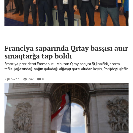
Franciya saparında Qıtay basşısı auır
sınaqtarğa tap boldı
Franciya prezidenti Emmanuel' Makron Qıtay basşısı Şi Jinpiñdi Jerorta
teñizi jağasındağı şağın qaladağı alğaşqı qarsı aludan keyin, Parijdegi «Jeñis
..
7 jıl bwrın
242
0