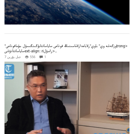
"وزگەشە وي" باوي"رلاباعدارلاماسىنىڭ قوناعى ساياساتتابۇگىنگىسۋل جۇماقوناعىtrong>
ساياساتتانۋشىext-align: riراسۋل>..
1
556
7 جىل بۇرىن