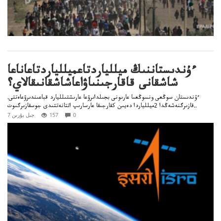
ءۇندىستاننىڭ ميللياردتاعميللياردتاعاناعا
شاشقانى قاقارجىنىاۋاعاشاشقانىقالاي؟
ءۇندىستان سوڭعى ونسوڭعىا عارىونى بجىلداىرۋعا عارىشتىلليارد قباعىندىرۋعاەتتى.
قازىرگنەشەڭدا 2ميللياردا دەيىن كقارجىقا عارسارىپ اتتانەتتىدى جوسقازىرگىوت..
0
157
7 جىل بۇرىن