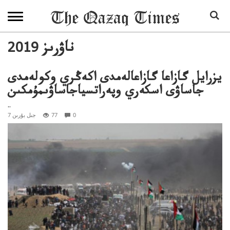
2019 ناۋرىز
يزرايل گازاعا گازاعالەمدى اكەڭري وكولەمدى
جاساۋى اسكەري وپەراتسياجاساۋىمۇمكىن
..
0
77
7 جىل بۇرىن