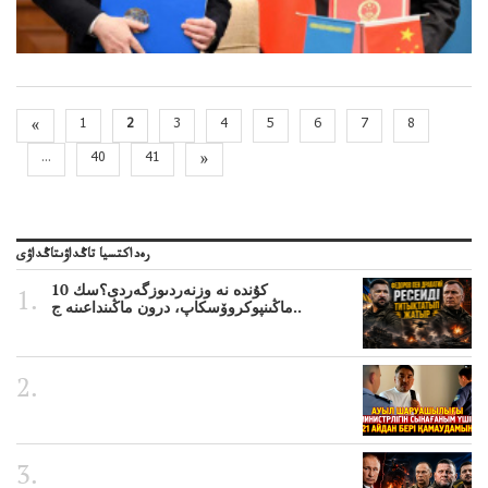
«
1
2
3
4
5
6
7
8
...
40
41
»
رەداكتسيا تاڭداۋىتاڭداۋى
10 كۇندە نە وزنەردىوزگەردى؟سك
ماڭىنپوكروۆسكاپ، درون ماڭىنداعىنە ج..