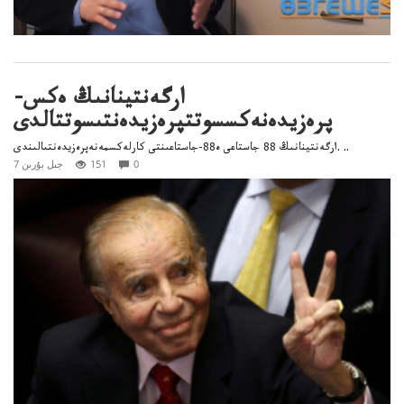
ارگەنتينانىڭ ەكس-
پرەزيدەنەكسسوتتپرەزيدەنتىسوتتالدى
ارگەنتينانىڭ 88 جاستاعى ە88-جاستاعىنتى كارلەكسمەنەپرەزيدەنتىالىندى. ..
0
151
7 جىل بۇرىن