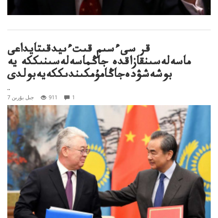
قر سىءسىم قىتءىيدقىتايداعى
ماسەلەسىنقازاقدە جاڭماسەلەسىنىككە يە
بوشەشۋدەجاڭامۇمكىندىككەيەبولدى
..
1
911
7 جىل بۇرىن